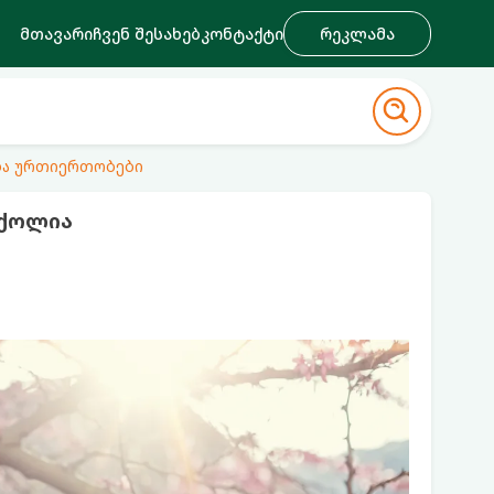
მთავარი
ჩვენ შესახებ
კონტაქტი
რეკლამა
ა ურთიერთობები
ნქოლია