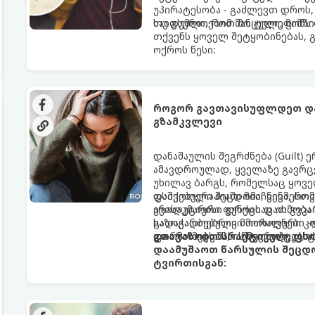
უპირატესობა - გაძლევთ დროს
საიდუმლოებით მოცული, მიმზი
თუ გსურთ, რომ მან ტელეფონ
თქვენს ყოველ შეტყობინებას, 
ოქროს წესი:
როგორ გავთავისუფლდეთ და
გზამკვლევი
დანაშაულის შეგრძნება (Guilt)
ამავდროულად, ყველაზე გავრცე
უხილავ ბარგს, რომელსაც ყოვე
დაშვებული შეცდომა, ვინმესთვ
ფსიქოთერაპიაში მიიჩნევა, რომ
არასაკმარისი დროის დათმობა 
ევოლუციური ფუნქციაც ის გვკა
გადაჭარბებული მოთხოვნები -დ
საზოგადოებრივი მორალური კო
და ართმევს მას აწმყოთი ტკბობ
ფორმას იღებს, ის ნევროზულ, 
გთავაზობთ პრაქტიკულ, ფს
დაამუშაოთ წარსულის შეცდო
ტვირთისგან: