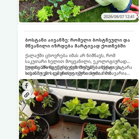
2026/08/07 12:41
ბოსტანი აივანზე: რომელი ბოსტნეული და
მწვანილი იზრდება მარტივად ქოთნებში
ქალაქში ცხოვრება იმას არ ნიშნავს, რომ
საკუთარი ხელით მოყვანილი, ეკოლოგიურად
სუფთა პროდუქტის გემოზე უარი თქვათ. პატარა
ქოთნებში მცენარეების მოშენება მარტივი,
აივანიც კი საკმარისია იმისათვის, რომ
სასიამოვნო და ესთეტიკური ჰობია. მთავარია
მოიწყოთ მინი-ბოსტანი, საიდანაც
იცოდეთ, რომელი კულტურები ეგუებიან
ყოველდღიურად ახალ, არომატულ მწვანილსა
ქოთნის პირობებს ყველაზე კარგად და როგორ
და ბოსტნეულს მოკრეფთ.
მოუაროთ მათ სწორად.