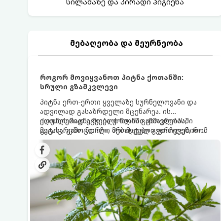
სილამაზე და პირადი ჰიგიენა
მებაღეობა და მეურნეობა
როგორ მოვიყვანოთ პიტნა ქოთანში:
სრული გზამკვლევი
პიტნა ერთ-ერთი ყველაზე სურნელოვანი და
ადვილად გასაზრდელი მცენარეა. ის
იდეალურად ეგუება ქოთანში ცხოვრებას,
ქოთნის პიტნა მთელი წლის განმავლობაში
მეტიც, გამოცდილი მებაღეები გვირჩევენ, რომ
გაგახარებთ ნორჩი, არომატული ფოთლებით
პიტნა მხოლოდ ქოთანში მოვიყვანოთ, რადგან
ჩაის, ლიმონათისა თუ კერძებისთვის.
ღია გრუნტში (ბაღში) დარგვისას ის ფესვებით
ძალიან სწრაფად ვრცელდება და სხვა
მცენარეებს ავიწროებს.