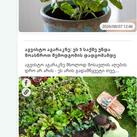
2026/08/07 12:46
აგვისტო აგარაკზე: ეს 5 საქმე უნდა
მოასწროთ შემოდგომის დადგომამდე
აგვისტო აგარაკზე მხოლოდ მოსავლის აღების
დრო არ არის - ეს არის გადამწყვეტი თვე,
როდესაც საფუძველი ეყრება მომავალი წლის
მოსავალს და ბაღი მზადდება შემოდგომა-
ზამთრის სეზონისთვის. იმისათვის, რომ
ნიადაგმა ენერგია აღიდგინოს, ხოლო
მცენარეებმა ზამთარს გაუძლონ, აგვისტოს
ბოლომდე 5 მნიშვნელოვანი საქმის გაკეთება
უნდა მოასწროთ: