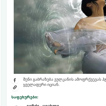
შენი გაბრაზება ვულკანის ამოფრქვევას ჰგ
ყველაფერი იციან.
საფეხურები:
ვერძი - ცეცხლი