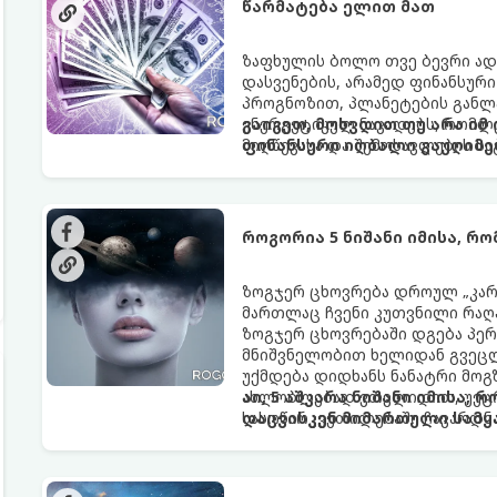
წარმატება ელით მათ
ზაფხულის ბოლო თვე ბევრი ად
დასვენების, არამედ ფინანსურ
პროგნოზით, პლანეტების განლა
ენერგეტიკულ ნაკადებს, რომლე
გაიგეთ, მოხვდით თუ არა იმ
მიღწევასა და შემოსავლების ს
ფინანსური იღბალი გაუღიმე
როგორია 5 ნიშანი იმისა, რ
ზოგჯერ ცხოვრება დროულ „კარა
მართლაც ჩვენი კუთვნილი რაღ
ზოგჯერ ცხოვრებაში დგება პე
მნიშვნელობით ხელიდან გვეცლე
უქმდება დიდხანს ნანატრი მოგ
ახლობლებად ვთვლიდით, უეცრა
აი, 5 აშკარა ნიშანი იმისა, 
სასოწარკვეთილებაში ჩავარდნა
დაცვისკენ მიმართული სამყ
ფენომენი ხშირად სხვანაირად გ
არაცნობიერის) ფარული დამცავ
მაგრამ ჯერ კიდევ უხილავი სა