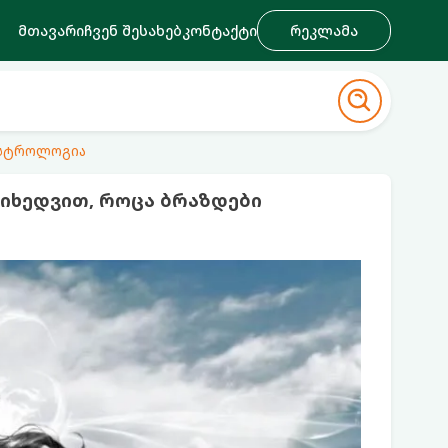
მთავარი
ჩვენ შესახებ
კონტაქტი
რეკლამა
ასტროლოგია
მიხედვით, როცა ბრაზდები