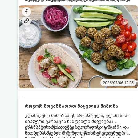
სალათებთან ერთად ან ტახინის (სესამის)
იდეალურად შეინარჩუნოს და არ დაიშალოს.
დრო: 10–15 წუთი ულუფა: 20–24 ცალი ბურთულა
სოუსთან მირთმევისთვის.
(4–6 პორცია)
2026/08/06 12:35
როგორ მოვამზადოთ მაყვლის მიმოზა
კლასიკური მიმოზას ეს არომატული, ულამაზესი
იისფერი ვარიაცია ნამდვილი მშვენებაა
ბრანჩებისთვის, უქმეების დილისთვის ან
ეს სასმელი მზადდება სულ რაღაც 10 წუთში და
სადღესასწაულო წვეულებებისთვის. ახალი
მის მომზადებას მინიმალური ინგრედიენტები