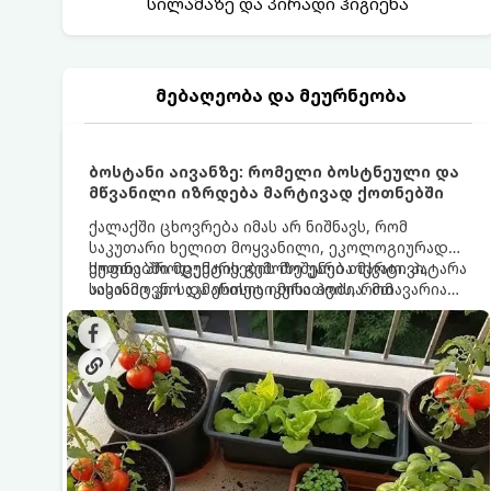
სილამაზე და პირადი ჰიგიენა
მებაღეობა და მეურნეობა
ბოსტანი აივანზე: რომელი ბოსტნეული და
მწვანილი იზრდება მარტივად ქოთნებში
ქალაქში ცხოვრება იმას არ ნიშნავს, რომ
საკუთარი ხელით მოყვანილი, ეკოლოგიურად
სუფთა პროდუქტის გემოზე უარი თქვათ. პატარა
ქოთნებში მცენარეების მოშენება მარტივი,
აივანიც კი საკმარისია იმისათვის, რომ
სასიამოვნო და ესთეტიკური ჰობია. მთავარია
მოიწყოთ მინი-ბოსტანი, საიდანაც
იცოდეთ, რომელი კულტურები ეგუებიან
ყოველდღიურად ახალ, არომატულ მწვანილსა
ქოთნის პირობებს ყველაზე კარგად და როგორ
და ბოსტნეულს მოკრეფთ.
მოუაროთ მათ სწორად.