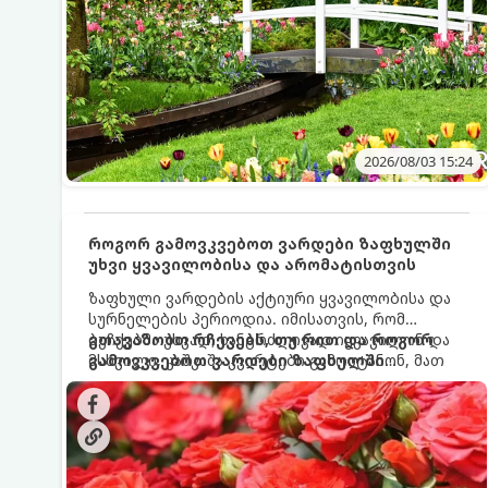
2026/08/03 15:24
როგორ გამოვკვებოთ ვარდები ზაფხულში
უხვი ყვავილობისა და არომატისთვის
ზაფხული ვარდების აქტიური ყვავილობისა და
სურნელების პერიოდია. იმისათვის, რომ
ბუჩქებმა უხვად, ხანგრძლივად იყვავილონ და
გთავაზობთ რჩევებს, თუ რით და როგორ
მსხვილი, კაშკაშა კვირტები გამოიტანონ, მათ
გამოვკვებოთ ვარდები ზაფხულში
რეგულარული და სწორი გამოკვება
საუკეთესო შედეგის მისაღწევად:
სჭირდებათ. ზაფხულის პერიოდში მცენარის
მოთხოვნილებები იცვლება, ამიტომ
მნიშვნელოვანია ვიცოდეთ, რომელი სასუქები
გამოიყენება ამ დროს.