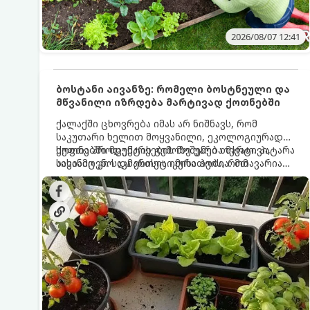
2026/08/07 12:41
ბოსტანი აივანზე: რომელი ბოსტნეული და
მწვანილი იზრდება მარტივად ქოთნებში
ქალაქში ცხოვრება იმას არ ნიშნავს, რომ
საკუთარი ხელით მოყვანილი, ეკოლოგიურად
სუფთა პროდუქტის გემოზე უარი თქვათ. პატარა
ქოთნებში მცენარეების მოშენება მარტივი,
აივანიც კი საკმარისია იმისათვის, რომ
სასიამოვნო და ესთეტიკური ჰობია. მთავარია
მოიწყოთ მინი-ბოსტანი, საიდანაც
იცოდეთ, რომელი კულტურები ეგუებიან
ყოველდღიურად ახალ, არომატულ მწვანილსა
ქოთნის პირობებს ყველაზე კარგად და როგორ
და ბოსტნეულს მოკრეფთ.
მოუაროთ მათ სწორად.