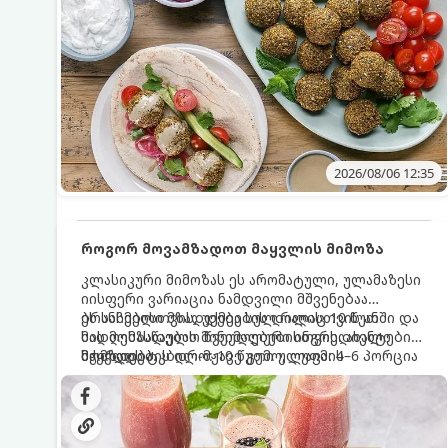
2026/08/06 12:35
როგორ მოვამზადოთ მაყვლის მიმოზა
კლასიკური მიმოზას ეს არომატული, ულამაზესი
იისფერი ვარიაცია ნამდვილი მშვენებაა
ბრანჩებისთვის, უქმეების დილისთვის ან
ეს სასმელი მზადდება სულ რაღაც 10 წუთში და
სადღესასწაულო წვეულებებისთვის. ახალი
მის მომზადებას მინიმალური ინგრედიენტები
მაყვლის ტკბილ-მჟავე გემო, ლაიმის
სჭირდება.
მომზადების დრო: 10 წუთი ულუფა: 4–6 პორცია
ციტრუსოვანი არომატი და ცქრიალა ღვინის
ბუშტუკები ქმნის საოცრად დახვეწილ და
მაგრილებელ კოქტეილს.