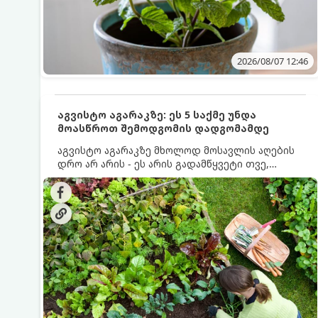
2026/08/07 12:46
აგვისტო აგარაკზე: ეს 5 საქმე უნდა
მოასწროთ შემოდგომის დადგომამდე
აგვისტო აგარაკზე მხოლოდ მოსავლის აღების
დრო არ არის - ეს არის გადამწყვეტი თვე,
როდესაც საფუძველი ეყრება მომავალი წლის
მოსავალს და ბაღი მზადდება შემოდგომა-
ზამთრის სეზონისთვის. იმისათვის, რომ
ნიადაგმა ენერგია აღიდგინოს, ხოლო
მცენარეებმა ზამთარს გაუძლონ, აგვისტოს
ბოლომდე 5 მნიშვნელოვანი საქმის გაკეთება
უნდა მოასწროთ: