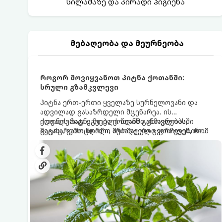
სილამაზე და პირადი ჰიგიენა
მებაღეობა და მეურნეობა
როგორ მოვიყვანოთ პიტნა ქოთანში:
სრული გზამკვლევი
პიტნა ერთ-ერთი ყველაზე სურნელოვანი და
ადვილად გასაზრდელი მცენარეა. ის
იდეალურად ეგუება ქოთანში ცხოვრებას,
ქოთნის პიტნა მთელი წლის განმავლობაში
მეტიც, გამოცდილი მებაღეები გვირჩევენ, რომ
გაგახარებთ ნორჩი, არომატული ფოთლებით
პიტნა მხოლოდ ქოთანში მოვიყვანოთ, რადგან
ჩაის, ლიმონათისა თუ კერძებისთვის.
ღია გრუნტში (ბაღში) დარგვისას ის ფესვებით
ძალიან სწრაფად ვრცელდება და სხვა
მცენარეებს ავიწროებს.