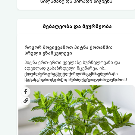
სილამაზე და პირადი ჰიგიენა
მებაღეობა და მეურნეობა
როგორ მოვიყვანოთ პიტნა ქოთანში:
სრული გზამკვლევი
პიტნა ერთ-ერთი ყველაზე სურნელოვანი და
ადვილად გასაზრდელი მცენარეა. ის
იდეალურად ეგუება ქოთანში ცხოვრებას,
ქოთნის პიტნა მთელი წლის განმავლობაში
მეტიც, გამოცდილი მებაღეები გვირჩევენ, რომ
გაგახარებთ ნორჩი, არომატული ფოთლებით
პიტნა მხოლოდ ქოთანში მოვიყვანოთ, რადგან
ჩაის, ლიმონათისა თუ კერძებისთვის.
ღია გრუნტში (ბაღში) დარგვისას ის ფესვებით
ძალიან სწრაფად ვრცელდება და სხვა
მცენარეებს ავიწროებს.