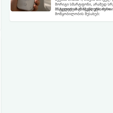
მორიგი სმარტფონი, არამედ ს
ინტელექტთან ჩვენს ურთიერთო
მიჰყევით ამ გზამკვლევს, რათ
მოწყობილობის შესახებ: