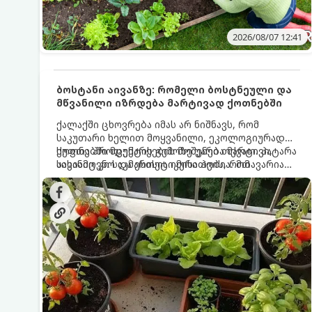
2026/08/07 12:41
ბოსტანი აივანზე: რომელი ბოსტნეული და
მწვანილი იზრდება მარტივად ქოთნებში
ქალაქში ცხოვრება იმას არ ნიშნავს, რომ
საკუთარი ხელით მოყვანილი, ეკოლოგიურად
სუფთა პროდუქტის გემოზე უარი თქვათ. პატარა
ქოთნებში მცენარეების მოშენება მარტივი,
აივანიც კი საკმარისია იმისათვის, რომ
სასიამოვნო და ესთეტიკური ჰობია. მთავარია
მოიწყოთ მინი-ბოსტანი, საიდანაც
იცოდეთ, რომელი კულტურები ეგუებიან
ყოველდღიურად ახალ, არომატულ მწვანილსა
ქოთნის პირობებს ყველაზე კარგად და როგორ
და ბოსტნეულს მოკრეფთ.
მოუაროთ მათ სწორად.