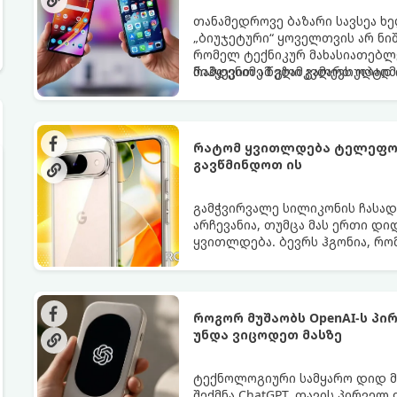
თანამედროვე ბაზარი სავსეა ხ
„ბიუჯეტური“ ყოველთვის არ ნი
რომელ ტექნიკურ მახასიათებლ
რამდენიმე წელი გამართულად ი
მიჰყევით ამ გზამკვლევს ოპტი
რატომ ყვითლდება ტელეფონ
გავწმინდოთ ის
გამჭვირვალე სილიკონის ჩასა
არჩევანია, თუმცა მას ერთი დი
ყვითლდება. ბევრს ჰგონია, რო
თუმცა არსებობს მეთოდები, რო
როგორ მუშაობს OpenAI-ს პ
უნდა ვიცოდეთ მასზე
ტექნოლოგიური სამყარო დიდ მ
შექმნა ChatGPT, თავის პირველ