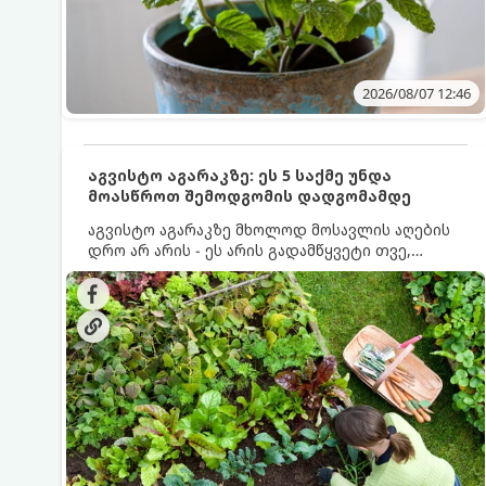
2026/08/07 12:46
აგვისტო აგარაკზე: ეს 5 საქმე უნდა
მოასწროთ შემოდგომის დადგომამდე
აგვისტო აგარაკზე მხოლოდ მოსავლის აღების
დრო არ არის - ეს არის გადამწყვეტი თვე,
როდესაც საფუძველი ეყრება მომავალი წლის
მოსავალს და ბაღი მზადდება შემოდგომა-
ზამთრის სეზონისთვის. იმისათვის, რომ
ნიადაგმა ენერგია აღიდგინოს, ხოლო
მცენარეებმა ზამთარს გაუძლონ, აგვისტოს
ბოლომდე 5 მნიშვნელოვანი საქმის გაკეთება
უნდა მოასწროთ: