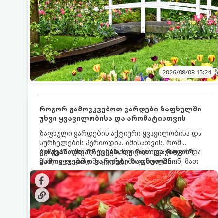
2026/08/03 15:24
როგორ გამოვკვებოთ ვარდები ზაფხულში
უხვი ყვავილობისა და არომატისთვის
ზაფხული ვარდების აქტიური ყვავილობისა და
სურნელების პერიოდია. იმისათვის, რომ
ბუჩქებმა უხვად, ხანგრძლივად იყვავილონ და
გთავაზობთ რჩევებს, თუ რით და როგორ
მსხვილი, კაშკაშა კვირტები გამოიტანონ, მათ
გამოვკვებოთ ვარდები ზაფხულში
რეგულარული და სწორი გამოკვება
საუკეთესო შედეგის მისაღწევად:
სჭირდებათ. ზაფხულის პერიოდში მცენარის
მოთხოვნილებები იცვლება, ამიტომ
მნიშვნელოვანია ვიცოდეთ, რომელი სასუქები
გამოიყენება ამ დროს.