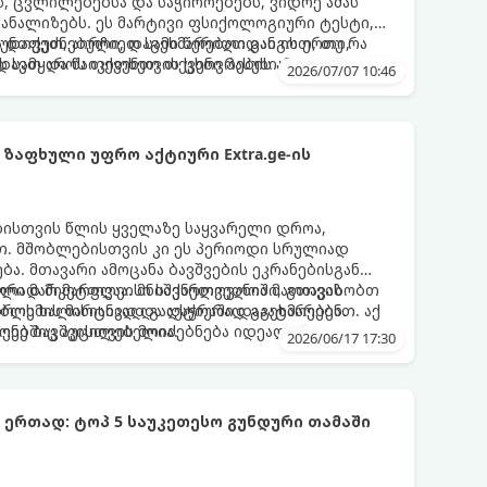
, ცვლილებებსა და საჭიროებებს, ვიდრე ამას
აანალიზებს. ეს მარტივი ფსიქოლოგიური ტესტი,
 დაფუძნებული, დაგეხმარებათ გაიგოთ, თუ რა
უნთქეთ, აირჩიეთ სამი წერილიდან ის ერთი,
ვს სამყაროს თქვენთვის ცხოვრების ამ ეტაპზე.
ავთ და წაიკითხეთ თქვენი პასუხი.
2026/07/07 10:46
ზაფხული უფრო აქტიური Extra.ge-ის
ბისთვის წლის ყველაზე საყვარელი დროა,
. მშობლებისთვის კი ეს პერიოდი სრულიად
ა. მთავარი ამოცანა ბავშვების ეკრანებისგან
წორად მიმართვაა. მნიშვნელოვანია მათთვის
ული მარკეტფლეისი საქართველოში, გთავაზობთ
დროს ხალისიანად და აქტიურად გაატარებენ.
ლემის მარტივად გადაჭრაში დაგეხმარებათ. აქ
ღეებშიც აუცილებელია.
ქონე ბავშვისთვის მოიძებნება იდეალური
2026/06/17 17:30
ტოპ 5 საუკეთესო გუნდური თამაში