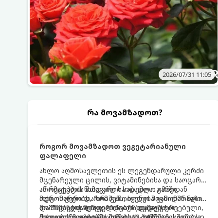
2026/07/31 11:05
რა მოვამზადოთ?
როგორ მოვამზადოთ ვეგეტარიანული
ფალაფელი
ახლო აღმოსავლეთის ეს ლეგენდარული კერძი
მცენარეული ცილის, ვიტამინებისა და საოცარი
არომატების ნამდვილი საბადოა. გარედან
ამ რეცეპტის მთავარი საიდუმლო იმაში
ოქროსფერი და ხრაშუნა, ხოლო შიგნიდან ნაზი
მდგომარეობს, რომ გამოიყენება გამომშრალი
და მწვანე ფალაფელის ბურთულები
და ჩამბალი მუხუდო და არა დაკონსერვებული,
მომზადების დრო: 20 წუთი (დამატებით
იდეალურია პიტაში (არაბულ პურში) ჩასადებად,
რათა ბურთულებმა შეწვისას ფორმა
მუხუდოს ჩალბობის დრო: 12-24 საათი) შეწვის