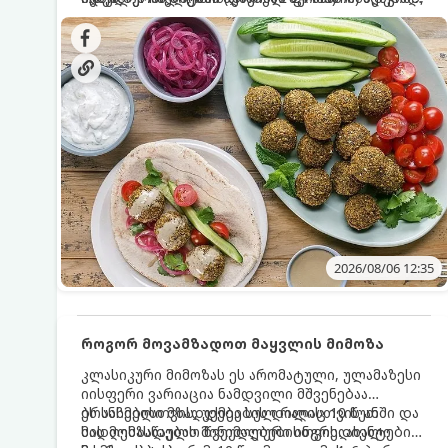
სალათებთან ერთად ან ტახინის (სესამის)
იდეალურად შეინარჩუნოს და არ დაიშალოს.
დრო: 10–15 წუთი ულუფა: 20–24 ცალი ბურთულა
სოუსთან მირთმევისთვის.
(4–6 პორცია)
2026/08/06 12:35
როგორ მოვამზადოთ მაყვლის მიმოზა
კლასიკური მიმოზას ეს არომატული, ულამაზესი
იისფერი ვარიაცია ნამდვილი მშვენებაა
ბრანჩებისთვის, უქმეების დილისთვის ან
ეს სასმელი მზადდება სულ რაღაც 10 წუთში და
სადღესასწაულო წვეულებებისთვის. ახალი
მის მომზადებას მინიმალური ინგრედიენტები