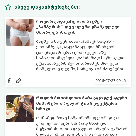
ასევე დაგაინტერესებთ:
როგორ გადავაჩვიოთ ბავშვი
„პამპერსს“: დეტალური გზამკვლევი
მშობლებისთვის
ბავშვის საფენიდან („პამპერსიდან“)
ქოთანზე გადაყვანა ყველა მშობლის
ცხოვრებაში ერთ-ერთი ყველაზე
საპასუხისმგებლო და ხშირად სტრესული
ეტაპია. ბევრს ჰგონია, რომ ეს პროცესი
რამდენიმე დღეში, მარტივი ბრძანებებით
წყდება, თუმცა სინამდვილეში ეს არის
გთავაზობთ დეტალურ გზამკვლევს, თუ
ფიზიოლოგიური და ფსიქოლოგიური
როგორ გახადოთ ეს პროცესი
2026/07/27 09:46
მომწიფების პროცესი, რომელიც
უმტკივნეულო როგორც ბავშვისთვის,
ინდივიდუალურ მიდგომასა და
ისე თქვენთვის.
მოთმინებას მოითხოვს.
როგორ მოხიბლოთ მამაკაცი ტექსტური
მიმოწერით: ფლირტის 8 ეფექტური
ხრიკი
თანამედროვე სამყაროში ფლირტი და
ურთიერთობები ხშირად სწორედ
შეტყობინებების გაცვლით იწყება. ეკრანის
მიღმა კომუნიკაციას აქვს ერთი დიდი