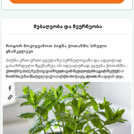
მებაღეობა და მეურნეობა
როგორ მოვიყვანოთ პიტნა ქოთანში: სრული
გზამკვლევი
პიტნა ერთ-ერთი ყველაზე სურნელოვანი და ადვილად
გასაზრდელი მცენარეა. ის იდეალურად ეგუება ქოთანში
ცხოვრებას, მეტიც, გამოცდილი მებაღეები გვირჩევენ,
ქოთნის პიტნა მთელი წლის განმავლობაში გაგახარებთ
რომ პიტნა მხოლოდ ქოთანში მოვიყვანოთ, რადგან ღია
ნორჩი, არომატული ფოთლებით ჩაის, ლიმონათისა თუ
გრუნტში (ბაღში) დარგვისას ის ფესვებით ძალიან
კერძებისთვის.
სწრაფად ვრცელდება და სხვა მცენარეებს ავიწროებს.