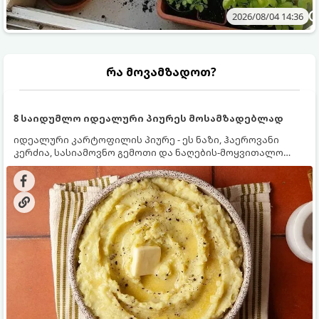
2026/08/04 14:36
რა მოვამზადოთ?
8 საიდუმლო იდეალური პიურეს მოსამზადებლად
იდეალური კარტოფილის პიურე - ეს ნაზი, ჰაეროვანი
კერძია, სასიამოვნო გემოთი და ნაღების-მოყვითალო
ფერით. მისი მომზადება ძალიან მარტივია, მაგრამ
არსებობს რამდენიმე საიდუმლო, რომლებიც უნდა
იცოდეთ, რომ პიურე იდეალურად გემრიელი გამოვიდეს.