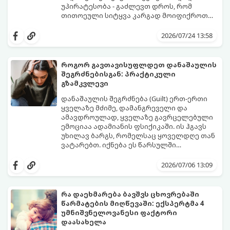
უპირატესობა - გაძლევთ დროს, რომ
თითოეული სიტყვა კარგად მოიფიქროთ
და საიდუმლოებით მოცული, მიმზიდველი
თუ გსურთ, რომ მან ტელეფონს თვალი ვერ
იმიჯი შექმნათ.
მოაცილოს და მოუთმენლად ელოდოს
2026/07/24 13:58
თქვენს ყოველ შეტყობინებას, გამოიყენეთ
ფსიქოლოგიაზე დაფუძნებული ეს 10 ოქროს
წესი:
როგორ გავთავისუფლდეთ დანაშაულის
შეგრძნებისგან: პრაქტიკული
გზამკვლევი
დანაშაულის შეგრძნება (Guilt) ერთ-ერთი
ყველაზე მძიმე, დამანგრეველი და
ამავდროულად, ყველაზე გავრცელებული
ემოციაა ადამიანის ფსიქიკაში. ის ჰგავს
უხილავ ბარგს, რომელსაც ყოველდღე თან
ვატარებთ. იქნება ეს წარსულში
დაშვებული შეცდომა, ვინმესთვის გულის
ფსიქოთერაპიაში მიიჩნევა, რომ
ტკენა, ოჯახის წევრებისთვის
დანაშაულის გრძნობას აქვს თავისი
2026/07/06 13:09
არასაკმარისი დროის დათმობა თუ
დადებითი, ევოლუციური ფუნქციაც ის
საკუთარი თავის მიმართ წაყენებული
გვკარნახობს, როდის დავარღვიეთ
გადაჭარბებული მოთხოვნები
საკუთარი თუ საზოგადოებრივი მორალური
რა დაეხმარება ბავშვს ცხოვრებაში
-დანაშაულის განცდა შიგნიდან ფიტავს
კოდექსი. თუმცა, როდესაც ეს ემოცია
წარმატების მიღწევაში: ექსპერტმა 4
ადამიანს და ართმევს მას აწმყოთი
ქრონიკულ ფორმას იღებს, ის ნევროზულ,
გთავაზობთ პრაქტიკულ, ფსიქოლოგიურ
უმნიშვნელოვანესი ფაქტორი
ტკბობის უნარს.
ტოქსიკურ სინდრომად იქცევა.
გზამკვლევს, თუ როგორ დაამუშაოთ
დაასახელა
წარსულის შეცდომები და