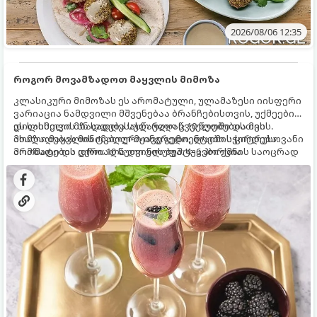
2026/08/06 12:35
როგორ მოვამზადოთ მაყვლის მიმოზა
კლასიკური მიმოზას ეს არომატული, ულამაზესი იისფერი
ვარიაცია ნამდვილი მშვენებაა ბრანჩებისთვის, უქმეების
დილისთვის ან სადღესასწაულო წვეულებებისთვის.
ეს სასმელი მზადდება სულ რაღაც 10 წუთში და მის
ახალი მაყვლის ტკბილ-მჟავე გემო, ლაიმის ციტრუსოვანი
მომზადებას მინიმალური ინგრედიენტები სჭირდება.
არომატი და ცქრიალა ღვინის ბუშტუკები ქმნის საოცრად
მომზადების დრო: 10 წუთი ულუფა: 4–6 პორცია
დახვეწილ და მაგრილებელ კოქტეილს.