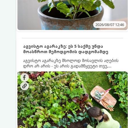
2026/08/07 12:46
აგვისტო აგარაკზე: ეს 5 საქმე უნდა
მოასწროთ შემოდგომის დადგომამდე
აგვისტო აგარაკზე მხოლოდ მოსავლის აღების
დრო არ არის - ეს არის გადამწყვეტი თვე,
როდესაც საფუძველი ეყრება მომავალი წლის
მოსავალს და ბაღი მზადდება შემოდგომა-
ზამთრის სეზონისთვის. იმისათვის, რომ
ნიადაგმა ენერგია აღიდგინოს, ხოლო
მცენარეებმა ზამთარს გაუძლონ, აგვისტოს
ბოლომდე 5 მნიშვნელოვანი საქმის გაკეთება
უნდა მოასწროთ: