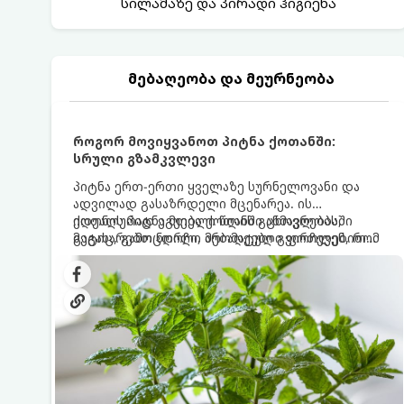
სილამაზე და პირადი ჰიგიენა
მებაღეობა და მეურნეობა
როგორ მოვიყვანოთ პიტნა ქოთანში:
სრული გზამკვლევი
პიტნა ერთ-ერთი ყველაზე სურნელოვანი და
ადვილად გასაზრდელი მცენარეა. ის
იდეალურად ეგუება ქოთანში ცხოვრებას,
ქოთნის პიტნა მთელი წლის განმავლობაში
მეტიც, გამოცდილი მებაღეები გვირჩევენ, რომ
გაგახარებთ ნორჩი, არომატული ფოთლებით
პიტნა მხოლოდ ქოთანში მოვიყვანოთ, რადგან
ჩაის, ლიმონათისა თუ კერძებისთვის.
ღია გრუნტში (ბაღში) დარგვისას ის ფესვებით
ძალიან სწრაფად ვრცელდება და სხვა
მცენარეებს ავიწროებს.