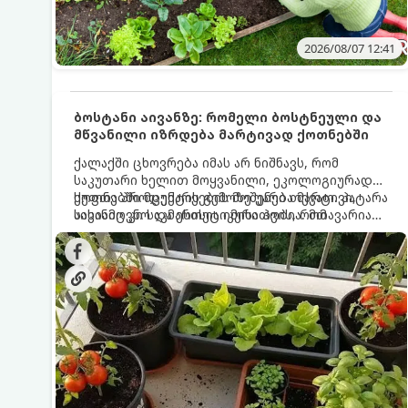
2026/08/07 12:41
ბოსტანი აივანზე: რომელი ბოსტნეული და
მწვანილი იზრდება მარტივად ქოთნებში
ქალაქში ცხოვრება იმას არ ნიშნავს, რომ
საკუთარი ხელით მოყვანილი, ეკოლოგიურად
სუფთა პროდუქტის გემოზე უარი თქვათ. პატარა
ქოთნებში მცენარეების მოშენება მარტივი,
აივანიც კი საკმარისია იმისათვის, რომ
სასიამოვნო და ესთეტიკური ჰობია. მთავარია
მოიწყოთ მინი-ბოსტანი, საიდანაც
იცოდეთ, რომელი კულტურები ეგუებიან
ყოველდღიურად ახალ, არომატულ მწვანილსა
ქოთნის პირობებს ყველაზე კარგად და როგორ
და ბოსტნეულს მოკრეფთ.
მოუაროთ მათ სწორად.