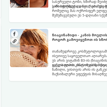
სასურველი ტონი, ხშირად შეიძ
სიწითლემდე და აცილებამდე მ
კანს სჭირდება დრო, რათა უსაფ
რომელიც მას ოქროსფერ ელფერ
შემუშავებული ეს 5-დღიანი სქე
ხანგრძლივი რუჯი კანის ჯანმრ
ნიაცინამიდი - კანის მოვლი
როგორ გამოვიყენოთ ის სწო
თანამედროვე კოსმეტოლოგიაში
ისეთივე საყოველთაო აღიარება
ეს არის ვიტამინ B3-ის (ნიაცი
ყველა ტიპის კანისთვის ნამდვ
განვიხილოთ, რატომ გახდა ნი
ნაწილი, ვისთვის არის ის გან
მაქსიმალური ეფექტის მისაღწე