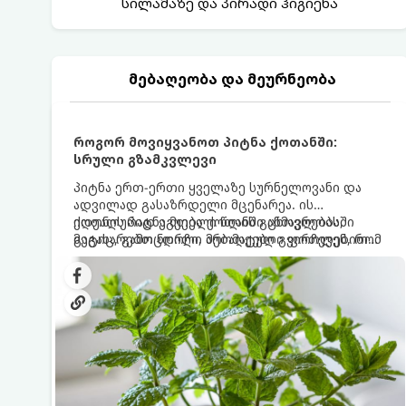
სილამაზე და პირადი ჰიგიენა
მებაღეობა და მეურნეობა
როგორ მოვიყვანოთ პიტნა ქოთანში:
სრული გზამკვლევი
პიტნა ერთ-ერთი ყველაზე სურნელოვანი და
ადვილად გასაზრდელი მცენარეა. ის
იდეალურად ეგუება ქოთანში ცხოვრებას,
ქოთნის პიტნა მთელი წლის განმავლობაში
მეტიც, გამოცდილი მებაღეები გვირჩევენ, რომ
გაგახარებთ ნორჩი, არომატული ფოთლებით
პიტნა მხოლოდ ქოთანში მოვიყვანოთ, რადგან
ჩაის, ლიმონათისა თუ კერძებისთვის.
ღია გრუნტში (ბაღში) დარგვისას ის ფესვებით
ძალიან სწრაფად ვრცელდება და სხვა
მცენარეებს ავიწროებს.