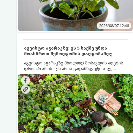
2026/08/07 12:46
აგვისტო აგარაკზე: ეს 5 საქმე უნდა
მოასწროთ შემოდგომის დადგომამდე
აგვისტო აგარაკზე მხოლოდ მოსავლის აღების
დრო არ არის - ეს არის გადამწყვეტი თვე,
როდესაც საფუძველი ეყრება მომავალი წლის
მოსავალს და ბაღი მზადდება შემოდგომა-
ზამთრის სეზონისთვის. იმისათვის, რომ
ნიადაგმა ენერგია აღიდგინოს, ხოლო
მცენარეებმა ზამთარს გაუძლონ, აგვისტოს
ბოლომდე 5 მნიშვნელოვანი საქმის გაკეთება
უნდა მოასწროთ: