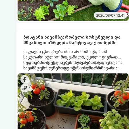
2026/08/07 12:41
ბოსტანი აივანზე: რომელი ბოსტნეული და
მწვანილი იზრდება მარტივად ქოთნებში
ქალაქში ცხოვრება იმას არ ნიშნავს, რომ
საკუთარი ხელით მოყვანილი, ეკოლოგიურად
სუფთა პროდუქტის გემოზე უარი თქვათ. პატარა
ქოთნებში მცენარეების მოშენება მარტივი,
აივანიც კი საკმარისია იმისათვის, რომ
სასიამოვნო და ესთეტიკური ჰობია. მთავარია
მოიწყოთ მინი-ბოსტანი, საიდანაც
იცოდეთ, რომელი კულტურები ეგუებიან
ყოველდღიურად ახალ, არომატულ მწვანილსა
ქოთნის პირობებს ყველაზე კარგად და როგორ
და ბოსტნეულს მოკრეფთ.
მოუაროთ მათ სწორად.