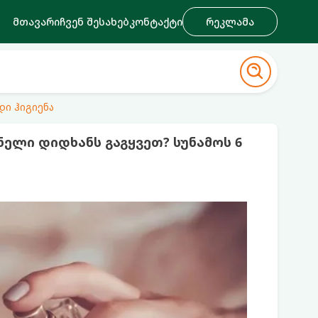
მთავარი
ჩვენ შესახებ
კონტაქტი
რეკლამა
დი ჰიგიენა
ნელი დიდხანს გაგყვეთ? სუნამოს 6