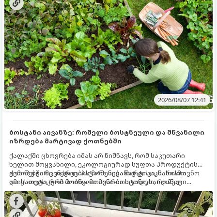
ზამთარს გაუძლონ, აგვისტოს ბოლომდე 5
მნიშვნელოვანი საქმის გაკეთება უნდა მოასწროთ:
2026/08/07 12:41
ბოსტანი აივანზე: რომელი ბოსტნეული და მწვანილი
იზრდება მარტივად ქოთნებში
ქალაქში ცხოვრება იმას არ ნიშნავს, რომ საკუთარი
ხელით მოყვანილი, ეკოლოგიურად სუფთა პროდუქტის
გემოზე უარი თქვათ. პატარა აივანიც კი საკმარისია
ქოთნებში მცენარეების მოშენება მარტივი, სასიამოვნო
იმისათვის, რომ მოიწყოთ მინი-ბოსტანი, საიდანაც
და ესთეტიკური ჰობია. მთავარია იცოდეთ, რომელი
ყოველდღიურად ახალ, არომატულ მწვანილსა და
კულტურები ეგუებიან ქოთნის პირობებს ყველაზე კარგად
ბოსტნეულს მოკრეფთ.
და როგორ მოუაროთ მათ სწორად.