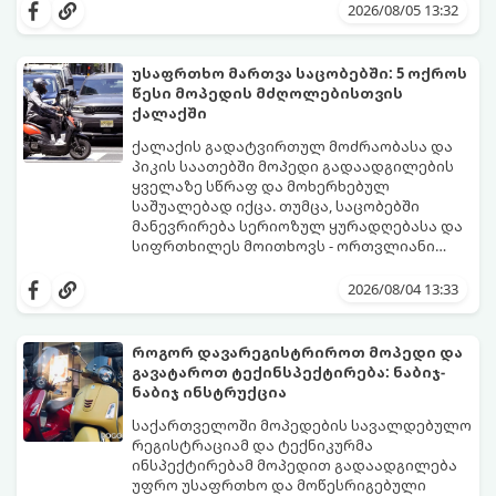
მიზეზები უმეტესად 4 ძირითად კვანძთან
2026/08/05 13:32
არის დაკავშირებული. განვიხილოთ,
როგორ იჩენს თავს ეს პრობლემები და
როგორ მოვაგვაროთ ისინი.
უსაფრთხო მართვა საცობებში: 5 ოქროს
წესი მოპედის მძღოლებისთვის
ქალაქში
ქალაქის გადატვირთულ მოძრაობასა და
პიკის საათებში მოპედი გადაადგილების
ყველაზე სწრაფ და მოხერხებულ
საშუალებად იქცა. თუმცა, საცობებში
მანევრირება სერიოზულ ყურადღებასა და
სიფრთხილეს მოითხოვს - ორთვლიანი
ტრანსპორტი ავტომობილებთან
იმისათვის, რომ ქალაქში გადაადგილება
შედარებით ბევრად მოწყვლადია.
იყოს მშვიდი, სწრაფი და უსაფრთხო,
2026/08/04 13:33
გთავაზობთ 5 ოქროს წესს, რომელიც
თითოეულმა მოპედის მძღოლმა უნდა
გაითვალისწინოს.
როგორ დავარეგისტრიროთ მოპედი და
გავატაროთ ტექინსპექტირება: ნაბიჯ-
ნაბიჯ ინსტრუქცია
საქართველოში მოპედების სავალდებულო
რეგისტრაციამ და ტექნიკურმა
ინსპექტირებამ მოპედით გადაადგილება
უფრო უსაფრთხო და მოწესრიგებული