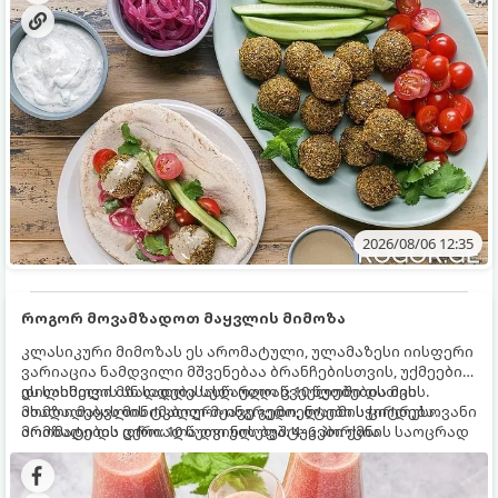
2026/08/06 12:35
როგორ მოვამზადოთ მაყვლის მიმოზა
კლასიკური მიმოზას ეს არომატული, ულამაზესი იისფერი
ვარიაცია ნამდვილი მშვენებაა ბრანჩებისთვის, უქმეების
დილისთვის ან სადღესასწაულო წვეულებებისთვის.
ეს სასმელი მზადდება სულ რაღაც 10 წუთში და მის
ახალი მაყვლის ტკბილ-მჟავე გემო, ლაიმის ციტრუსოვანი
მომზადებას მინიმალური ინგრედიენტები სჭირდება.
არომატი და ცქრიალა ღვინის ბუშტუკები ქმნის საოცრად
მომზადების დრო: 10 წუთი ულუფა: 4–6 პორცია
დახვეწილ და მაგრილებელ კოქტეილს.