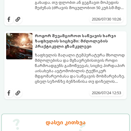
გახადა. თუ ფლობთ ან გეგმავთ მოპედის
შეძენას (ძრავის მოცულობით 50 კუბ.სმ-მდე
ან ელექტროძრავის სიმძლავრით 4 კვტ-
გთავაზობთ დეტალურ, ნაბიჯ-ნაბიჯ
მდე), აუცილებელია იცოდეთ, როგორ
ინსტრუქციას პროცედურების, საჭირო
2026/07/30 10:26
გაიაროთ რეგისტრაცია და პერიოდული
დოკუმენტაციისა და ხარჯების შესახებ.
ტექნიკური ინსპექტირება (პტი).
როგორ შევამციროთ საწვავის ხარჯი
ზაფხულის სიცხეში: მძღოლების
პრაქტიკული გზამკვლევი
ზაფხულის მაღალი ტემპერატურა მხოლოდ
მძღოლებისა და მგზავრებისთვის როდი
წარმოადგენს გამოწვევას, სიცხე პირდაპირ
აისახება ავტომობილის ტექნიკურ
მდგომარეობასა და საწვავის მოხმარებაზე.
ცხელ სეზონზე ბენზინისა თუ დიზელის
ხარჯი ხშირად საგრძნობლად იმატებს, რაც
სწორი ჩვევებისა და რამდენიმე
ავტომატურად ზრდის ყოველდღიურ
პრაქტიკული წესის ცოდნით
2026/07/24 12:53
დანახარჯებს.
შესაძლებელია საწვავის მოხმარება
ოპტიმალურ ნიშნულზე შევინარჩუნოთ.
დასვი კითხვა