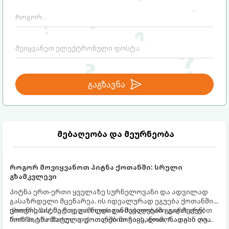
გაგზავნა
მებაღეობა და მეურნეობა
როგორ მოვიყვანოთ პიტნა ქოთანში: სრული
გზამკვლევი
პიტნა ერთ-ერთი ყველაზე სურნელოვანი და ადვილად
გასაზრდელი მცენარეა. ის იდეალურად ეგუება ქოთანში
ცხოვრებას, მეტიც, გამოცდილი მებაღეები გვირჩევენ,
ქოთნის პიტნა მთელი წლის განმავლობაში გაგახარებთ
რომ პიტნა მხოლოდ ქოთანში მოვიყვანოთ, რადგან ღია
ნორჩი, არომატული ფოთლებით ჩაის, ლიმონათისა თუ
გრუნტში (ბაღში) დარგვისას ის ფესვებით ძალიან
კერძებისთვის.