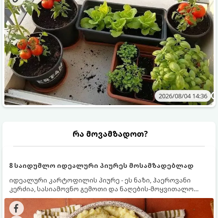
2026/08/04 14:36
რა მოვამზადოთ?
8 საიდუმლო იდეალური პიურეს მოსამზადებლად
იდეალური კარტოფილის პიურე - ეს ნაზი, ჰაეროვანი
კერძია, სასიამოვნო გემოთი და ნაღების-მოყვითალო
ფერით. მისი მომზადება ძალიან მარტივია, მაგრამ
არსებობს რამდენიმე საიდუმლო, რომლებიც უნდა
იცოდეთ, რომ პიურე იდეალურად გემრიელი გამოვიდეს.