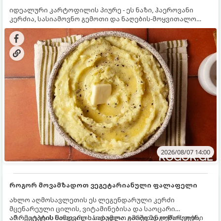
იდეალური კარტოფილის პიურე - ეს ნაზი, ჰაეროვანი
კერძია, სასიამოვნო გემოთი და ნაღების-მოყვითალო
ფერით. მისი მომზადება ძალიან მარტივია, მაგრამ
არსებობს რამდენიმე საიდუმლო, რომლებიც უნდა
იცოდეთ, რომ პიურე იდეალურად გემრიელი გამოვიდეს.
2026/08/07 14:00
როგორ მოვამზადოთ ვეგეტარიანული ფალაფელი
ახლო აღმოსავლეთის ეს ლეგენდარული კერძი
მცენარეული ცილის, ვიტამინებისა და საოცარი
არომატების ნამდვილი საბადოა. გარედან ოქროსფერი
ამ რეცეპტის მთავარი საიდუმლო იმაში მდგომარეობს,