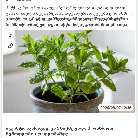
პიტნა ერთ-ერთი ყველაზე სურნელოვანი და ადვილად
გასაზრდელი მცენარეა. ის იდეალურად ეგუება ქოთანში
ცხოვრებას, მეტიც, გამოცდილი მებაღეები გვირჩევენ,
ქოთნის პიტნა მთელი წლის განმავლობაში გაგახარებთ
რომ პიტნა მხოლოდ ქოთანში მოვიყვანოთ, რადგან ღია
ნორჩი, არომატული ფოთლებით ჩაის, ლიმონათისა თუ
გრუნტში (ბაღში) დარგვისას ის ფესვებით ძალიან
კერძებისთვის.
სწრაფად ვრცელდება და სხვა მცენარეებს ავიწროებს.
2026/08/07 12:46
აგვისტო აგარაკზე: ეს 5 საქმე უნდა მოასწროთ
შემოდგომის დადგომამდე