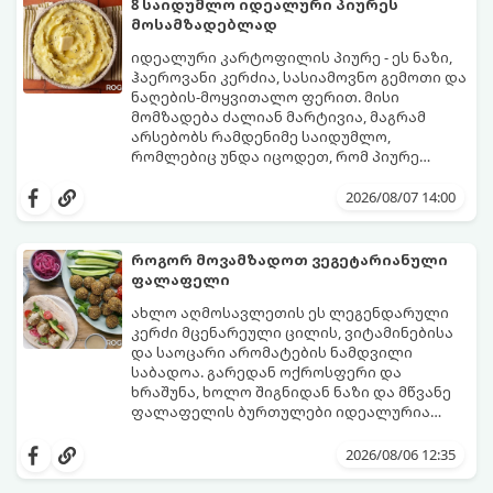
8 საიდუმლო იდეალური პიურეს
მოსამზადებლად
იდეალური კარტოფილის პიურე - ეს ნაზი,
ჰაეროვანი კერძია, სასიამოვნო გემოთი და
ნაღების-მოყვითალო ფერით. მისი
მომზადება ძალიან მარტივია, მაგრამ
არსებობს რამდენიმე საიდუმლო,
რომლებიც უნდა იცოდეთ, რომ პიურე
იდეალურად გემრიელი გამოვიდეს.
2026/08/07 14:00
როგორ მოვამზადოთ ვეგეტარიანული
ფალაფელი
ახლო აღმოსავლეთის ეს ლეგენდარული
კერძი მცენარეული ცილის, ვიტამინებისა
და საოცარი არომატების ნამდვილი
საბადოა. გარედან ოქროსფერი და
ხრაშუნა, ხოლო შიგნიდან ნაზი და მწვანე
ფალაფელის ბურთულები იდეალურია
პიტაში (არაბულ პურში) ჩასადებად,
ამ რეცეპტის მთავარი საიდუმლო იმაში
სალათებთან ერთად ან ტახინის (სესამის)
მდგომარეობს, რომ გამოიყენება
2026/08/06 12:35
სოუსთან მირთმევისთვის.
გამომშრალი და ჩამბალი მუხუდო და არა
დაკონსერვებული, რათა ბურთულებმა