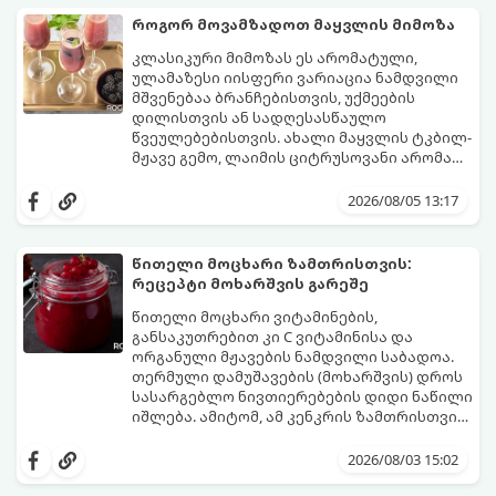
შეწვისას ფორმა იდეალურად შეინარჩუნოს
როგორ მოვამზადოთ მაყვლის მიმოზა
და არ დაიშალოს.
მომზადების დრო: 20 წუთი (დამატებით
კლასიკური მიმოზას ეს არომატული,
მუხუდოს ჩალბობის დრო: 12-24 საათი)
ულამაზესი იისფერი ვარიაცია ნამდვილი
შეწვის დრო: 10–15 წუთი ულუფა: 20–24 ცალი
მშვენებაა ბრანჩებისთვის, უქმეების
ბურთულა (4–6 პორცია)
დილისთვის ან სადღესასწაულო
წვეულებებისთვის. ახალი მაყვლის ტკბილ-
მჟავე გემო, ლაიმის ციტრუსოვანი არომატი
და ცქრიალა ღვინის ბუშტუკები ქმნის
ეს სასმელი მზადდება სულ რაღაც 10 წუთში
საოცრად დახვეწილ და მაგრილებელ
და მის მომზადებას მინიმალური
2026/08/05 13:17
კოქტეილს.
ინგრედიენტები სჭირდება.
მომზადების დრო: 10 წუთი ულუფა: 4–6
პორცია
წითელი მოცხარი ზამთრისთვის:
რეცეპტი მოხარშვის გარეშე
წითელი მოცხარი ვიტამინების,
განსაკუთრებით კი C ვიტამინისა და
ორგანული მჟავების ნამდვილი საბადოა.
თერმული დამუშავების (მოხარშვის) დროს
სასარგებლო ნივთიერებების დიდი ნაწილი
იშლება. ამიტომ, ამ კენკრის ზამთრისთვის
შესანახად საუკეთესო გზა „ცოცხალი ჯემის“
ეს მეთოდი ინარჩუნებს მოცხარის
მომზადებაა - მოხარშვის გარეშე.
ბუნებრივ, კაშკაშა გემოს, არომატს და
2026/08/03 15:02
ყველა სასარგებლო თვისებას.