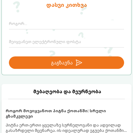
აღზრდის მწვრთნელი სუპრია მალპანი
მისი თქმით, არსებობს 4 მთავარი
დასვი კითხვა
ხაზს უსვამს, რომ სწორედ
მიმართულება, რომელთა მართვაც
თვითკონტროლია ერთ-ერთი ყველაზე
მშობლებმა ბავშვებს ადრეული
წონადი ფაქტორი, რომელიც
ასაკიდანვე უნდა ასწავლონ:
განსაზღვრავს ბავშვის მომავალ
წარმატებას, ბედნიერებასა და სტაბილურ
ურთიერთობებს.
გაგზავნა
მებაღეობა და მეურნეობა
როგორ მოვიყვანოთ პიტნა ქოთანში: სრული
გზამკვლევი
პიტნა ერთ-ერთი ყველაზე სურნელოვანი და ადვილად
გასაზრდელი მცენარეა. ის იდეალურად ეგუება ქოთანში