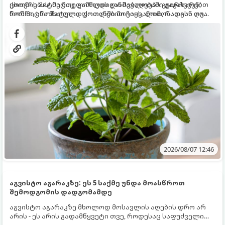
ცხოვრებას, მეტიც, გამოცდილი მებაღეები გვირჩევენ,
ქოთნის პიტნა მთელი წლის განმავლობაში გაგახარებთ
რომ პიტნა მხოლოდ ქოთანში მოვიყვანოთ, რადგან ღია
ნორჩი, არომატული ფოთლებით ჩაის, ლიმონათისა თუ
გრუნტში (ბაღში) დარგვისას ის ფესვებით ძალიან
კერძებისთვის.
სწრაფად ვრცელდება და სხვა მცენარეებს ავიწროებს.
2026/08/07 12:46
აგვისტო აგარაკზე: ეს 5 საქმე უნდა მოასწროთ
შემოდგომის დადგომამდე
აგვისტო აგარაკზე მხოლოდ მოსავლის აღების დრო არ
არის - ეს არის გადამწყვეტი თვე, როდესაც საფუძველი