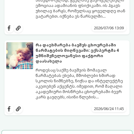
ამავდროულად, ყველაზე გავრცელებული
ემოციაა ადამიანის ფსიქიკაში. ის ჰგავს
უხილავ ბარგს, რომელსაც ყოველდღე თან
ვატარებთ. იქნება ეს წარსულში
დაშვებული შეცდომა, ვინმესთვის გულის
ფსიქოთერაპიაში მიიჩნევა, რომ
ტკენა, ოჯახის წევრებისთვის
დანაშაულის გრძნობას აქვს თავისი
2026/07/06 13:09
არასაკმარისი დროის დათმობა თუ
დადებითი, ევოლუციური ფუნქციაც ის
საკუთარი თავის მიმართ წაყენებული
გვკარნახობს, როდის დავარღვიეთ
გადაჭარბებული მოთხოვნები
საკუთარი თუ საზოგადოებრივი მორალური
რა დაეხმარება ბავშვს ცხოვრებაში
-დანაშაულის განცდა შიგნიდან ფიტავს
კოდექსი. თუმცა, როდესაც ეს ემოცია
წარმატების მიღწევაში: ექსპერტმა 4
ადამიანს და ართმევს მას აწმყოთი
ქრონიკულ ფორმას იღებს, ის ნევროზულ,
გთავაზობთ პრაქტიკულ, ფსიქოლოგიურ
უმნიშვნელოვანესი ფაქტორი
ტკბობის უნარს.
ტოქსიკურ სინდრომად იქცევა.
გზამკვლევს, თუ როგორ დაამუშაოთ
დაასახელა
წარსულის შეცდომები და
გათავისუფლდეთ ამ მძიმე ტვირთისგან:
როდესაც საქმე ბავშვის მომავალ
წარმატებას ეხება, მშობლები ხშირად
სკოლის ნიშნებზე, ნიჭსა და ინტელექტზე
აკეთებენ აქცენტს. იმედით, რომ მაღალი
აკადემიური მოსწრება ცხოვრებაში ბევრ
კარს გაუღებს, ისინი წლების
განმავლობაში მუშაობენ ბავშვის სასკოლო
ექსპერტები განმარტავენ, რომ
შედეგების გაუმჯობესებაზე. თუმცა,
თვითკონტროლი ადამიანს ეხმარება
2026/06/24 11:45
არსებობს კიდევ ერთი უნარი, რომელიც
სირთულეების გადალახვაში, ჯანსაღი
ბავშვის მომავალს ფუნდამენტურად
ურთიერთობების შენებაში, გონივრული
აყალიბებს. ეს არის თვითკონტროლი.
გადაწყვეტილებების მიღებასა და
მიზნებზე ფოკუსირებაში. ბავშვთა