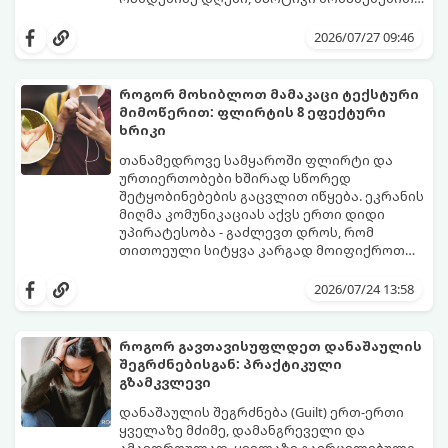
წყდება, თუმცა სინამდვილეში ეს არის
გთავაზობთ დეტალურ გზამკვლევს, თუ
ფიზიოლოგიური და ფსიქოლოგიური
როგორ გახადოთ ეს პროცესი
2026/07/27 09:46
მომწიფების პროცესი, რომელიც
უმტკივნეულო როგორც ბავშვისთვის,
ინდივიდუალურ მიდგომასა და
ისე თქვენთვის.
მოთმინებას მოითხოვს.
როგორ მოხიბლოთ მამაკაცი ტექსტური
მიმოწერით: ფლირტის 8 ეფექტური
ხრიკი
თანამედროვე სამყაროში ფლირტი და
ურთიერთობები ხშირად სწორედ
შეტყობინებების გაცვლით იწყება. ეკრანის
მიღმა კომუნიკაციას აქვს ერთი დიდი
უპირატესობა - გაძლევთ დროს, რომ
თითოეული სიტყვა კარგად მოიფიქროთ
და საიდუმლოებით მოცული, მიმზიდველი
თუ გსურთ, რომ მან ტელეფონს თვალი ვერ
იმიჯი შექმნათ.
მოაცილოს და მოუთმენლად ელოდოს
2026/07/24 13:58
თქვენს ყოველ შეტყობინებას, გამოიყენეთ
ფსიქოლოგიაზე დაფუძნებული ეს 10 ოქროს
წესი:
როგორ გავთავისუფლდეთ დანაშაულის
შეგრძნებისგან: პრაქტიკული
გზამკვლევი
დანაშაულის შეგრძნება (Guilt) ერთ-ერთი
ყველაზე მძიმე, დამანგრეველი და