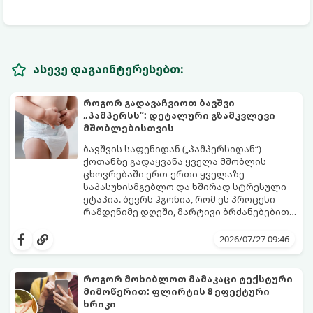
ასევე დაგაინტერესებთ:
როგორ გადავაჩვიოთ ბავშვი
„პამპერსს“: დეტალური გზამკვლევი
მშობლებისთვის
ბავშვის საფენიდან („პამპერსიდან“)
ქოთანზე გადაყვანა ყველა მშობლის
ცხოვრებაში ერთ-ერთი ყველაზე
საპასუხისმგებლო და ხშირად სტრესული
ეტაპია. ბევრს ჰგონია, რომ ეს პროცესი
რამდენიმე დღეში, მარტივი ბრძანებებით
წყდება, თუმცა სინამდვილეში ეს არის
გთავაზობთ დეტალურ გზამკვლევს, თუ
ფიზიოლოგიური და ფსიქოლოგიური
როგორ გახადოთ ეს პროცესი
2026/07/27 09:46
მომწიფების პროცესი, რომელიც
უმტკივნეულო როგორც ბავშვისთვის,
ინდივიდუალურ მიდგომასა და
ისე თქვენთვის.
მოთმინებას მოითხოვს.
როგორ მოხიბლოთ მამაკაცი ტექსტური
მიმოწერით: ფლირტის 8 ეფექტური
ხრიკი