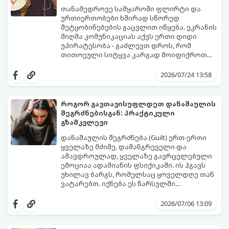
თანამედროვე სამყაროში ფლირტი და
ურთიერთობები ხშირად სწორედ
შეტყობინებების გაცვლით იწყება. ეკრანის
მიღმა კომუნიკაციას აქვს ერთი დიდი
უპირატესობა - გაძლევთ დროს, რომ
თითოეული სიტყვა კარგად მოიფიქროთ
და საიდუმლოებით მოცული, მიმზიდველი
თუ გსურთ, რომ მან ტელეფონს თვალი ვერ
იმიჯი შექმნათ.
მოაცილოს და მოუთმენლად ელოდოს
2026/07/24 13:58
თქვენს ყოველ შეტყობინებას, გამოიყენეთ
ფსიქოლოგიაზე დაფუძნებული ეს 10 ოქროს
წესი:
როგორ გავთავისუფლდეთ დანაშაულის
შეგრძნებისგან: პრაქტიკული
გზამკვლევი
დანაშაულის შეგრძნება (Guilt) ერთ-ერთი
ყველაზე მძიმე, დამანგრეველი და
ამავდროულად, ყველაზე გავრცელებული
ემოციაა ადამიანის ფსიქიკაში. ის ჰგავს
უხილავ ბარგს, რომელსაც ყოველდღე თან
ვატარებთ. იქნება ეს წარსულში
დაშვებული შეცდომა, ვინმესთვის გულის
ფსიქოთერაპიაში მიიჩნევა, რომ
ტკენა, ოჯახის წევრებისთვის
დანაშაულის გრძნობას აქვს თავისი
2026/07/06 13:09
არასაკმარისი დროის დათმობა თუ
დადებითი, ევოლუციური ფუნქციაც ის
საკუთარი თავის მიმართ წაყენებული
გვკარნახობს, როდის დავარღვიეთ