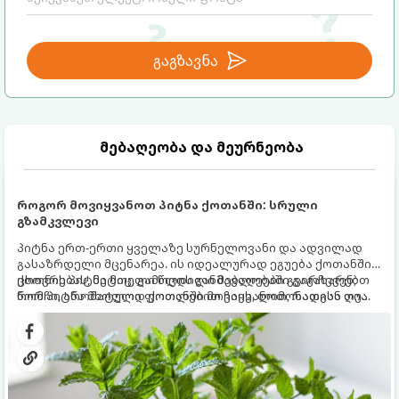
გაგზავნა
მებაღეობა და მეურნეობა
როგორ მოვიყვანოთ პიტნა ქოთანში: სრული
გზამკვლევი
პიტნა ერთ-ერთი ყველაზე სურნელოვანი და ადვილად
გასაზრდელი მცენარეა. ის იდეალურად ეგუება ქოთანში
ცხოვრებას, მეტიც, გამოცდილი მებაღეები გვირჩევენ,
ქოთნის პიტნა მთელი წლის განმავლობაში გაგახარებთ
რომ პიტნა მხოლოდ ქოთანში მოვიყვანოთ, რადგან ღია
ნორჩი, არომატული ფოთლებით ჩაის, ლიმონათისა თუ
გრუნტში (ბაღში) დარგვისას ის ფესვებით ძალიან
კერძებისთვის.
სწრაფად ვრცელდება და სხვა მცენარეებს ავიწროებს.