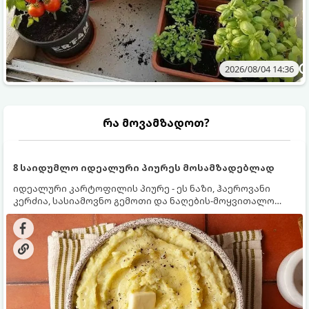
2026/08/04 14:36
რა მოვამზადოთ?
8 საიდუმლო იდეალური პიურეს მოსამზადებლად
იდეალური კარტოფილის პიურე - ეს ნაზი, ჰაეროვანი
კერძია, სასიამოვნო გემოთი და ნაღების-მოყვითალო
ფერით. მისი მომზადება ძალიან მარტივია, მაგრამ
არსებობს რამდენიმე საიდუმლო, რომლებიც უნდა
იცოდეთ, რომ პიურე იდეალურად გემრიელი გამოვიდეს.