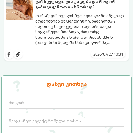
ვარსკვლავი: ვის უხდება და როგორ
კანის ჯანმრთელობის დაზიანების გარეშე.
გამოვიყენოთ ის სწორად?
თანამედროვე კოსმეტოლოგიაში ძნელად
მოიძებნება ინგრედიენტი, რომელმაც
ისეთივე საყოველთაო აღიარება და
სიყვარული მოიპოვა, როგორც
ნიაცინამიდმა. ეს არის ვიტამინ B3-ის
(ნიაცინის) წყალში ხსნადი ფორმა,
რომელიც თითქმის ყველა ტიპის
განვიხილოთ, რატომ გახდა ნიაცინამიდი
კანისთვის ნამდვილი „მაშველი რგოლია“.
თავის მოვლის რუტინის შეუცვლელი
2026/07/27 10:34
ნაწილი, ვისთვის არის ის განკუთვნილი და
როგორ უნდა გამოვიყენოთ ის
მაქსიმალური ეფექტის მისაღწევად.
დასვი კითხვა