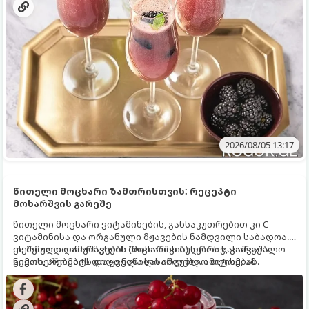
2026/08/05 13:17
წითელი მოცხარი ზამთრისთვის: რეცეპტი
მოხარშვის გარეშე
წითელი მოცხარი ვიტამინების, განსაკუთრებით კი C
ვიტამინისა და ორგანული მჟავების ნამდვილი საბადოა.
თერმული დამუშავების (მოხარშვის) დროს სასარგებლო
ეს მეთოდი ინარჩუნებს მოცხარის ბუნებრივ, კაშკაშა
ნივთიერებების დიდი ნაწილი იშლება. ამიტომ, ამ
გემოს, არომატს და ყველა სასარგებლო თვისებას.
კენკრის ზამთრისთვის შესანახად საუკეთესო გზა
„ცოცხალი ჯემის“ მომზადებაა - მოხარშვის გარეშე.