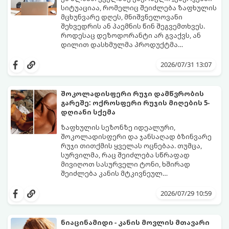
სიტუაციაა, რომელიც შეიძლება ზაფხულის
მცხუნვარე დღეს, მნიშვნელოვანი
შეხვედრის ან პაემნის წინ შეგვემთხვეს.
როდესაც დეზოდორანტი არ გვაქვს, ან
დილით დასხმულმა პროდუქტმა
შუადღისთვის უკვე გვიმტყუნა და
მთავარია გვახსოვდეს:
თავად ოფლს
იღლიებში უსიამოვნო სუნი გაჩნდა,
სუნი არ აქვს. სუნს აჩენენ ბაქტერიები,
2026/07/31 13:07
პანიკაში ჩავარდნა არ ღირს.
რომლებიც იღლიის ნოტიო გარემოში
მომენტალურად მრავლდებიან.
შესაბამისად, ჩვენი მიზანია ამ
შოკოლადისფერი რუჯი დამწვრობის
ბაქტერიების განადგურება და კანის
გარეშე: ოქროსფერი რუჯის მიღების 5-
გამოშრობა.
აი, 5 ყველაზე ეფექტური,
დღიანი სქემა
აპრობირებული და ნაცადი ხერხი,
რომლებიც ნებისმიერ ოფისში, კაფესა
ზაფხულის სეზონზე იდეალური,
თუ საზოგადოებრივ ტუალეტში, სულ
შოკოლადისფერი და ჯანსაღად ბზინვარე
რაღაც 2 წუთში გადაგარჩენთ:
რუჯი თითქმის ყველას ოცნებაა. თუმცა,
სურვილმა, რაც შეიძლება სწრაფად
მივიღოთ სასურველი ტონი, ხშირად
შეიძლება კანის მტკივნეულ
დამწვრობამდე, სიწითლემდე და
კანს სჭირდება დრო, რათა უსაფრთხოდ
აცილებამდე მიგვიყვანოს.
გამოიმუშაოს მელანინი - პიგმენტი,
2026/07/29 10:59
რომელიც მას ოქროსფერ ელფერს ანიჭებს.
დერმატოლოგების მიერ შემუშავებული ეს
5-დღიანი სქემა დაგეხმარებათ, მიიღოთ
ნიაცინამიდი - კანის მოვლის მთავარი
ღრმა, თანაბარი და ხანგრძლივი რუჯი