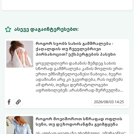
ასევე დაგაინტერესებთ:
როგორ სჯობს სახის გამშრალება -
ქაღალდის თუ ჩვეულებრივი
პირსახოცით? ექსპერტების პასუხი
ყოველდღიური დაბანის შემდეგ სახის
სწორად გამშრალება კანის მოვლის ერთ-
ერთი უმნიშვნელოვანესი ნაბიჯია. ბევრი
ადამიანი არც კი უკვირდება, რას იყენებს
ამ დროს, თუმცა დერმატოლოგები
აფრთხილებენ: არასწორად შერჩეულმა
პირსახოცმა შესაძლოა გამოიწვიოს
მოდით, განვიხილოთ, რომელია უკეთესი
გამონაყარი, კანის გაღიზიანება და
კანის ჯანმრთელობისთვის - ტრადიციული
2026/08/03 14:25
ფორების დაცობა.
ნაჭრის პირსახოცი თუ ერთჯერადი
ქაღალდის ხელსახოცი?
როგორ მოვიშოროთ სწრაფად ოფლის
სუნი, თუ დეზოდორანტმა გვიმტყუნა
ეს ალბათ ყველაზე უხერხული „ემერჯენსი“