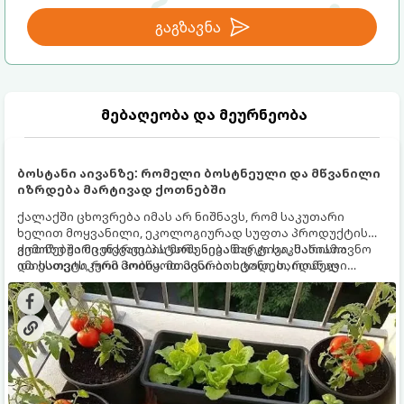
გაგზავნა
მებაღეობა და მეურნეობა
ბოსტანი აივანზე: რომელი ბოსტნეული და მწვანილი
იზრდება მარტივად ქოთნებში
ქალაქში ცხოვრება იმას არ ნიშნავს, რომ საკუთარი
ხელით მოყვანილი, ეკოლოგიურად სუფთა პროდუქტის
გემოზე უარი თქვათ. პატარა აივანიც კი საკმარისია
ქოთნებში მცენარეების მოშენება მარტივი, სასიამოვნო
იმისათვის, რომ მოიწყოთ მინი-ბოსტანი, საიდანაც
და ესთეტიკური ჰობია. მთავარია იცოდეთ, რომელი
ყოველდღიურად ახალ, არომატულ მწვანილსა და
კულტურები ეგუებიან ქოთნის პირობებს ყველაზე კარგად
ბოსტნეულს მოკრეფთ.
და როგორ მოუაროთ მათ სწორად.