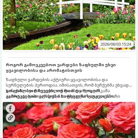
2026/08/03 15:24
როგორ გამოვკვებოთ ვარდები ზაფხულში უხვი
ყვავილობისა და არომატისთვის
ზაფხული ვარდების აქტიური ყვავილობისა და
სურნელების პერიოდია. იმისათვის, რომ ბუჩქებმა უხვად,
ხანგრძლივად იყვავილონ და მსხვილი, კაშკაშა
გთავაზობთ რჩევებს, თუ რით და როგორ
კვირტები გამოიტანონ, მათ რეგულარული და სწორი
გამოვკვებოთ ვარდები ზაფხულში საუკეთესო
გამოკვება სჭირდებათ. ზაფხულის პერიოდში მცენარის
შედეგის მისაღწევად:
მოთხოვნილებები იცვლება, ამიტომ მნიშვნელოვანია
ვიცოდეთ, რომელი სასუქები გამოიყენება ამ დროს.