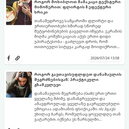
მოთმინებას მოითხოვს.
როგორ მოხიბლოთ მამაკაცი ტექსტური
მიმოწერით: ფლირტის 8 ეფექტური
ხრიკი
თანამედროვე სამყაროში ფლირტი და
ურთიერთობები ხშირად სწორედ
შეტყობინებების გაცვლით იწყება. ეკრანის
მიღმა კომუნიკაციას აქვს ერთი დიდი
უპირატესობა - გაძლევთ დროს, რომ
თითოეული სიტყვა კარგად მოიფიქროთ
და საიდუმლოებით მოცული, მიმზიდველი
თუ გსურთ, რომ მან ტელეფონს თვალი ვერ
იმიჯი შექმნათ.
მოაცილოს და მოუთმენლად ელოდოს
2026/07/24 13:58
თქვენს ყოველ შეტყობინებას, გამოიყენეთ
ფსიქოლოგიაზე დაფუძნებული ეს 10 ოქროს
წესი:
როგორ გავთავისუფლდეთ დანაშაულის
შეგრძნებისგან: პრაქტიკული
გზამკვლევი
დანაშაულის შეგრძნება (Guilt) ერთ-ერთი
ყველაზე მძიმე, დამანგრეველი და
ამავდროულად, ყველაზე გავრცელებული
ემოციაა ადამიანის ფსიქიკაში. ის ჰგავს
უხილავ ბარგს, რომელსაც ყოველდღე თან
ვატარებთ. იქნება ეს წარსულში
დაშვებული შეცდომა, ვინმესთვის გულის
ფსიქოთერაპიაში მიიჩნევა, რომ