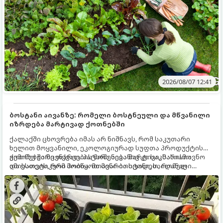
2026/08/07 12:41
ბოსტანი აივანზე: რომელი ბოსტნეული და მწვანილი
იზრდება მარტივად ქოთნებში
ქალაქში ცხოვრება იმას არ ნიშნავს, რომ საკუთარი
ხელით მოყვანილი, ეკოლოგიურად სუფთა პროდუქტის
გემოზე უარი თქვათ. პატარა აივანიც კი საკმარისია
ქოთნებში მცენარეების მოშენება მარტივი, სასიამოვნო
იმისათვის, რომ მოიწყოთ მინი-ბოსტანი, საიდანაც
და ესთეტიკური ჰობია. მთავარია იცოდეთ, რომელი
ყოველდღიურად ახალ, არომატულ მწვანილსა და
კულტურები ეგუებიან ქოთნის პირობებს ყველაზე კარგად
ბოსტნეულს მოკრეფთ.
და როგორ მოუაროთ მათ სწორად.