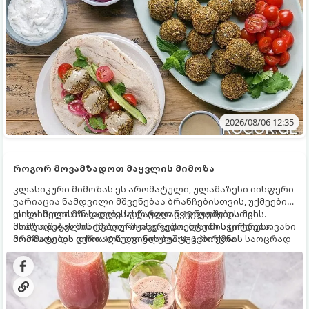
2026/08/06 12:35
როგორ მოვამზადოთ მაყვლის მიმოზა
კლასიკური მიმოზას ეს არომატული, ულამაზესი იისფერი
ვარიაცია ნამდვილი მშვენებაა ბრანჩებისთვის, უქმეების
დილისთვის ან სადღესასწაულო წვეულებებისთვის.
ეს სასმელი მზადდება სულ რაღაც 10 წუთში და მის
ახალი მაყვლის ტკბილ-მჟავე გემო, ლაიმის ციტრუსოვანი
მომზადებას მინიმალური ინგრედიენტები სჭირდება.
არომატი და ცქრიალა ღვინის ბუშტუკები ქმნის საოცრად
მომზადების დრო: 10 წუთი ულუფა: 4–6 პორცია
დახვეწილ და მაგრილებელ კოქტეილს.