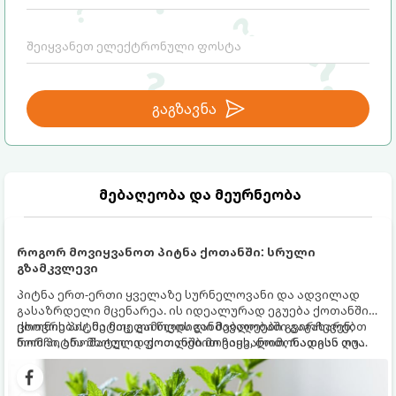
წარმატებას, ბედნიერებასა და სტაბილურ
ურთიერთობებს.
გაგზავნა
მებაღეობა და მეურნეობა
როგორ მოვიყვანოთ პიტნა ქოთანში: სრული
გზამკვლევი
პიტნა ერთ-ერთი ყველაზე სურნელოვანი და ადვილად
გასაზრდელი მცენარეა. ის იდეალურად ეგუება ქოთანში
ცხოვრებას, მეტიც, გამოცდილი მებაღეები გვირჩევენ,
ქოთნის პიტნა მთელი წლის განმავლობაში გაგახარებთ
რომ პიტნა მხოლოდ ქოთანში მოვიყვანოთ, რადგან ღია
ნორჩი, არომატული ფოთლებით ჩაის, ლიმონათისა თუ
გრუნტში (ბაღში) დარგვისას ის ფესვებით ძალიან
კერძებისთვის.
სწრაფად ვრცელდება და სხვა მცენარეებს ავიწროებს.