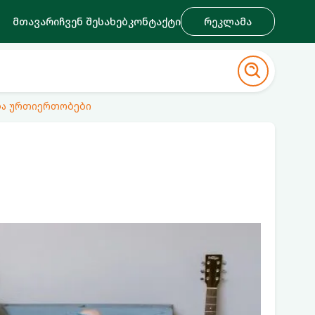
მთავარი
ჩვენ შესახებ
კონტაქტი
რეკლამა
ა ურთიერთობები