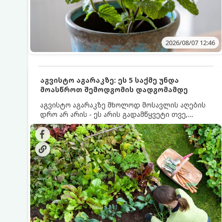
2026/08/07 12:46
აგვისტო აგარაკზე: ეს 5 საქმე უნდა
მოასწროთ შემოდგომის დადგომამდე
აგვისტო აგარაკზე მხოლოდ მოსავლის აღების
დრო არ არის - ეს არის გადამწყვეტი თვე,
როდესაც საფუძველი ეყრება მომავალი წლის
მოსავალს და ბაღი მზადდება შემოდგომა-
ზამთრის სეზონისთვის. იმისათვის, რომ
ნიადაგმა ენერგია აღიდგინოს, ხოლო
მცენარეებმა ზამთარს გაუძლონ, აგვისტოს
ბოლომდე 5 მნიშვნელოვანი საქმის გაკეთება
უნდა მოასწროთ: