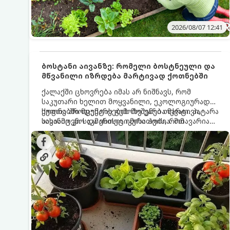
2026/08/07 12:41
ბოსტანი აივანზე: რომელი ბოსტნეული და
მწვანილი იზრდება მარტივად ქოთნებში
ქალაქში ცხოვრება იმას არ ნიშნავს, რომ
საკუთარი ხელით მოყვანილი, ეკოლოგიურად
სუფთა პროდუქტის გემოზე უარი თქვათ. პატარა
ქოთნებში მცენარეების მოშენება მარტივი,
აივანიც კი საკმარისია იმისათვის, რომ
სასიამოვნო და ესთეტიკური ჰობია. მთავარია
მოიწყოთ მინი-ბოსტანი, საიდანაც
იცოდეთ, რომელი კულტურები ეგუებიან
ყოველდღიურად ახალ, არომატულ მწვანილსა
ქოთნის პირობებს ყველაზე კარგად და როგორ
და ბოსტნეულს მოკრეფთ.
მოუაროთ მათ სწორად.