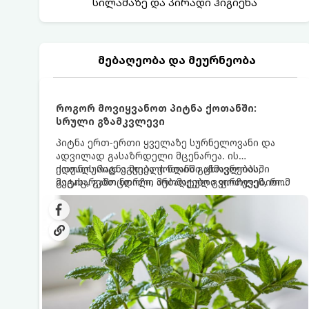
სილამაზე და პირადი ჰიგიენა
მებაღეობა და მეურნეობა
როგორ მოვიყვანოთ პიტნა ქოთანში:
სრული გზამკვლევი
პიტნა ერთ-ერთი ყველაზე სურნელოვანი და
ადვილად გასაზრდელი მცენარეა. ის
იდეალურად ეგუება ქოთანში ცხოვრებას,
ქოთნის პიტნა მთელი წლის განმავლობაში
მეტიც, გამოცდილი მებაღეები გვირჩევენ, რომ
გაგახარებთ ნორჩი, არომატული ფოთლებით
პიტნა მხოლოდ ქოთანში მოვიყვანოთ, რადგან
ჩაის, ლიმონათისა თუ კერძებისთვის.
ღია გრუნტში (ბაღში) დარგვისას ის ფესვებით
ძალიან სწრაფად ვრცელდება და სხვა
მცენარეებს ავიწროებს.