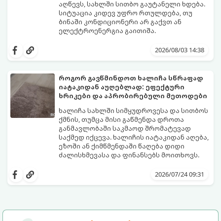
აღწევს, სახლში სითბო გაუტანელი ხდება.
სიტუაცია კიდევ უფრო რთულდება, თუ
ბინაში კონდიციონერი არ გაქვთ ან
ელექტროენერგია გაითიშა.
საბედნიეროდ, არსებობს ფიზიკის მარტივი
კანონები და გამოცდილი ყოფითი ხრიკები,
2026/08/03 14:38
რომლებიც დაგეხმარებათ, საგრძნობლად
დაწიოთ ტემპერატურა სახლში და შექმნათ
სასიამოვნო სიგრილე სპეციალური
როგორ გავწმინდოთ ხალიჩა სწრაფად
ტექნიკის გარეშეც.
იატაკიდან აუღებლად: ეფექტური
გთავაზობთ 10 საუკეთესო და
ხრიკები და აპრობირებული მეთოდები
ხელმისაწვდომ მეთოდს:
ხალიჩა სახლში სიმყუდროვესა და სითბოს
ქმნის, თუმცა მისი გაწმენდა დროთა
განმავლობაში საკმაოდ შრომატევად
საქმედ იქცევა. ხალიჩის იატაკიდან აღება,
ეზოში ან ქიმწმენდაში წაღება დიდი
ძალისხმევასა და ფინანსებს მოითხოვს.
სინამდვილეში, არსებობს რამდენიმე
ეფექტური, ბიუჯეტური და აპრობირებული
2026/07/24 09:31
მეთოდი, რომელთა დახმარებითაც
შეძლებთ ხალიჩის ადგილზევე გაწმენდას,
ლაქების ამოყვანასა და პირვანდელი
სიახლის დაბრუნებას.