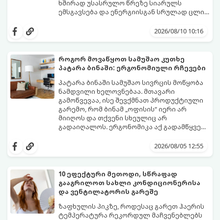
ხშირად უსასრულო წრეზე სიარულს
ემსგავსება და ენერგიისგან სრულად ცლის
დიასახლისებს.
ფსიქოლოგები და სივრცის ორგანიზების
ექსპერტები ასახელებენ მთავარ მიზეზს,
2026/08/10 10:16
რატომ ხდება ასე და გვიზიარებენ
ეფექტურ გზებს ამ პრობლემის ერთხელ და
სამუდამოდ მოსაგვარებლად:
როგორ მოვაწყოთ სამუშაო კუთხე
პატარა ბინაში: ერგონომიული რჩევები
პატარა ბინაში სამუშაო სივრცის მოწყობა
ნამდვილი ხელოვნებაა. მთავარი
გამოწვევაა, ისე შევქმნათ პროდუქტიული
გარემო, რომ ბინამ „ოფისის“ იერი არ
მიიღოს და თქვენი სხეულიც არ
გადაიღალოს. ერგონომიკა აქ გადამწყვეტ
როლს თამაშობს.
აი, როგორ მოაწყოთ იდეალური სამუშაო
კუთხე მცირე ფართში:
2026/08/05 12:55
10 ეფექტური მეთოდი, სწრაფად
გააგრილოთ სახლი კონდიციონერისა
და ვენტილატორის გარეშე
ზაფხულის პიკზე, როდესაც გარეთ ჰაერის
ტემპერატურა რეკორდულ მაჩვენებლებს