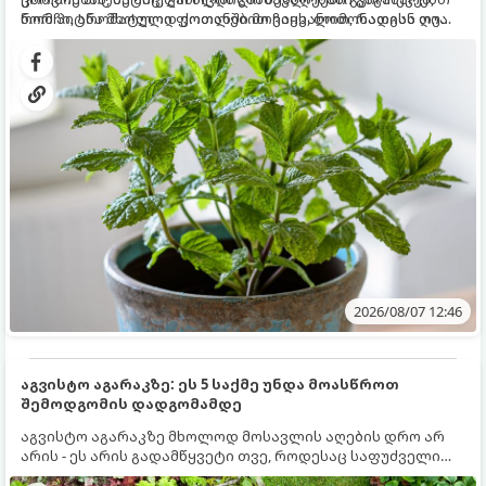
რომ პიტნა მხოლოდ ქოთანში მოვიყვანოთ, რადგან ღია
ნორჩი, არომატული ფოთლებით ჩაის, ლიმონათისა თუ
გრუნტში (ბაღში) დარგვისას ის ფესვებით ძალიან
კერძებისთვის.
სწრაფად ვრცელდება და სხვა მცენარეებს ავიწროებს.
2026/08/07 12:46
აგვისტო აგარაკზე: ეს 5 საქმე უნდა მოასწროთ
შემოდგომის დადგომამდე
აგვისტო აგარაკზე მხოლოდ მოსავლის აღების დრო არ
არის - ეს არის გადამწყვეტი თვე, როდესაც საფუძველი
ეყრება მომავალი წლის მოსავალს და ბაღი მზადდება