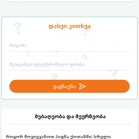
ბიუჯეტური გზით არის შესაძლებელი.
ამისათვის სულ რაღაც 2 უბრალო
ინგრედიენტი დაგჭირდებათ, რომლებიც
სავარაუდოდ უკვე გაქვთ სამზარეულოში!
დასვი კითხვა
გაგზავნა
მებაღეობა და მეურნეობა
როგორ მოვიყვანოთ პიტნა ქოთანში: სრული