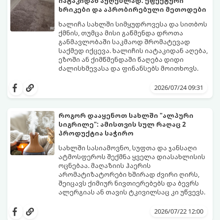
იატაკიდან აუღებლად: ეფექტური
გთავაზობთ 10 საუკეთესო და
ხრიკები და აპრობირებული მეთოდები
ხელმისაწვდომ მეთოდს:
ხალიჩა სახლში სიმყუდროვესა და სითბოს
ქმნის, თუმცა მისი გაწმენდა დროთა
განმავლობაში საკმაოდ შრომატევად
საქმედ იქცევა. ხალიჩის იატაკიდან აღება,
ეზოში ან ქიმწმენდაში წაღება დიდი
ძალისხმევასა და ფინანსებს მოითხოვს.
სინამდვილეში, არსებობს რამდენიმე
ეფექტური, ბიუჯეტური და აპრობირებული
2026/07/24 09:31
მეთოდი, რომელთა დახმარებითაც
შეძლებთ ხალიჩის ადგილზევე გაწმენდას,
ლაქების ამოყვანასა და პირვანდელი
როგორ დააყენოთ სახლში "ალპური
სიახლის დაბრუნებას.
სიგრილე": ამისთვის სულ რაღაც 2
პროდუქტია საჭირო
სახლში სასიამოვნო, სუფთა და ჯანსაღი
ატმოსფეროს შექმნა ყველა დიასახლისის
ოცნებაა. მაღაზიის ჰაერის
არომატიზატორები ხშირად ძვირი ღირს,
შეიცავს ქიმიურ ნივთიერებებს და ბევრს
ალერგიას ან თავის ტკივილსაც კი უწვევს.
სინამდვილეში, ნამდვილი „ალპური
სიგრილისა“ და სიახლის ეფექტის მიღწევა
2026/07/22 12:00
სრულიად ბუნებრივი, უსაფრთხო და