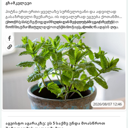
გზამკვლევი
პიტნა ერთ-ერთი ყველაზე სურნელოვანი და ადვილად
გასაზრდელი მცენარეა. ის იდეალურად ეგუება ქოთანში
ცხოვრებას, მეტიც, გამოცდილი მებაღეები გვირჩევენ,
ქოთნის პიტნა მთელი წლის განმავლობაში გაგახარებთ
რომ პიტნა მხოლოდ ქოთანში მოვიყვანოთ, რადგან ღია
ნორჩი, არომატული ფოთლებით ჩაის, ლიმონათისა თუ
გრუნტში (ბაღში) დარგვისას ის ფესვებით ძალიან
კერძებისთვის.
სწრაფად ვრცელდება და სხვა მცენარეებს ავიწროებს.
2026/08/07 12:46
აგვისტო აგარაკზე: ეს 5 საქმე უნდა მოასწროთ