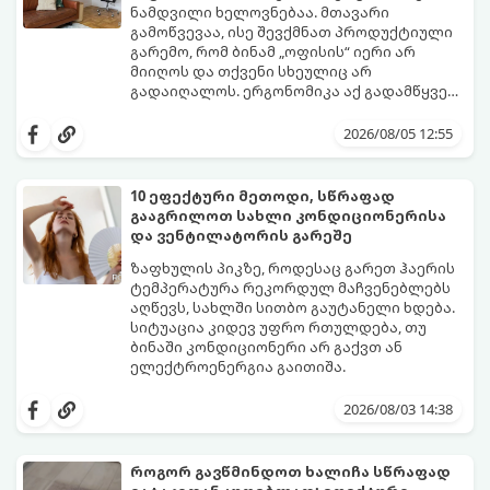
ნამდვილი ხელოვნებაა. მთავარი
გამოწვევაა, ისე შევქმნათ პროდუქტიული
გარემო, რომ ბინამ „ოფისის“ იერი არ
მიიღოს და თქვენი სხეულიც არ
გადაიღალოს. ერგონომიკა აქ გადამწყვეტ
როლს თამაშობს.
აი, როგორ მოაწყოთ იდეალური სამუშაო
კუთხე მცირე ფართში:
2026/08/05 12:55
10 ეფექტური მეთოდი, სწრაფად
გააგრილოთ სახლი კონდიციონერისა
და ვენტილატორის გარეშე
ზაფხულის პიკზე, როდესაც გარეთ ჰაერის
ტემპერატურა რეკორდულ მაჩვენებლებს
აღწევს, სახლში სითბო გაუტანელი ხდება.
სიტუაცია კიდევ უფრო რთულდება, თუ
ბინაში კონდიციონერი არ გაქვთ ან
ელექტროენერგია გაითიშა.
საბედნიეროდ, არსებობს ფიზიკის მარტივი
კანონები და გამოცდილი ყოფითი ხრიკები,
2026/08/03 14:38
რომლებიც დაგეხმარებათ, საგრძნობლად
დაწიოთ ტემპერატურა სახლში და შექმნათ
სასიამოვნო სიგრილე სპეციალური
როგორ გავწმინდოთ ხალიჩა სწრაფად
ტექნიკის გარეშეც.