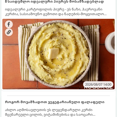
8 საიდუმლო იდეალური პიურეს მოსამზადებლად
იდეალური კარტოფილის პიურე - ეს ნაზი, ჰაეროვანი
კერძია, სასიამოვნო გემოთი და ნაღების-მოყვითალო
ფერით. მისი მომზადება ძალიან მარტივია, მაგრამ
არსებობს რამდენიმე საიდუმლო, რომლებიც უნდა
იცოდეთ, რომ პიურე იდეალურად გემრიელი გამოვიდეს.
2026/08/07 14:00
როგორ მოვამზადოთ ვეგეტარიანული ფალაფელი
ახლო აღმოსავლეთის ეს ლეგენდარული კერძი
მცენარეული ცილის, ვიტამინებისა და საოცარი