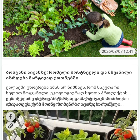
2026/08/07 12:41
ბოსტანი აივანზე: რომელი ბოსტნეული და მწვანილი
იზრდება მარტივად ქოთნებში
ქალაქში ცხოვრება იმას არ ნიშნავს, რომ საკუთარი
ხელით მოყვანილი, ეკოლოგიურად სუფთა პროდუქტის
გემოზე უარი თქვათ. პატარა აივანიც კი საკმარისია
ქოთნებში მცენარეების მოშენება მარტივი, სასიამოვნო
იმისათვის, რომ მოიწყოთ მინი-ბოსტანი, საიდანაც
და ესთეტიკური ჰობია. მთავარია იცოდეთ, რომელი
ყოველდღიურად ახალ, არომატულ მწვანილსა და
კულტურები ეგუებიან ქოთნის პირობებს ყველაზე კარგად
ბოსტნეულს მოკრეფთ.
და როგორ მოუაროთ მათ სწორად.