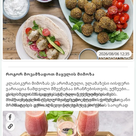
2026/08/06 12:35
როგორ მოვამზადოთ მაყვლის მიმოზა
კლასიკური მიმოზას ეს არომატული, ულამაზესი იისფერი
ვარიაცია ნამდვილი მშვენებაა ბრანჩებისთვის, უქმეების
დილისთვის ან სადღესასწაულო წვეულებებისთვის.
ეს სასმელი მზადდება სულ რაღაც 10 წუთში და მის
ახალი მაყვლის ტკბილ-მჟავე გემო, ლაიმის ციტრუსოვანი
მომზადებას მინიმალური ინგრედიენტები სჭირდება.
არომატი და ცქრიალა ღვინის ბუშტუკები ქმნის საოცრად
მომზადების დრო: 10 წუთი ულუფა: 4–6 პორცია
დახვეწილ და მაგრილებელ კოქტეილს.