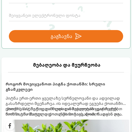
გაგზავნა
მებაღეობა და მეურნეობა
როგორ მოვიყვანოთ პიტნა ქოთანში: სრული
გზამკვლევი
პიტნა ერთ-ერთი ყველაზე სურნელოვანი და ადვილად
გასაზრდელი მცენარეა. ის იდეალურად ეგუება ქოთანში
ცხოვრებას, მეტიც, გამოცდილი მებაღეები გვირჩევენ,
ქოთნის პიტნა მთელი წლის განმავლობაში გაგახარებთ
რომ პიტნა მხოლოდ ქოთანში მოვიყვანოთ, რადგან ღია
ნორჩი, არომატული ფოთლებით ჩაის, ლიმონათისა თუ
გრუნტში (ბაღში) დარგვისას ის ფესვებით ძალიან
კერძებისთვის.
სწრაფად ვრცელდება და სხვა მცენარეებს ავიწროებს.