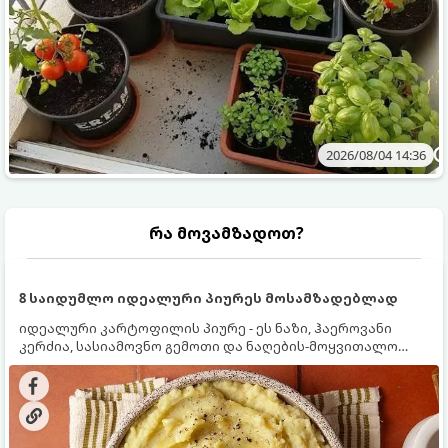
2026/08/04 14:36
რა მოვამზადოთ?
8 საიდუმლო იდეალური პიურეს მოსამზადებლად
იდეალური კარტოფილის პიურე - ეს ნაზი, ჰაეროვანი
კერძია, სასიამოვნო გემოთი და ნაღების-მოყვითალო
ფერით. მისი მომზადება ძალიან მარტივია, მაგრამ
არსებობს რამდენიმე საიდუმლო, რომლებიც უნდა
იცოდეთ, რომ პიურე იდეალურად გემრიელი გამოვიდეს.