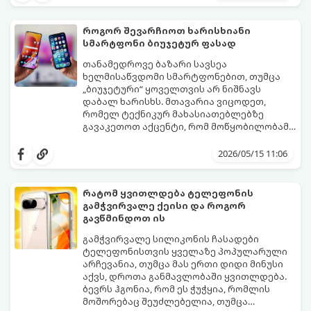
მართვის პულტის პარამეტრების
შეინარჩუნოთ სასურველი სიგრილე და
უცოდინარობაა.
ამავდროულად საგრძნობლად დაზოგოთ
ბიუჯეტი.
როგორ შევარჩიოთ ხარისხიანი
გთავაზობთ ეკონომიური მუშაობის
სმარტფონი ბიუჯეტურ ფასად
მთავარ ხრიკებს:
თანამედროვე ბაზარი სავსეა
ხელმისაწვდომი სმარტფონებით, თუმცა
„ბიუჯეტური“ ყოველთვის არ ნიშნავს
დაბალ ხარისხს. მთავარია ვიცოდეთ,
რომელ ტექნიკურ მახასიათებლებზე
გავაკეთოთ აქცენტი, რომ მოწყობილობამ
რამდენიმე წელი გამართულად იმუშაოს.
მიჰყევით ამ გზამკვლევს ოპტიმალური
არჩევანის გასაკეთებლად:
2026/05/15 11:06
რატომ ყვითლდება ტელეფონის
გამჭვირვალე ქეისი და როგორ
გავწმინდოთ ის
გამჭვირვალე სილიკონის ჩასადები
ტელეფონისთვის ყველაზე პოპულარული
არჩევანია, თუმცა მას ერთი დიდი მინუსი
აქვს, დროთა განმავლობაში ყვითლდება.
ბევრს ჰგონია, რომ ეს ჭუჭყია, რომლის
მოშორებაც შეუძლებელია, თუმცა