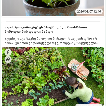
2026/08/07 12:46
აგვისტო აგარაკზე: ეს 5 საქმე უნდა მოასწროთ
შემოდგომის დადგომამდე
აგვისტო აგარაკზე მხოლოდ მოსავლის აღების დრო არ
არის - ეს არის გადამწყვეტი თვე, როდესაც საფუძველი
ეყრება მომავალი წლის მოსავალს და ბაღი მზადდება
შემოდგომა-ზამთრის სეზონისთვის. იმისათვის, რომ
ნიადაგმა ენერგია აღიდგინოს, ხოლო მცენარეებმა
ზამთარს გაუძლონ, აგვისტოს ბოლომდე 5
მნიშვნელოვანი საქმის გაკეთება უნდა მოასწროთ: