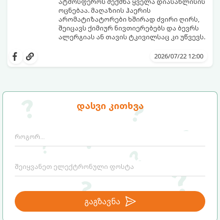
ატმოსფეროს შექმნა ყველა დიასახლისის
ოცნებაა. მაღაზიის ჰაერის
არომატიზატორები ხშირად ძვირი ღირს,
შეიცავს ქიმიურ ნივთიერებებს და ბევრს
ალერგიას ან თავის ტკივილსაც კი უწვევს.
სინამდვილეში, ნამდვილი „ალპური
სიგრილისა“ და სიახლის ეფექტის მიღწევა
2026/07/22 12:00
სრულიად ბუნებრივი, უსაფრთხო და
ბიუჯეტური გზით არის შესაძლებელი.
ამისათვის სულ რაღაც 2 უბრალო
ინგრედიენტი დაგჭირდებათ, რომლებიც
სავარაუდოდ უკვე გაქვთ სამზარეულოში!
დასვი კითხვა
გაგზავნა