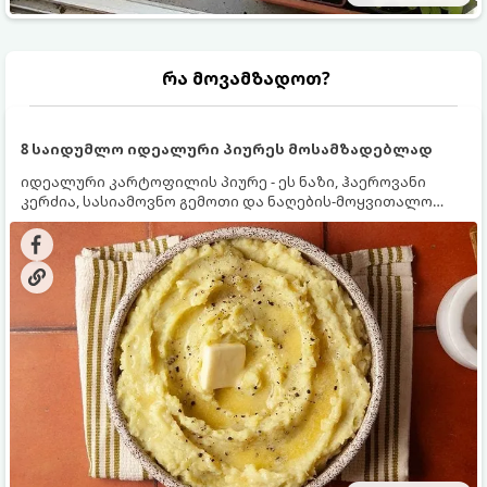
რა მოვამზადოთ?
8 საიდუმლო იდეალური პიურეს მოსამზადებლად
იდეალური კარტოფილის პიურე - ეს ნაზი, ჰაეროვანი
კერძია, სასიამოვნო გემოთი და ნაღების-მოყვითალო
ფერით. მისი მომზადება ძალიან მარტივია, მაგრამ
არსებობს რამდენიმე საიდუმლო, რომლებიც უნდა
იცოდეთ, რომ პიურე იდეალურად გემრიელი გამოვიდეს.