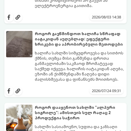
ბინაში კონდიციონერი არ გაქვთ ან
ელექტროენერგია გაითიშა.
საბედნიეროდ, არსებობს ფიზიკის მარტივი
კანონები და გამოცდილი ყოფითი ხრიკები,
2026/08/03 14:38
რომლებიც დაგეხმარებათ, საგრძნობლად
დაწიოთ ტემპერატურა სახლში და შექმნათ
სასიამოვნო სიგრილე სპეციალური
როგორ გავწმინდოთ ხალიჩა სწრაფად
ტექნიკის გარეშეც.
იატაკიდან აუღებლად: ეფექტური
გთავაზობთ 10 საუკეთესო და
ხრიკები და აპრობირებული მეთოდები
ხელმისაწვდომ მეთოდს:
ხალიჩა სახლში სიმყუდროვესა და სითბოს
ქმნის, თუმცა მისი გაწმენდა დროთა
განმავლობაში საკმაოდ შრომატევად
საქმედ იქცევა. ხალიჩის იატაკიდან აღება,
ეზოში ან ქიმწმენდაში წაღება დიდი
ძალისხმევასა და ფინანსებს მოითხოვს.
სინამდვილეში, არსებობს რამდენიმე
ეფექტური, ბიუჯეტური და აპრობირებული
2026/07/24 09:31
მეთოდი, რომელთა დახმარებითაც
შეძლებთ ხალიჩის ადგილზევე გაწმენდას,
ლაქების ამოყვანასა და პირვანდელი
როგორ დააყენოთ სახლში "ალპური
სიახლის დაბრუნებას.
სიგრილე": ამისთვის სულ რაღაც 2
პროდუქტია საჭირო
სახლში სასიამოვნო, სუფთა და ჯანსაღი