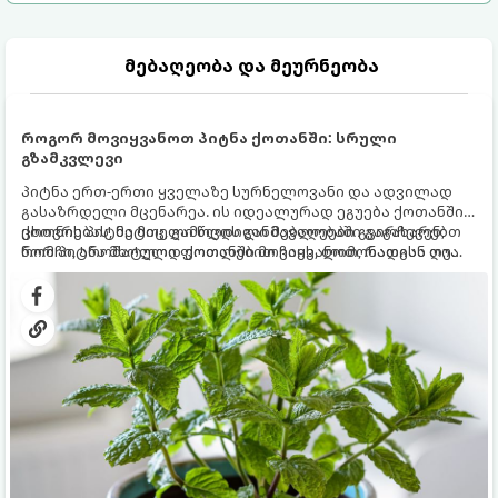
მებაღეობა და მეურნეობა
როგორ მოვიყვანოთ პიტნა ქოთანში: სრული
გზამკვლევი
პიტნა ერთ-ერთი ყველაზე სურნელოვანი და ადვილად
გასაზრდელი მცენარეა. ის იდეალურად ეგუება ქოთანში
ცხოვრებას, მეტიც, გამოცდილი მებაღეები გვირჩევენ,
ქოთნის პიტნა მთელი წლის განმავლობაში გაგახარებთ
რომ პიტნა მხოლოდ ქოთანში მოვიყვანოთ, რადგან ღია
ნორჩი, არომატული ფოთლებით ჩაის, ლიმონათისა თუ
გრუნტში (ბაღში) დარგვისას ის ფესვებით ძალიან
კერძებისთვის.
სწრაფად ვრცელდება და სხვა მცენარეებს ავიწროებს.