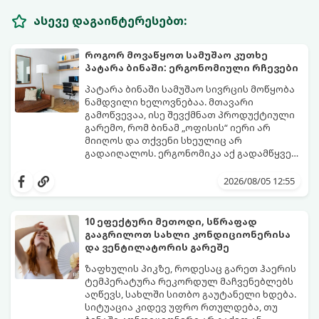
ასევე დაგაინტერესებთ:
როგორ მოვაწყოთ სამუშაო კუთხე
პატარა ბინაში: ერგონომიული რჩევები
პატარა ბინაში სამუშაო სივრცის მოწყობა
ნამდვილი ხელოვნებაა. მთავარი
გამოწვევაა, ისე შევქმნათ პროდუქტიული
გარემო, რომ ბინამ „ოფისის“ იერი არ
მიიღოს და თქვენი სხეულიც არ
გადაიღალოს. ერგონომიკა აქ გადამწყვეტ
როლს თამაშობს.
აი, როგორ მოაწყოთ იდეალური სამუშაო
კუთხე მცირე ფართში:
2026/08/05 12:55
10 ეფექტური მეთოდი, სწრაფად
გააგრილოთ სახლი კონდიციონერისა
და ვენტილატორის გარეშე
ზაფხულის პიკზე, როდესაც გარეთ ჰაერის
ტემპერატურა რეკორდულ მაჩვენებლებს
აღწევს, სახლში სითბო გაუტანელი ხდება.
სიტუაცია კიდევ უფრო რთულდება, თუ