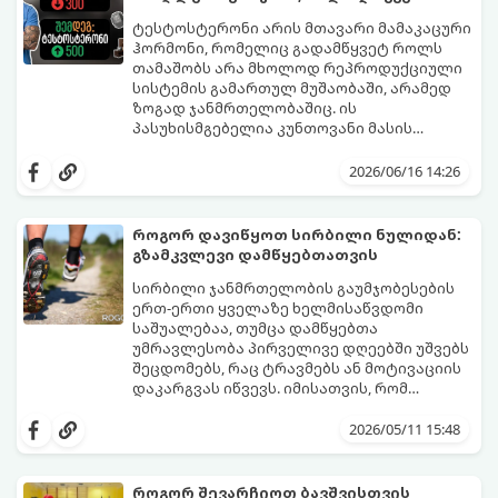
ტესტოსტერონი არის მთავარი მამაკაცური
ჰორმონი, რომელიც გადამწყვეტ როლს
თამაშობს არა მხოლოდ რეპროდუქციული
სისტემის გამართულ მუშაობაში, არამედ
ზოგად ჯანმრთელობაშიც. ის
პასუხისმგებელია კუნთოვანი მასის
ზრდაზე, ძვლების სიმტკიცეზე, ენერგიის
30 წლის ასაკის შემდეგ მამაკაცის
დონეზე, გუნება-განწყობაზე,
ორგანიზმში ტესტოსტერონის დონე
2026/06/16 14:26
მეტაბოლიზმსა და ლიბიდოზე (სექსუალურ
ბუნებრივად, ყოველწლიურად
ლტოლვაზე).
დაახლოებით 1%-ით იკლებს. თუმცა,
თანამედროვე სტრესული ცხოვრების წესი,
როგორ დავიწყოთ სირბილი ნულიდან:
არასწორი კვება და უმოძრაობა ამ პროცესს
გზამკვლევი დამწყებთათვის
კატასტროფულად აჩქარებს. დაბალი
სინთეტიკური ჰორმონალური თერაპიის
ტესტოსტერონი იწვევს მუდმივ
დაწყებამდე, რომელსაც ხშირად
სირბილი ჯანმრთელობის გაუმჯობესების
დაღლილობას, დეპრესიას, კუნთების
სერიოზული გვერდითი ეფექტები აქვს,
ერთ-ერთი ყველაზე ხელმისაწვდომი
განლევასა და ცხიმის დაგროვებას მუცლის
უმჯობესია ორგანიზმს ტესტოსტერონის
საშუალებაა, თუმცა დამწყებთა
არეში.
გამომუშავებაში ბუნებრივი, მეცნიერულად
უმრავლესობა პირველივე დღეებში უშვებს
დადასტურებული გზებით დაეხმაროთ.
შეცდომებს, რაც ტრავმებს ან მოტივაციის
წარმოგიდგენთ ტესტოსტერონის
დაკარგვას იწვევს. იმისათვის, რომ
ბუნებრივად ამაღლების 3 მთავარ
სირბილი თქვენი ცხოვრების სასიამოვნო
საყრდენს:
ნაწილად იქცეს, მიჰყევით ამ ინსტრუქციას:
2026/05/11 15:48
როგორ შევარჩიოთ ბავშვისთვის