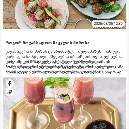
2026/08/06 12:35
როგორ მოვამზადოთ მაყვლის მიმოზა
კლასიკური მიმოზას ეს არომატული, ულამაზესი იისფერი
ვარიაცია ნამდვილი მშვენებაა ბრანჩებისთვის, უქმეების
დილისთვის ან სადღესასწაულო წვეულებებისთვის.
ეს სასმელი მზადდება სულ რაღაც 10 წუთში და მის
ახალი მაყვლის ტკბილ-მჟავე გემო, ლაიმის ციტრუსოვანი
მომზადებას მინიმალური ინგრედიენტები სჭირდება.
არომატი და ცქრიალა ღვინის ბუშტუკები ქმნის საოცრად
მომზადების დრო: 10 წუთი ულუფა: 4–6 პორცია
დახვეწილ და მაგრილებელ კოქტეილს.