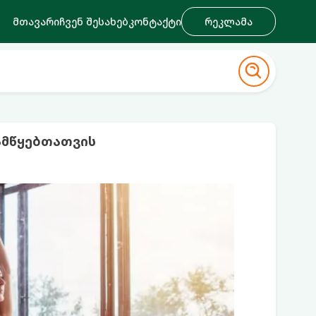
მთავარი
ჩვენ შესახებ
კონტაქტი
რეკლამა
ამწყებთათვის