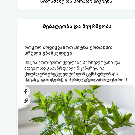
სილამაზე და პირადი ჰიგიენა
მებაღეობა და მეურნეობა
როგორ მოვიყვანოთ პიტნა ქოთანში:
სრული გზამკვლევი
პიტნა ერთ-ერთი ყველაზე სურნელოვანი და
ადვილად გასაზრდელი მცენარეა. ის
იდეალურად ეგუება ქოთანში ცხოვრებას,
ქოთნის პიტნა მთელი წლის განმავლობაში
მეტიც, გამოცდილი მებაღეები გვირჩევენ, რომ
გაგახარებთ ნორჩი, არომატული ფოთლებით
პიტნა მხოლოდ ქოთანში მოვიყვანოთ, რადგან
ჩაის, ლიმონათისა თუ კერძებისთვის.
ღია გრუნტში (ბაღში) დარგვისას ის ფესვებით
ძალიან სწრაფად ვრცელდება და სხვა
მცენარეებს ავიწროებს.