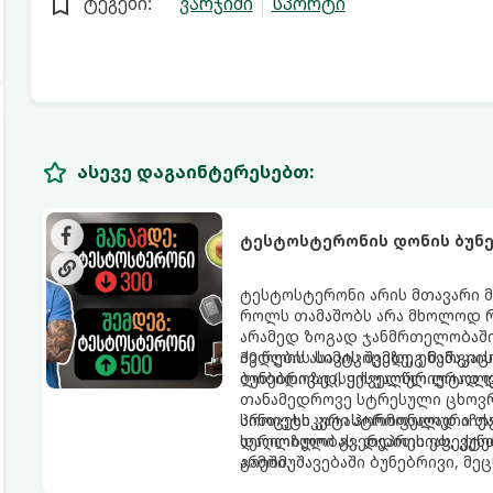
ტეგები:
ვარჯიში
სპორტი
ასევე დაგაინტერესებთ:
ტესტოსტერონის დონის ბუნებ
ტესტოსტერონი არის მთავარი მ
როლს თამაშობს არა მხოლოდ რ
არამედ ზოგად ჯანმრთელობაშიც
ძვლების სიმტკიცეზე, ენერგიის
30 წლის ასაკის შემდეგ მამაკ
ლიბიდოზე (სექსუალურ ლტოლვ
ბუნებრივად, ყოველწლიურად დ
თანამედროვე სტრესული ცხოვრე
პროცესს კატასტროფულად აჩქა
სინთეტიკური ჰორმონალური თე
დაღლილობას, დეპრესიას, კუნთ
სერიოზული გვერდითი ეფექტებ
არეში.
გამომუშავებაში ბუნებრივი, 
წარმოგიდგენთ ტესტოსტერონის