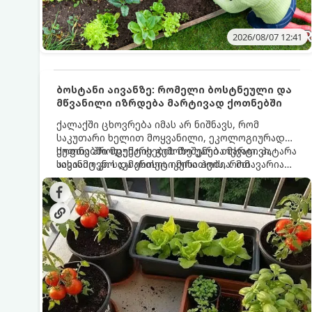
2026/08/07 12:41
ბოსტანი აივანზე: რომელი ბოსტნეული და
მწვანილი იზრდება მარტივად ქოთნებში
ქალაქში ცხოვრება იმას არ ნიშნავს, რომ
საკუთარი ხელით მოყვანილი, ეკოლოგიურად
სუფთა პროდუქტის გემოზე უარი თქვათ. პატარა
ქოთნებში მცენარეების მოშენება მარტივი,
აივანიც კი საკმარისია იმისათვის, რომ
სასიამოვნო და ესთეტიკური ჰობია. მთავარია
მოიწყოთ მინი-ბოსტანი, საიდანაც
იცოდეთ, რომელი კულტურები ეგუებიან
ყოველდღიურად ახალ, არომატულ მწვანილსა
ქოთნის პირობებს ყველაზე კარგად და როგორ
და ბოსტნეულს მოკრეფთ.
მოუაროთ მათ სწორად.