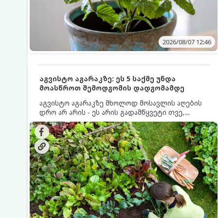
2026/08/07 12:46
აგვისტო აგარაკზე: ეს 5 საქმე უნდა
მოასწროთ შემოდგომის დადგომამდე
აგვისტო აგარაკზე მხოლოდ მოსავლის აღების
დრო არ არის - ეს არის გადამწყვეტი თვე,
როდესაც საფუძველი ეყრება მომავალი წლის
მოსავალს და ბაღი მზადდება შემოდგომა-
ზამთრის სეზონისთვის. იმისათვის, რომ
ნიადაგმა ენერგია აღიდგინოს, ხოლო
მცენარეებმა ზამთარს გაუძლონ, აგვისტოს
ბოლომდე 5 მნიშვნელოვანი საქმის გაკეთება
უნდა მოასწროთ: