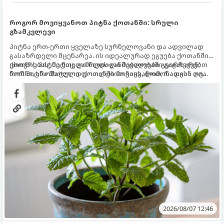
როგორ მოვიყვანოთ პიტნა ქოთანში: სრული
გზამკვლევი
პიტნა ერთ-ერთი ყველაზე სურნელოვანი და ადვილად
გასაზრდელი მცენარეა. ის იდეალურად ეგუება ქოთანში
ცხოვრებას, მეტიც, გამოცდილი მებაღეები გვირჩევენ,
ქოთნის პიტნა მთელი წლის განმავლობაში გაგახარებთ
რომ პიტნა მხოლოდ ქოთანში მოვიყვანოთ, რადგან ღია
ნორჩი, არომატული ფოთლებით ჩაის, ლიმონათისა თუ
გრუნტში (ბაღში) დარგვისას ის ფესვებით ძალიან
კერძებისთვის.
სწრაფად ვრცელდება და სხვა მცენარეებს ავიწროებს.
2026/08/07 12:46