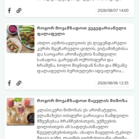
იდეალურად გემრიელი გამოვიდეს.
2026/08/07 14:00
როგორ მოვამზადოთ ვეგეტარიანული
ფალაფელი
ახლო აღმოსავლეთის ეს ლეგენდარული
კერძი მცენარეული ცილის, ვიტამინებისა
და საოცარი არომატების ნამდვილი
საბადოა. გარედან ოქროსფერი და
ხრაშუნა, ხოლო შიგნიდან ნაზი და მწვანე
ფალაფელის ბურთულები იდეალურია
პიტაში (არაბულ პურში) ჩასადებად,
ამ რეცეპტის მთავარი საიდუმლო იმაში
სალათებთან ერთად ან ტახინის (სესამის)
მდგომარეობს, რომ გამოიყენება
2026/08/06 12:35
სოუსთან მირთმევისთვის.
გამომშრალი და ჩამბალი მუხუდო და არა
დაკონსერვებული, რათა ბურთულებმა
შეწვისას ფორმა იდეალურად შეინარჩუნოს
როგორ მოვამზადოთ მაყვლის მიმოზა
და არ დაიშალოს.
მომზადების დრო: 20 წუთი (დამატებით
კლასიკური მიმოზას ეს არომატული,
მუხუდოს ჩალბობის დრო: 12-24 საათი)
ულამაზესი იისფერი ვარიაცია ნამდვილი
შეწვის დრო: 10–15 წუთი ულუფა: 20–24 ცალი
მშვენებაა ბრანჩებისთვის, უქმეების
ბურთულა (4–6 პორცია)
დილისთვის ან სადღესასწაულო
წვეულებებისთვის. ახალი მაყვლის ტკბილ-
მჟავე გემო, ლაიმის ციტრუსოვანი არომატი