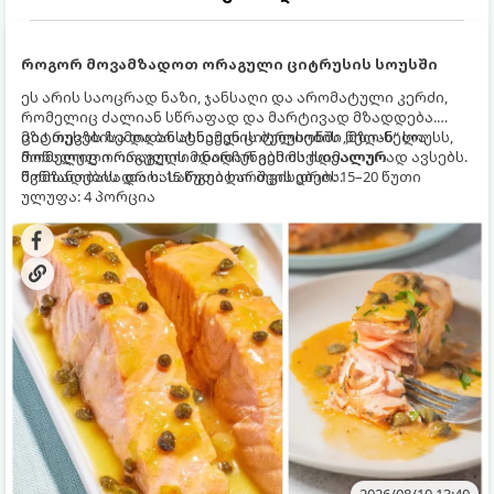
როგორ მოვამზადოთ ორაგული ციტრუსის სოუსში
ეს არის საოცრად ნაზი, ჯანსაღი და არომატული კერძი,
რომელიც ძალიან სწრაფად და მარტივად მზადდება.
ციტრუსებისა და ბოსტნეულის ბულიონში ნელ-ნელა
მზა თევზს ზემოდან ასხამენ ციტრუსების „მზიან“ სოუსს,
მოწალული ორაგული ინარჩუნებს მაქსიმალურ
რომელიც ორაგულის მდიდარ გემოს იდეალურად ავსებს.
წვნიანობასა და სასარგებლო თვისებებს.
მომზადების დრო: 15 წუთი ხარშვის დრო: 15–20 წუთი
ულუფა: 4 პორცია