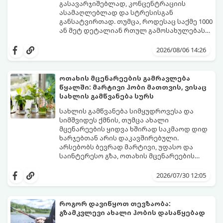
გასავარჯიშებლად, კონცენტრაციის
ასამაღლებლად და სტრესისგან
განსატვირთად. თუმცა, როდესაც საქმე 1000
ან მეტ დეტალიან რთულ გამოსახულებას
ეხება, პროცესი შესაძლოა ქაოსურ,
იმისათვის, რომ ფაზლის აწყობამ მხოლოდ
გაჭიმულ და ნერვებისმომშლელ პროცესად
სიამოვნება მოგიტანოთ, გთავაზობთ
2026/08/06 14:26
იქცეს, თუ სწორ ტაქტიკას არ გამოიყენებთ.
სივრცის ორგანიზებისა და ეფექტური
აწყობის ნაცად მეთოდებს.
ოთახის მცენარეების გამრავლება
წყალში: მარტივი ჰობი მათთვის, ვისაც
სახლის გამწვანება სურს
სახლის გამწვანება სიმყუდროვესა და
სიმშვიდეს ქმნის, თუმცა ახალი
მცენარეების ყიდვა ხშირად საკმაოდ დიდ
ხარჯებთან არის დაკავშირებული.
არსებობს ბევრად მარტივი, უფასო და
საინტერესო გზა, ოთახის მცენარეების
გამრავლება წყალში (ჰიდროპონიკური
ეს მეთოდი იდეალურია დამწყები
დაფესვიანება).
მებაღეებისთვისაც კი, რადგან პროცესი
2026/07/30 12:05
უმარტივესი, თვალსაჩინო და საიმედოა -
გამჭვირვალე ჭურჭელში თვალს ადევნებთ,
როგორ იზრდება ახალი ფესვები
როგორ დავიწყოთ თევზაობა:
ყოველდღიურად.
გზამკვლევი ახალი ჰობის დასაწყებად