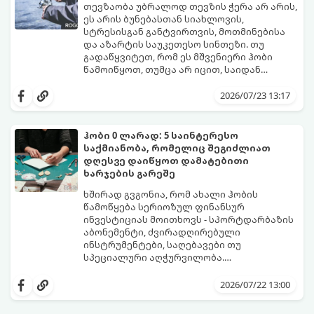
თევზაობა უბრალოდ თევზის ჭერა არ არის,
ეს არის ბუნებასთან სიახლოვის,
სტრესისგან განტვირთვის, მოთმინებისა
და აზარტის საუკეთესო სინთეზი. თუ
გადაწყვიტეთ, რომ ეს მშვენიერი ჰობი
წამოიწყოთ, თუმცა არ იცით, საიდან
დაიწყოთ და რა აღჭურვილობა შეიძინოთ,
ეს ამომწურავი გზამკვლევი სწორედ
2026/07/23 13:17
თქვენთვისაა.
ჰობი 0 ლარად: 5 საინტერესო
საქმიანობა, რომელიც შეგიძლიათ
დღესვე დაიწყოთ დამატებითი
ხარჯების გარეშე
ხშირად გვგონია, რომ ახალი ჰობის
წამოწყება სერიოზულ ფინანსურ
ინვესტიციას მოითხოვს - სპორტდარბაზის
აბონემენტი, ძვირადღირებული
ინსტრუმენტები, საღებავები თუ
სპეციალური აღჭურვილობა.
სინამდვილეში, უამრავი საინტერესო,
ყველაფერი, რაც გჭირდებათ, უკვე გაქვთ
შემოქმედებითი და სასარგებლო
ხელთ: ინტერნეტი, სმარტფონი, ფურცელი
2026/07/22 13:00
საქმიანობა არსებობს, რომლებსაც
და მონდომება!
ნულოვანი ბიუჯეტით, პირდაპირ სახლში,
გთავაზობთ 5 საინტერესო ჰობის,