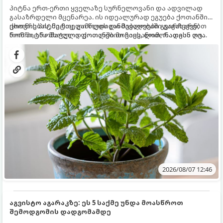
პიტნა ერთ-ერთი ყველაზე სურნელოვანი და ადვილად
გასაზრდელი მცენარეა. ის იდეალურად ეგუება ქოთანში
ცხოვრებას, მეტიც, გამოცდილი მებაღეები გვირჩევენ,
ქოთნის პიტნა მთელი წლის განმავლობაში გაგახარებთ
რომ პიტნა მხოლოდ ქოთანში მოვიყვანოთ, რადგან ღია
ნორჩი, არომატული ფოთლებით ჩაის, ლიმონათისა თუ
გრუნტში (ბაღში) დარგვისას ის ფესვებით ძალიან
კერძებისთვის.
სწრაფად ვრცელდება და სხვა მცენარეებს ავიწროებს.
2026/08/07 12:46
აგვისტო აგარაკზე: ეს 5 საქმე უნდა მოასწროთ
შემოდგომის დადგომამდე