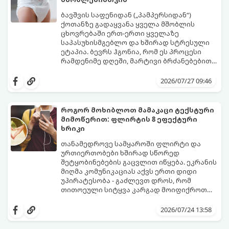
ბავშვის საფენიდან („პამპერსიდან“)
ქოთანზე გადაყვანა ყველა მშობლის
ცხოვრებაში ერთ-ერთი ყველაზე
საპასუხისმგებლო და ხშირად სტრესული
ეტაპია. ბევრს ჰგონია, რომ ეს პროცესი
რამდენიმე დღეში, მარტივი ბრძანებებით
წყდება, თუმცა სინამდვილეში ეს არის
გთავაზობთ დეტალურ გზამკვლევს, თუ
ფიზიოლოგიური და ფსიქოლოგიური
როგორ გახადოთ ეს პროცესი
2026/07/27 09:46
მომწიფების პროცესი, რომელიც
უმტკივნეულო როგორც ბავშვისთვის,
ინდივიდუალურ მიდგომასა და
ისე თქვენთვის.
მოთმინებას მოითხოვს.
როგორ მოხიბლოთ მამაკაცი ტექსტური
მიმოწერით: ფლირტის 8 ეფექტური
ხრიკი
თანამედროვე სამყაროში ფლირტი და
ურთიერთობები ხშირად სწორედ
შეტყობინებების გაცვლით იწყება. ეკრანის
მიღმა კომუნიკაციას აქვს ერთი დიდი
უპირატესობა - გაძლევთ დროს, რომ
თითოეული სიტყვა კარგად მოიფიქროთ
და საიდუმლოებით მოცული, მიმზიდველი
თუ გსურთ, რომ მან ტელეფონს თვალი ვერ
იმიჯი შექმნათ.
მოაცილოს და მოუთმენლად ელოდოს
2026/07/24 13:58
თქვენს ყოველ შეტყობინებას, გამოიყენეთ
ფსიქოლოგიაზე დაფუძნებული ეს 10 ოქროს