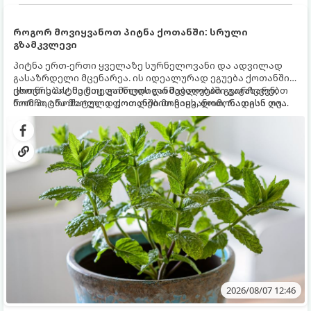
როგორ მოვიყვანოთ პიტნა ქოთანში: სრული
გზამკვლევი
პიტნა ერთ-ერთი ყველაზე სურნელოვანი და ადვილად
გასაზრდელი მცენარეა. ის იდეალურად ეგუება ქოთანში
ცხოვრებას, მეტიც, გამოცდილი მებაღეები გვირჩევენ,
ქოთნის პიტნა მთელი წლის განმავლობაში გაგახარებთ
რომ პიტნა მხოლოდ ქოთანში მოვიყვანოთ, რადგან ღია
ნორჩი, არომატული ფოთლებით ჩაის, ლიმონათისა თუ
გრუნტში (ბაღში) დარგვისას ის ფესვებით ძალიან
კერძებისთვის.
სწრაფად ვრცელდება და სხვა მცენარეებს ავიწროებს.
2026/08/07 12:46