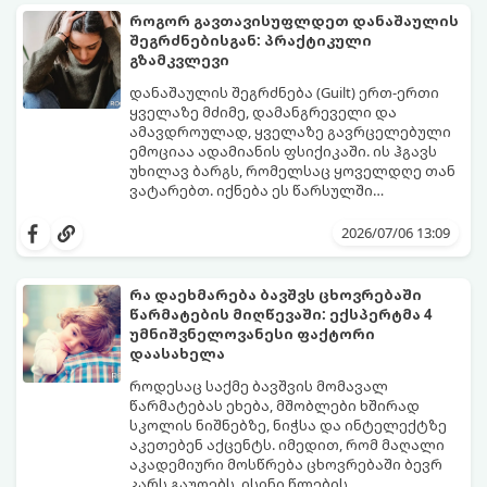
წესი:
როგორ გავთავისუფლდეთ დანაშაულის
შეგრძნებისგან: პრაქტიკული
გზამკვლევი
დანაშაულის შეგრძნება (Guilt) ერთ-ერთი
ყველაზე მძიმე, დამანგრეველი და
ამავდროულად, ყველაზე გავრცელებული
ემოციაა ადამიანის ფსიქიკაში. ის ჰგავს
უხილავ ბარგს, რომელსაც ყოველდღე თან
ვატარებთ. იქნება ეს წარსულში
დაშვებული შეცდომა, ვინმესთვის გულის
ფსიქოთერაპიაში მიიჩნევა, რომ
ტკენა, ოჯახის წევრებისთვის
დანაშაულის გრძნობას აქვს თავისი
2026/07/06 13:09
არასაკმარისი დროის დათმობა თუ
დადებითი, ევოლუციური ფუნქციაც ის
საკუთარი თავის მიმართ წაყენებული
გვკარნახობს, როდის დავარღვიეთ
გადაჭარბებული მოთხოვნები
საკუთარი თუ საზოგადოებრივი მორალური
რა დაეხმარება ბავშვს ცხოვრებაში
-დანაშაულის განცდა შიგნიდან ფიტავს
კოდექსი. თუმცა, როდესაც ეს ემოცია
წარმატების მიღწევაში: ექსპერტმა 4
ადამიანს და ართმევს მას აწმყოთი
ქრონიკულ ფორმას იღებს, ის ნევროზულ,
გთავაზობთ პრაქტიკულ, ფსიქოლოგიურ
უმნიშვნელოვანესი ფაქტორი
ტკბობის უნარს.
ტოქსიკურ სინდრომად იქცევა.
გზამკვლევს, თუ როგორ დაამუშაოთ
დაასახელა
წარსულის შეცდომები და
გათავისუფლდეთ ამ მძიმე ტვირთისგან:
როდესაც საქმე ბავშვის მომავალ
წარმატებას ეხება, მშობლები ხშირად
სკოლის ნიშნებზე, ნიჭსა და ინტელექტზე
აკეთებენ აქცენტს. იმედით, რომ მაღალი
აკადემიური მოსწრება ცხოვრებაში ბევრ
კარს გაუღებს, ისინი წლების