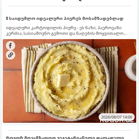
8 საიდუმლო იდეალური პიურეს მოსამზადებლად
იდეალური კარტოფილის პიურე - ეს ნაზი, ჰაეროვანი
კერძია, სასიამოვნო გემოთი და ნაღების-მოყვითალო
ფერით. მისი მომზადება ძალიან მარტივია, მაგრამ
არსებობს რამდენიმე საიდუმლო, რომლებიც უნდა
იცოდეთ, რომ პიურე იდეალურად გემრიელი გამოვიდეს.
2026/08/07 14:00
როგორ მოვამზადოთ ვეგეტარიანული ფალაფელი