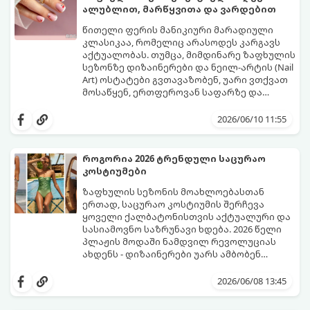
ალუბლით, მარწყვითა და ვარდებით
წითელი ფერის მანიკიური მარადიული
კლასიკაა, რომელიც არასოდეს კარგავს
აქტუალობას. თუმცა, მიმდინარე ზაფხულის
სეზონზე დიზაინერები და ნეილ-არტის (Nail
Art) ოსტატები გვთავაზობენ, უარი ვთქვათ
მოსაწყენ, ერთფეროვან საფარზე და
ფრჩხილებს ნამდვილი საზაფხულო,
წითელი ფერის სხვადასხვა ტონალობა -
წვნიანი და რომანტიკული განწყობა
კლასიკური ალისფერიდან დაწყებული,
2026/06/10 11:55
მივცეთ.
მუქი შინდისფერით დასრულებული
იდეალური ბაზაა ნათელი და თამამი
ექსპერიმენტებისთვის. გაიგეთ, რომელი
როგორია 2026 ტრენდული საცურაო
სამი მთავარი პრინტი იქნება ივნისის
კოსტიუმები
ყველაზე ცხელი ტრენდი ფრჩხილების
მოდაში:
ზაფხულის სეზონის მოახლოებასთან
ერთად, საცურაო კოსტიუმის შერჩევა
ყოველი ქალბატონისთვის აქტუალური და
სასიამოვნო საზრუნავი ხდება. 2026 წელი
პლაჟის მოდაში ნამდვილ რევოლუციას
ახდენს - დიზაინერები უარს ამბობენ
მოსაწყენ, სტანდარტულ ფორმებზე და
წლევანდელი ტენდენციები საშუალებას
აქცენტს აკეთებენ კომფორტის,
გაძლევთ იყოთ მაქსიმალურად თამამი,
2026/06/08 13:45
ფუტურიზმისა და რეტრო სტილის
გამოხატოთ თქვენი ინდივიდუალურობა და
იდეალურ სინთეზზე.
ამავდროულად თავი სრულიად