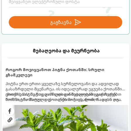
გაგზავნა
მებაღეობა და მეურნეობა
როგორ მოვიყვანოთ პიტნა ქოთანში: სრული
გზამკვლევი
პიტნა ერთ-ერთი ყველაზე სურნელოვანი და ადვილად
გასაზრდელი მცენარეა. ის იდეალურად ეგუება ქოთანში
ცხოვრებას, მეტიც, გამოცდილი მებაღეები გვირჩევენ,
ქოთნის პიტნა მთელი წლის განმავლობაში გაგახარებთ
რომ პიტნა მხოლოდ ქოთანში მოვიყვანოთ, რადგან ღია
ნორჩი, არომატული ფოთლებით ჩაის, ლიმონათისა თუ
გრუნტში (ბაღში) დარგვისას ის ფესვებით ძალიან
კერძებისთვის.
სწრაფად ვრცელდება და სხვა მცენარეებს ავიწროებს.