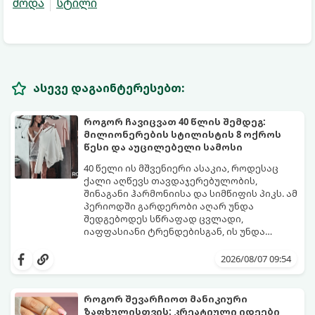
მოდა
სტილი
ასევე დაგაინტერესებთ:
როგორ ჩავიცვათ 40 წლის შემდეგ:
მილიონერების სტილისტის 8 ოქროს
წესი და აუცილებელი სამოსი
40 წელი ის მშვენიერი ასაკია, როდესაც
ქალი აღწევს თავდაჯერებულობის,
შინაგანი ჰარმონიისა და სიმწიფის პიკს. ამ
პერიოდში გარდერობი აღარ უნდა
შედგებოდეს სწრაფად ცვლადი,
იაფფასიანი ტრენდებისგან, ის უნდა
უსვამდეს ხაზს ელეგანტურობას, სტატუსსა
ცნობილმა ჰოლივუდელმა სტილისტმა,
და ინდივიდუალურობას.
რომელიც მილიონერებსა და
2026/08/07 09:54
ვარსკვლავებს ამშვენებს, დაასახელა ის
საბაზისო ნივთები და წესები, რომლებიც 40
წელს გადაცილებული თითოეული
როგორ შევარჩიოთ მანიკიური
ქალბატონის გარდერობში უნდა იყოს:
ზაფხულისთვის: კრეატიული იდეები