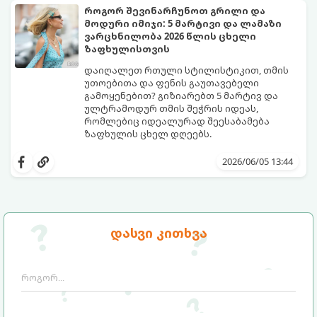
კომფორტულად იგრძნოთ. გაიგეთ,
როგორ შევინარჩუნოთ გრილი და
რომელი საცურაო კოსტიუმები იქნება 2026
მოდური იმიჯი: 5 მარტივი და ლამაზი
წლის ზაფხულის მთავარი ჰიტი:
ვარცხნილობა 2026 წლის ცხელი
ზაფხულისთვის
დაიღალეთ რთული სტილისტიკით, თმის
უთოებითა და ფენის გაუთავებელი
გამოყენებით? გიზიარებთ 5 მარტივ და
ულტრამოდურ თმის შეჭრის იდეას,
რომლებიც იდეალურად შეესაბამება
ზაფხულის ცხელ დღეებს.
როდესაც თერმომეტრის ხაზი 30 გრადუსს
სცდება, ხოლო ჰაერის ტენიანობა პიკს
2026/06/05 13:44
აღწევს, თმის რთული ვარცხნილობები
ნამდვილ წამებად იქცევა. ზაფხული არ
არის იმის დრო, რომ 45 წუთი დახარჯოთ
თმის დახვევაზე, ფენთან ბრძოლაში
ოფლით და მერე მთელი დღე შუბლზე
წარმოგიდგენთ 5 მოდურ იდეას, რომლებიც
დასვი კითხვა
მიწებებულ წინამოს ეჩხუბოთ.
ზაფხულში მაქსიმალურ კომფორტსა და
გრილ განწყობას შეგინარჩუნებთ: