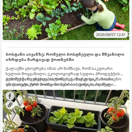
2026/08/07 12:41
ბოსტანი აივანზე: რომელი ბოსტნეული და მწვანილი
იზრდება მარტივად ქოთნებში
ქალაქში ცხოვრება იმას არ ნიშნავს, რომ საკუთარი
ხელით მოყვანილი, ეკოლოგიურად სუფთა პროდუქტის
გემოზე უარი თქვათ. პატარა აივანიც კი საკმარისია
ქოთნებში მცენარეების მოშენება მარტივი, სასიამოვნო
იმისათვის, რომ მოიწყოთ მინი-ბოსტანი, საიდანაც
და ესთეტიკური ჰობია. მთავარია იცოდეთ, რომელი
ყოველდღიურად ახალ, არომატულ მწვანილსა და
კულტურები ეგუებიან ქოთნის პირობებს ყველაზე კარგად
ბოსტნეულს მოკრეფთ.
და როგორ მოუაროთ მათ სწორად.