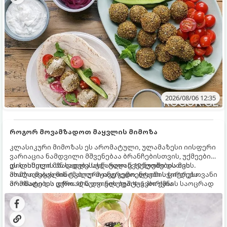
2026/08/06 12:35
როგორ მოვამზადოთ მაყვლის მიმოზა
კლასიკური მიმოზას ეს არომატული, ულამაზესი იისფერი
ვარიაცია ნამდვილი მშვენებაა ბრანჩებისთვის, უქმეების
დილისთვის ან სადღესასწაულო წვეულებებისთვის.
ეს სასმელი მზადდება სულ რაღაც 10 წუთში და მის
ახალი მაყვლის ტკბილ-მჟავე გემო, ლაიმის ციტრუსოვანი
მომზადებას მინიმალური ინგრედიენტები სჭირდება.
არომატი და ცქრიალა ღვინის ბუშტუკები ქმნის საოცრად
მომზადების დრო: 10 წუთი ულუფა: 4–6 პორცია
დახვეწილ და მაგრილებელ კოქტეილს.