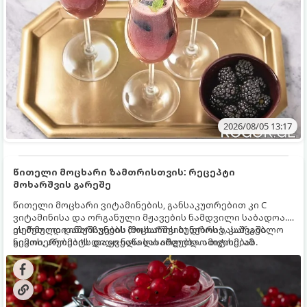
2026/08/05 13:17
წითელი მოცხარი ზამთრისთვის: რეცეპტი
მოხარშვის გარეშე
წითელი მოცხარი ვიტამინების, განსაკუთრებით კი C
ვიტამინისა და ორგანული მჟავების ნამდვილი საბადოა.
თერმული დამუშავების (მოხარშვის) დროს სასარგებლო
ეს მეთოდი ინარჩუნებს მოცხარის ბუნებრივ, კაშკაშა
ნივთიერებების დიდი ნაწილი იშლება. ამიტომ, ამ
გემოს, არომატს და ყველა სასარგებლო თვისებას.
კენკრის ზამთრისთვის შესანახად საუკეთესო გზა
„ცოცხალი ჯემის“ მომზადებაა - მოხარშვის გარეშე.