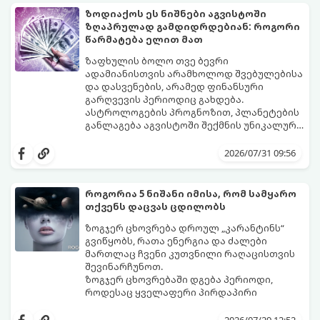
ზოდიაქოს ეს ნიშნები აგვისტოში
ზღაპრულად გამდიდრდებიან: როგორი
წარმატება ელით მათ
ზაფხულის ბოლო თვე ბევრი
ადამიანისთვის არამხოლოდ შვებულებისა
და დასვენების, არამედ ფინანსური
გარღვევის პერიოდიც გახდება.
ასტროლოგების პროგნოზით, პლანეტების
განლაგება აგვისტოში შექმნის უნიკალურ
ენერგეტიკულ ნაკადებს, რომლებიც
გაიგეთ, მოხვდით თუ არა იმ იღბლიანთა
ზოდიაქოს 4 ნიშანს ფინანსური წარმატების
შორის, ვისაც აგვისტოში ფინანსური
2026/07/31 09:56
მიღწევასა და შემოსავლების
იღბალი გაუღიმებს:
საგრძნობლად გაზრდაში დაეხმარება.
როგორია 5 ნიშანი იმისა, რომ სამყარო
თქვენს დაცვას ცდილობს
ზოგჯერ ცხოვრება დროულ „კარანტინს“
გვიწყობს, რათა ენერგია და ძალები
მართლაც ჩვენი კუთვნილი რაღაცისთვის
შევინარჩუნოთ.
ზოგჯერ ცხოვრებაში დგება პერიოდი,
როდესაც ყველაფერი პირდაპირი
მნიშვნელობით ხელიდან გვეცლება:
იშლება მნიშვნელოვანი გარიგებები,