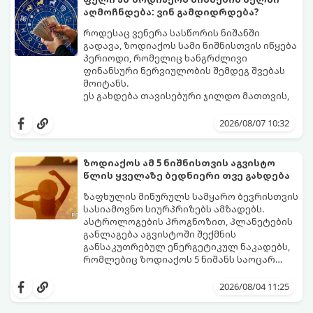
აღმოჩნდება: ვინ გამდიდრდება?
როდესაც ვენერა სასწორის ნიშანში
გადავა, ზოდიაქოს სამი ნიშნისთვის იწყება
პერიოდი, რომელიც ხანგრძლივი
ფინანსური ნერვიულობის შემდეგ შვებას
მოიტანს.
ეს გახდება თავისებური ჯილდო მათთვის,
ვინც დიდხანს შრომობდა, მოთმინებას
იჩენდა და სირთულეების მიუხედავად წინ
2026/08/07 10:32
სვლას განაგრძობდა. ბევრი მიეჩვია
სტაბილურობისთვის ბრძოლას,
სურვილების გადადებასა და ხარჯების
ზოდიაქოს ამ 5 ნიშნისთვის აგვისტო
მკაცრ კონტროლს. თუმცა, ახლა სიტუაცია
პრობლემები, რომლებიც უსასრულო
წლის ყველაზე ბედნიერი თვე გახდება
თანდათან შეიცვლება.
გეგონათ, უკან დაიხევს, ამასთან ერთად კი
გაჩნდება მეტი ნდობა მომავლის მიმართ.
ზაფხულის მიწურულს სამყარო ბევრისთვის
რთული პერიოდის შემდეგ ეს ნიშნები
სასიამოვნო სიურპრიზებს ამზადებს.
შეძლებენ ამოისუნთქონ და დაინახონ
ასტროლოგების პროგნოზით, პლანეტების
ახალი შესაძლებლობები.
განლაგება აგვისტოში შექმნის
განსაკუთრებულ ენერგეტიკულ ნაკადებს,
რომლებიც ზოდიაქოს 5 ნიშანს საოცარ
იღბალს, ჰარმონიასა და წარმატებას
მათთვის აგვისტო გარდამტეხი და წლის
მოუტანს.
ყველაზე ბედნიერი თვე აღმოჩნდება.
2026/08/04 11:25
გაიგეთ, მოხვდით თუ არა ამ იღბლიანთა
შორის: