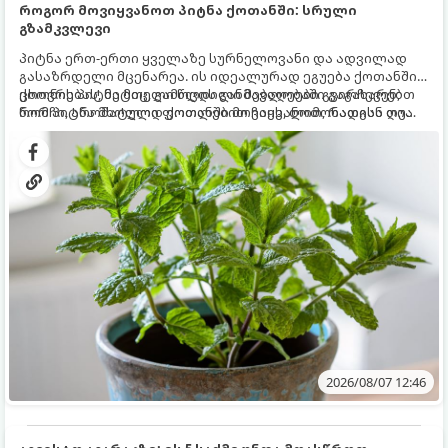
როგორ მოვიყვანოთ პიტნა ქოთანში: სრული
გზამკვლევი
პიტნა ერთ-ერთი ყველაზე სურნელოვანი და ადვილად
გასაზრდელი მცენარეა. ის იდეალურად ეგუება ქოთანში
ცხოვრებას, მეტიც, გამოცდილი მებაღეები გვირჩევენ,
ქოთნის პიტნა მთელი წლის განმავლობაში გაგახარებთ
რომ პიტნა მხოლოდ ქოთანში მოვიყვანოთ, რადგან ღია
ნორჩი, არომატული ფოთლებით ჩაის, ლიმონათისა თუ
გრუნტში (ბაღში) დარგვისას ის ფესვებით ძალიან
კერძებისთვის.
სწრაფად ვრცელდება და სხვა მცენარეებს ავიწროებს.
2026/08/07 12:46