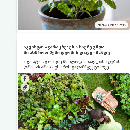
2026/08/07 12:46
აგვისტო აგარაკზე: ეს 5 საქმე უნდა
მოასწროთ შემოდგომის დადგომამდე
აგვისტო აგარაკზე მხოლოდ მოსავლის აღების
დრო არ არის - ეს არის გადამწყვეტი თვე,
როდესაც საფუძველი ეყრება მომავალი წლის
მოსავალს და ბაღი მზადდება შემოდგომა-
ზამთრის სეზონისთვის. იმისათვის, რომ
ნიადაგმა ენერგია აღიდგინოს, ხოლო
მცენარეებმა ზამთარს გაუძლონ, აგვისტოს
ბოლომდე 5 მნიშვნელოვანი საქმის გაკეთება
უნდა მოასწროთ: