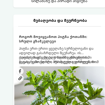
სილამაზე და პირადი ჰიგიენა
მებაღეობა და მეურნეობა
როგორ მოვიყვანოთ პიტნა ქოთანში:
სრული გზამკვლევი
პიტნა ერთ-ერთი ყველაზე სურნელოვანი და
ადვილად გასაზრდელი მცენარეა. ის
იდეალურად ეგუება ქოთანში ცხოვრებას,
ქოთნის პიტნა მთელი წლის განმავლობაში
მეტიც, გამოცდილი მებაღეები გვირჩევენ, რომ
გაგახარებთ ნორჩი, არომატული ფოთლებით
პიტნა მხოლოდ ქოთანში მოვიყვანოთ, რადგან
ჩაის, ლიმონათისა თუ კერძებისთვის.
ღია გრუნტში (ბაღში) დარგვისას ის ფესვებით
ძალიან სწრაფად ვრცელდება და სხვა
მცენარეებს ავიწროებს.