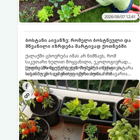
2026/08/07 12:41
ბოსტანი აივანზე: რომელი ბოსტნეული და
მწვანილი იზრდება მარტივად ქოთნებში
ქალაქში ცხოვრება იმას არ ნიშნავს, რომ
საკუთარი ხელით მოყვანილი, ეკოლოგიურად
სუფთა პროდუქტის გემოზე უარი თქვათ. პატარა
ქოთნებში მცენარეების მოშენება მარტივი,
აივანიც კი საკმარისია იმისათვის, რომ
სასიამოვნო და ესთეტიკური ჰობია. მთავარია
მოიწყოთ მინი-ბოსტანი, საიდანაც
იცოდეთ, რომელი კულტურები ეგუებიან
ყოველდღიურად ახალ, არომატულ მწვანილსა
ქოთნის პირობებს ყველაზე კარგად და როგორ
და ბოსტნეულს მოკრეფთ.
მოუაროთ მათ სწორად.