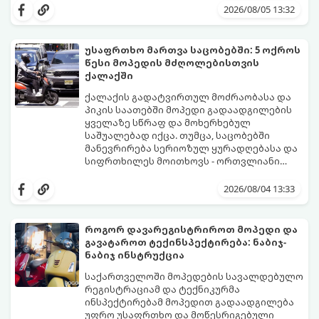
მიზეზები უმეტესად 4 ძირითად კვანძთან
2026/08/05 13:32
არის დაკავშირებული. განვიხილოთ,
როგორ იჩენს თავს ეს პრობლემები და
როგორ მოვაგვაროთ ისინი.
უსაფრთხო მართვა საცობებში: 5 ოქროს
წესი მოპედის მძღოლებისთვის
ქალაქში
ქალაქის გადატვირთულ მოძრაობასა და
პიკის საათებში მოპედი გადაადგილების
ყველაზე სწრაფ და მოხერხებულ
საშუალებად იქცა. თუმცა, საცობებში
მანევრირება სერიოზულ ყურადღებასა და
სიფრთხილეს მოითხოვს - ორთვლიანი
ტრანსპორტი ავტომობილებთან
იმისათვის, რომ ქალაქში გადაადგილება
შედარებით ბევრად მოწყვლადია.
იყოს მშვიდი, სწრაფი და უსაფრთხო,
2026/08/04 13:33
გთავაზობთ 5 ოქროს წესს, რომელიც
თითოეულმა მოპედის მძღოლმა უნდა
გაითვალისწინოს.
როგორ დავარეგისტრიროთ მოპედი და
გავატაროთ ტექინსპექტირება: ნაბიჯ-
ნაბიჯ ინსტრუქცია
საქართველოში მოპედების სავალდებულო
რეგისტრაციამ და ტექნიკურმა
ინსპექტირებამ მოპედით გადაადგილება
უფრო უსაფრთხო და მოწესრიგებული