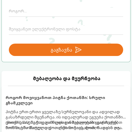
გაგზავნა
მებაღეობა და მეურნეობა
როგორ მოვიყვანოთ პიტნა ქოთანში: სრული
გზამკვლევი
პიტნა ერთ-ერთი ყველაზე სურნელოვანი და ადვილად
გასაზრდელი მცენარეა. ის იდეალურად ეგუება ქოთანში
ცხოვრებას, მეტიც, გამოცდილი მებაღეები გვირჩევენ,
ქოთნის პიტნა მთელი წლის განმავლობაში გაგახარებთ
რომ პიტნა მხოლოდ ქოთანში მოვიყვანოთ, რადგან ღია
ნორჩი, არომატული ფოთლებით ჩაის, ლიმონათისა თუ