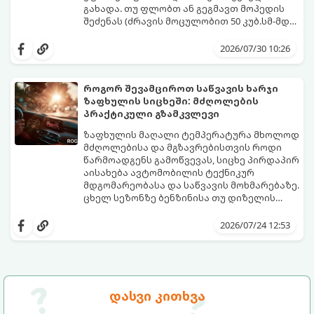
გახადა. თუ ფლობთ ან გეგმავთ მოპედის
შეძენას (ძრავის მოცულობით 50 კუბ.სმ-მდე
ან ელექტროძრავის სიმძლავრით 4 კვტ-
გთავაზობთ დეტალურ, ნაბიჯ-ნაბიჯ
მდე), აუცილებელია იცოდეთ, როგორ
ინსტრუქციას პროცედურების, საჭირო
2026/07/30 10:26
გაიაროთ რეგისტრაცია და პერიოდული
დოკუმენტაციისა და ხარჯების შესახებ.
ტექნიკური ინსპექტირება (პტი).
როგორ შევამციროთ საწვავის ხარჯი
ზაფხულის სიცხეში: მძღოლების
პრაქტიკული გზამკვლევი
ზაფხულის მაღალი ტემპერატურა მხოლოდ
მძღოლებისა და მგზავრებისთვის როდი
წარმოადგენს გამოწვევას, სიცხე პირდაპირ
აისახება ავტომობილის ტექნიკურ
მდგომარეობასა და საწვავის მოხმარებაზე.
ცხელ სეზონზე ბენზინისა თუ დიზელის
ხარჯი ხშირად საგრძნობლად იმატებს, რაც
სწორი ჩვევებისა და რამდენიმე
ავტომატურად ზრდის ყოველდღიურ
პრაქტიკული წესის ცოდნით
2026/07/24 12:53
დანახარჯებს.
შესაძლებელია საწვავის მოხმარება
ოპტიმალურ ნიშნულზე შევინარჩუნოთ.
დასვი კითხვა