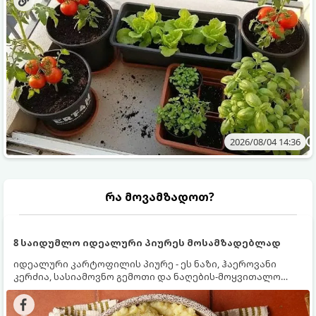
2026/08/04 14:36
რა მოვამზადოთ?
8 საიდუმლო იდეალური პიურეს მოსამზადებლად
იდეალური კარტოფილის პიურე - ეს ნაზი, ჰაეროვანი
კერძია, სასიამოვნო გემოთი და ნაღების-მოყვითალო
ფერით. მისი მომზადება ძალიან მარტივია, მაგრამ
არსებობს რამდენიმე საიდუმლო, რომლებიც უნდა
იცოდეთ, რომ პიურე იდეალურად გემრიელი გამოვიდეს.