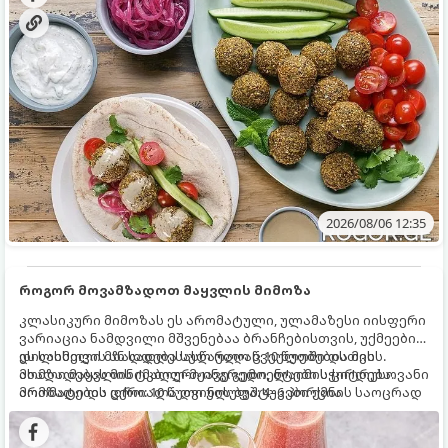
2026/08/06 12:35
როგორ მოვამზადოთ მაყვლის მიმოზა
კლასიკური მიმოზას ეს არომატული, ულამაზესი იისფერი
ვარიაცია ნამდვილი მშვენებაა ბრანჩებისთვის, უქმეების
დილისთვის ან სადღესასწაულო წვეულებებისთვის.
ეს სასმელი მზადდება სულ რაღაც 10 წუთში და მის
ახალი მაყვლის ტკბილ-მჟავე გემო, ლაიმის ციტრუსოვანი
მომზადებას მინიმალური ინგრედიენტები სჭირდება.
არომატი და ცქრიალა ღვინის ბუშტუკები ქმნის საოცრად
მომზადების დრო: 10 წუთი ულუფა: 4–6 პორცია
დახვეწილ და მაგრილებელ კოქტეილს.