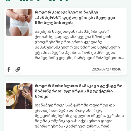
როგორ გადავაჩვიოთ ბავშვი
„პამპერსს“: დეტალური გზამკვლევი
მშობლებისთვის
ბავშვის საფენიდან („პამპერსიდან“)
ქოთანზე გადაყვანა ყველა მშობლის
ცხოვრებაში ერთ-ერთი ყველაზე
საპასუხისმგებლო და ხშირად სტრესული
ეტაპია. ბევრს ჰგონია, რომ ეს პროცესი
რამდენიმე დღეში, მარტივი ბრძანებებით
წყდება, თუმცა სინამდვილეში ეს არის
გთავაზობთ დეტალურ გზამკვლევს, თუ
ფიზიოლოგიური და ფსიქოლოგიური
როგორ გახადოთ ეს პროცესი
2026/07/27 09:46
მომწიფების პროცესი, რომელიც
უმტკივნეულო როგორც ბავშვისთვის,
ინდივიდუალურ მიდგომასა და
ისე თქვენთვის.
მოთმინებას მოითხოვს.
როგორ მოხიბლოთ მამაკაცი ტექსტური
მიმოწერით: ფლირტის 8 ეფექტური
ხრიკი
თანამედროვე სამყაროში ფლირტი და
ურთიერთობები ხშირად სწორედ
შეტყობინებების გაცვლით იწყება. ეკრანის
მიღმა კომუნიკაციას აქვს ერთი დიდი
უპირატესობა - გაძლევთ დროს, რომ