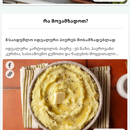
რა მოვამზადოთ?
8 საიდუმლო იდეალური პიურეს მოსამზადებლად
იდეალური კარტოფილის პიურე - ეს ნაზი, ჰაეროვანი
კერძია, სასიამოვნო გემოთი და ნაღების-მოყვითალო
ფერით. მისი მომზადება ძალიან მარტივია, მაგრამ
არსებობს რამდენიმე საიდუმლო, რომლებიც უნდა
იცოდეთ, რომ პიურე იდეალურად გემრიელი გამოვიდეს.