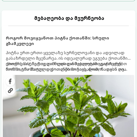
მებაღეობა და მეურნეობა
როგორ მოვიყვანოთ პიტნა ქოთანში: სრული
გზამკვლევი
პიტნა ერთ-ერთი ყველაზე სურნელოვანი და ადვილად
გასაზრდელი მცენარეა. ის იდეალურად ეგუება ქოთანში
ცხოვრებას, მეტიც, გამოცდილი მებაღეები გვირჩევენ,
ქოთნის პიტნა მთელი წლის განმავლობაში გაგახარებთ
რომ პიტნა მხოლოდ ქოთანში მოვიყვანოთ, რადგან ღია
ნორჩი, არომატული ფოთლებით ჩაის, ლიმონათისა თუ
გრუნტში (ბაღში) დარგვისას ის ფესვებით ძალიან
კერძებისთვის.
სწრაფად ვრცელდება და სხვა მცენარეებს ავიწროებს.