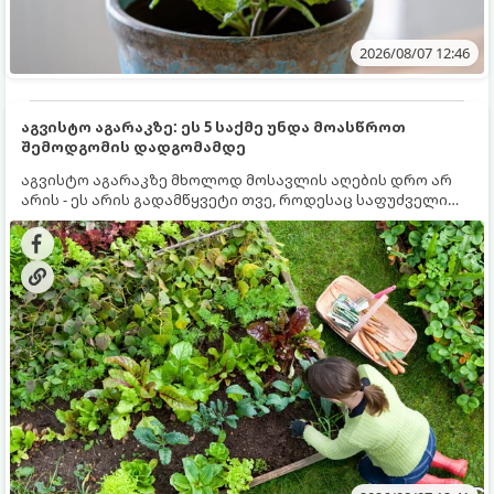
2026/08/07 12:46
აგვისტო აგარაკზე: ეს 5 საქმე უნდა მოასწროთ
შემოდგომის დადგომამდე
აგვისტო აგარაკზე მხოლოდ მოსავლის აღების დრო არ
არის - ეს არის გადამწყვეტი თვე, როდესაც საფუძველი
ეყრება მომავალი წლის მოსავალს და ბაღი მზადდება
შემოდგომა-ზამთრის სეზონისთვის. იმისათვის, რომ
ნიადაგმა ენერგია აღიდგინოს, ხოლო მცენარეებმა
ზამთარს გაუძლონ, აგვისტოს ბოლომდე 5
მნიშვნელოვანი საქმის გაკეთება უნდა მოასწროთ: