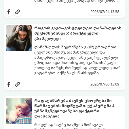
თითოეული სიტყვა კარგად მოიფიქროთ
და საიდუმლოებით მოცული, მიმზიდველი
თუ გსურთ, რომ მან ტელეფონს თვალი ვერ
იმიჯი შექმნათ.
მოაცილოს და მოუთმენლად ელოდოს
2026/07/24 13:58
თქვენს ყოველ შეტყობინებას, გამოიყენეთ
ფსიქოლოგიაზე დაფუძნებული ეს 10 ოქროს
წესი:
როგორ გავთავისუფლდეთ დანაშაულის
შეგრძნებისგან: პრაქტიკული
გზამკვლევი
დანაშაულის შეგრძნება (Guilt) ერთ-ერთი
ყველაზე მძიმე, დამანგრეველი და
ამავდროულად, ყველაზე გავრცელებული
ემოციაა ადამიანის ფსიქიკაში. ის ჰგავს
უხილავ ბარგს, რომელსაც ყოველდღე თან
ვატარებთ. იქნება ეს წარსულში
დაშვებული შეცდომა, ვინმესთვის გულის
ფსიქოთერაპიაში მიიჩნევა, რომ
ტკენა, ოჯახის წევრებისთვის
დანაშაულის გრძნობას აქვს თავისი
2026/07/06 13:09
არასაკმარისი დროის დათმობა თუ
დადებითი, ევოლუციური ფუნქციაც ის
საკუთარი თავის მიმართ წაყენებული
გვკარნახობს, როდის დავარღვიეთ
გადაჭარბებული მოთხოვნები
საკუთარი თუ საზოგადოებრივი მორალური
რა დაეხმარება ბავშვს ცხოვრებაში
-დანაშაულის განცდა შიგნიდან ფიტავს
კოდექსი. თუმცა, როდესაც ეს ემოცია
წარმატების მიღწევაში: ექსპერტმა 4
ადამიანს და ართმევს მას აწმყოთი
ქრონიკულ ფორმას იღებს, ის ნევროზულ,
გთავაზობთ პრაქტიკულ, ფსიქოლოგიურ
უმნიშვნელოვანესი ფაქტორი
ტკბობის უნარს.
ტოქსიკურ სინდრომად იქცევა.
გზამკვლევს, თუ როგორ დაამუშაოთ
დაასახელა
წარსულის შეცდომები და
გათავისუფლდეთ ამ მძიმე ტვირთისგან:
როდესაც საქმე ბავშვის მომავალ