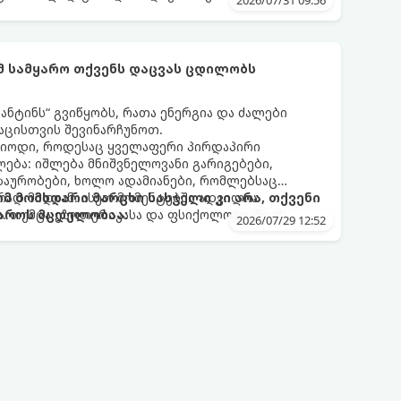
2026/07/31 09:56
ომ სამყარო თქვენს დაცვას ცდილობს
ნტინს“ გვიწყობს, რათა ენერგია და ძალები
აცისთვის შევინარჩუნოთ.
რიოდი, როდესაც ყველაფერი პირდაპირი
ბა: იშლება მნიშვნელოვანი გარიგებები,
ზაურობები, ხოლო ადამიანები, რომლებსაც
დ მიდიან. ასეთ მომენტებში ადვილია
რომ მომხდარი მარცხი სასჯელი კი არა, თქვენი
. თუმცა ეზოთერიკასა და ფსიქოლოგიაში ეს
აროს მცდელობაა:
2026/07/29 12:52
ანიხილება: როგორც სამყაროს (ან ჩვენი
ი მექანიზმების მუშაობა, რომელთაც რეალური,
ფრთხისგან შორს მივყავართ.