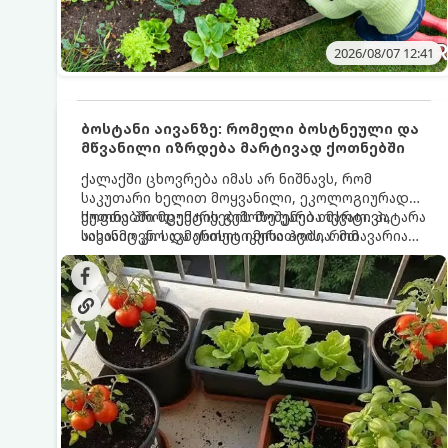
2026/08/07 12:41
ბოსტანი აივანზე: რომელი ბოსტნეული და
მწვანილი იზრდება მარტივად ქოთნებში
ქალაქში ცხოვრება იმას არ ნიშნავს, რომ
საკუთარი ხელით მოყვანილი, ეკოლოგიურად
სუფთა პროდუქტის გემოზე უარი თქვათ. პატარა
ქოთნებში მცენარეების მოშენება მარტივი,
აივანიც კი საკმარისია იმისათვის, რომ
სასიამოვნო და ესთეტიკური ჰობია. მთავარია
მოიწყოთ მინი-ბოსტანი, საიდანაც
იცოდეთ, რომელი კულტურები ეგუებიან
ყოველდღიურად ახალ, არომატულ მწვანილსა
ქოთნის პირობებს ყველაზე კარგად და როგორ
და ბოსტნეულს მოკრეფთ.
მოუაროთ მათ სწორად.