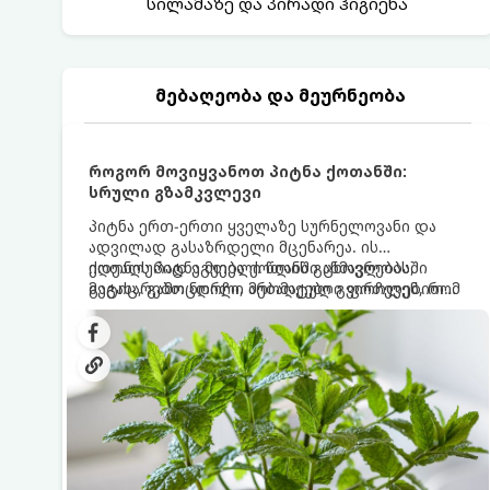
სილამაზე და პირადი ჰიგიენა
მებაღეობა და მეურნეობა
როგორ მოვიყვანოთ პიტნა ქოთანში:
სრული გზამკვლევი
პიტნა ერთ-ერთი ყველაზე სურნელოვანი და
ადვილად გასაზრდელი მცენარეა. ის
იდეალურად ეგუება ქოთანში ცხოვრებას,
ქოთნის პიტნა მთელი წლის განმავლობაში
მეტიც, გამოცდილი მებაღეები გვირჩევენ, რომ
გაგახარებთ ნორჩი, არომატული ფოთლებით
პიტნა მხოლოდ ქოთანში მოვიყვანოთ, რადგან
ჩაის, ლიმონათისა თუ კერძებისთვის.
ღია გრუნტში (ბაღში) დარგვისას ის ფესვებით
ძალიან სწრაფად ვრცელდება და სხვა
მცენარეებს ავიწროებს.