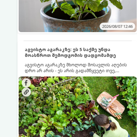
2026/08/07 12:46
აგვისტო აგარაკზე: ეს 5 საქმე უნდა
მოასწროთ შემოდგომის დადგომამდე
აგვისტო აგარაკზე მხოლოდ მოსავლის აღების
დრო არ არის - ეს არის გადამწყვეტი თვე,
როდესაც საფუძველი ეყრება მომავალი წლის
მოსავალს და ბაღი მზადდება შემოდგომა-
ზამთრის სეზონისთვის. იმისათვის, რომ
ნიადაგმა ენერგია აღიდგინოს, ხოლო
მცენარეებმა ზამთარს გაუძლონ, აგვისტოს
ბოლომდე 5 მნიშვნელოვანი საქმის გაკეთება
უნდა მოასწროთ: