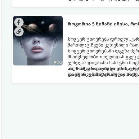
როგორია 5 ნიშანი იმისა, რ
ზოგჯერ ცხოვრება დროულ „კარა
მართლაც ჩვენი კუთვნილი რაღ
ზოგჯერ ცხოვრებაში დგება პე
მნიშვნელობით ხელიდან გვეცლე
უქმდება დიდხანს ნანატრი მოგ
ახლობლებად ვთვლიდით, უეცრა
აი, 5 აშკარა ნიშანი იმისა, 
სასოწარკვეთილებაში ჩავარდნა
დაცვისკენ მიმართული სამყ
ფენომენი ხშირად სხვანაირად გ
არაცნობიერის) ფარული დამცავ
მაგრამ ჯერ კიდევ უხილავი სა