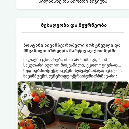
სილამაზე და პირადი ჰიგიენა
მებაღეობა და მეურნეობა
ბოსტანი აივანზე: რომელი ბოსტნეული და
მწვანილი იზრდება მარტივად ქოთნებში
ქალაქში ცხოვრება იმას არ ნიშნავს, რომ
საკუთარი ხელით მოყვანილი, ეკოლოგიურად
სუფთა პროდუქტის გემოზე უარი თქვათ. პატარა
ქოთნებში მცენარეების მოშენება მარტივი,
აივანიც კი საკმარისია იმისათვის, რომ
სასიამოვნო და ესთეტიკური ჰობია. მთავარია
მოიწყოთ მინი-ბოსტანი, საიდანაც
იცოდეთ, რომელი კულტურები ეგუებიან
ყოველდღიურად ახალ, არომატულ მწვანილსა
ქოთნის პირობებს ყველაზე კარგად და როგორ
და ბოსტნეულს მოკრეფთ.
მოუაროთ მათ სწორად.