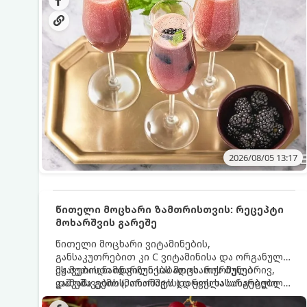
მაგრილებელ კოქტეილს.
2026/08/05 13:17
წითელი მოცხარი ზამთრისთვის: რეცეპტი
მოხარშვის გარეშე
წითელი მოცხარი ვიტამინების,
განსაკუთრებით კი C ვიტამინისა და ორგანული
მჟავების ნამდვილი საბადოა. თერმული
ეს მეთოდი ინარჩუნებს მოცხარის ბუნებრივ,
დამუშავების (მოხარშვის) დროს სასარგებლო
კაშკაშა გემოს, არომატს და ყველა სასარგებლო
ნივთიერებების დიდი ნაწილი იშლება. ამიტომ,
თვისებას.