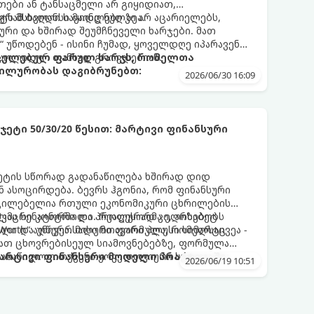
ები ან ტანსაცმელი არ გიყიდიათ,
გრამ ბალანსი მაინც ნულზეა.
ეტს მსხვილი საყიდლები კი არ აცარიელებს,
რი და ხშირად შეუმჩნეველი ხარჯები. მათ
 უწოდებენ - ისინი ჩუმად, ყოველდღე იპარავენ
 სოლიდურ თანხად გროვდებიან.
რცელებულ ფარულ ხარჯს, რომელთა
ილურობას დაგიბრუნებთ:
2026/06/30 16:09
ეტი 50/30/20 წესით: მარტივი ფინანსური
ჯეტის სწორად გადანაწილება ხშირად დიდ
 ასოცირდება. ბევრს ჰგონია, რომ ფინანსური
უცილებელია რთული ეკონომიკური ცხრილების
მკაცრი კონტროლი. რეალურად კი, არსებობს
ლმა სენატორმა და პროფესორმა ელიზაბეტ
ული და უნივერსალური ფორმულა, რომელსაც
 Worth“ აღწერა. მისი მთავარი პლუსი სიმარტივეა -
ვათ ცხოვრებისეულ სიამოვნებებზე, ფორმულა
აანაწილოთ თქვენი ყოველთვიური სუფთა
მარტივი ფინანსური მოდელი პრაქტიკაში:
2026/06/19 10:51
ადების გამოკლებით) სამ ძირითად კატეგორიაში.