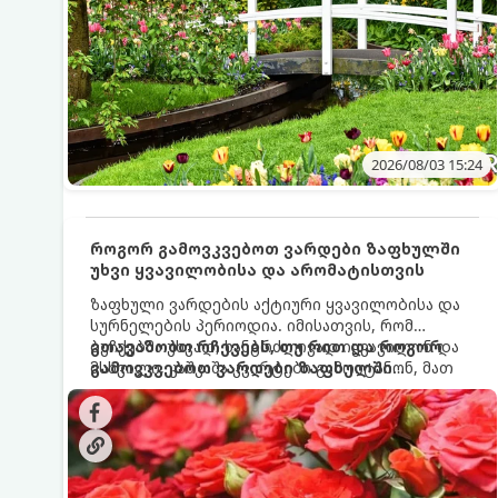
2026/08/03 15:24
როგორ გამოვკვებოთ ვარდები ზაფხულში
უხვი ყვავილობისა და არომატისთვის
ზაფხული ვარდების აქტიური ყვავილობისა და
სურნელების პერიოდია. იმისათვის, რომ
ბუჩქებმა უხვად, ხანგრძლივად იყვავილონ და
გთავაზობთ რჩევებს, თუ რით და როგორ
მსხვილი, კაშკაშა კვირტები გამოიტანონ, მათ
გამოვკვებოთ ვარდები ზაფხულში
რეგულარული და სწორი გამოკვება
საუკეთესო შედეგის მისაღწევად:
სჭირდებათ. ზაფხულის პერიოდში მცენარის
მოთხოვნილებები იცვლება, ამიტომ
მნიშვნელოვანია ვიცოდეთ, რომელი სასუქები
გამოიყენება ამ დროს.