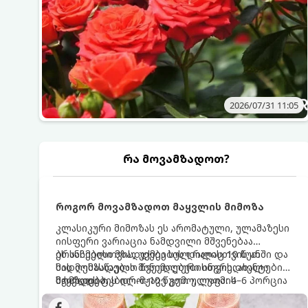
2026/07/31 11:05
რა მოვამზადოთ?
როგორ მოვამზადოთ მაყვლის მიმოზა
კლასიკური მიმოზას ეს არომატული, ულამაზესი
იისფერი ვარიაცია ნამდვილი მშვენებაა
ბრანჩებისთვის, უქმეების დილისთვის ან
ეს სასმელი მზადდება სულ რაღაც 10 წუთში და
სადღესასწაულო წვეულებებისთვის. ახალი
მის მომზადებას მინიმალური ინგრედიენტები
მაყვლის ტკბილ-მჟავე გემო, ლაიმის
სჭირდება.
მომზადების დრო: 10 წუთი ულუფა: 4–6 პორცია
ციტრუსოვანი არომატი და ცქრიალა ღვინის
ბუშტუკები ქმნის საოცრად დახვეწილ და