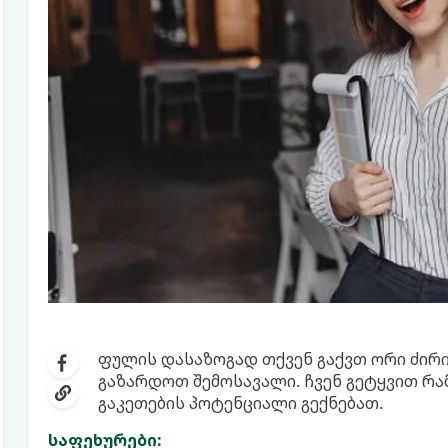
ფულის დასაზოგად თქვენ გაქვთ ორი ძირი
გაზარდოთ შემოსავალი. ჩვენ გეტყვით რა
გაკეთების პოტენციალი გექნებათ.
საფეხურები: