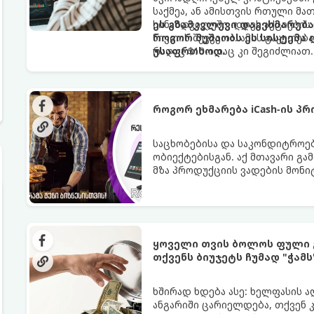
საქმეა, ან ამისთვის რთული მ
სინამდვილეში, დღეს აქციების 
ეს გზამკვლევი დაგეხმარება
ნივთის შეკვეთა. ამის გაკეთე
როგორ მუშაობს ეს სისტემა
რაღაც $10-ითაც კი შეგიძლიათ.
უსაფრთხოდ.
როგორ ეხმარება iCash-ის პ
საცხობებისა და საკონდიტროები
ობიექტებისგან. აქ მთავარი 
მზა პროდუქციის ვადების მონი
icash.ge
სპეციალურად ამ ნიში
აწვდის საცხობებსა და საკონდ
ყოველი ეტაპის ოპტიმიზაციაში
ყოველი თვის ბოლოს ფული 
თქვენს ბიუჯეტს ჩუმად "ჭამს
ხშირად ხდება ასე: ხელფასის ა
ანგარიში ცარიელდება, თქვენ 