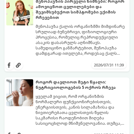
მენოპაუზის პირველი ნიშნები: როგორ
ამოვიცნოთ ცვლილებები და
შევიმსუბუქოთ სიმპტომები ექიმის
რჩევებით
მენოპაუზა ქალის ორგანიზმში მიმდინარე
სრულიად ბუნებრივი, ფიზიოლოგიური
პროცესია, რომელიც რეპროდუქციული
ასაკის დასასრულს აღნიშნავს.
სამედიცინო განმარტებით, მენოპაუზა
დამდგარად ითვლება, როდესაც ქალს
ზედიზედ 12 თვის განმავლობაში არ ჰქონია
თუმცა, ორგანიზმში ჰორმონალური
მენსტრუაცია.
ცვლილებები ამ მომენტამდე ბევრად ადრე
2026/07/31 11:39
იწყება - ამ გარდამავალ ეტაპს
პერიმენოპაუზა ეწოდება (რომელიც
საშუალოდ 40-დან 50 წლამდე ასაკში იწყება
როგორ დავლიოთ მეტი წყალი:
და შესაძლოა 4-დან 8 წლამდე
ნუტრიციოლოგების 5 ოქროს რჩევა
გაგრძელდეს).
იმისათვის, რომ ეს პერიოდი შფოთვის
გარეშე გაიაროთ, მნიშვნელოვანია
ყველამ ვიცით, რომ ორგანიზმის
იცოდეთ, რა სიგნალებს გზავნის ორგანიზმი
ნორმალური ფუნქციონირებისთვის,
და როგორ შეიმსუბუქოთ მდგომარეობა
ენერგიისთვის, კანის სილამაზისა და
მეან-გინეკოლოგებისა და
ნივთიერებათა ცვლისთვის წყლის
ნუტრიციოლოგების რეკომენდაციებით.
საკმარისი რაოდენობით მიღება
სასიცოცხლოდ მნიშვნელოვანია. თუმცა,
ყოველდღიური ფუსფუსის, საქმეებისა თუ
თუ ხშირად გავიწყდებათ წყლის
უბრალოდ ჩვევის არქონის გამო, დღის
დალევა ან მისი გემო მოსაწყენი