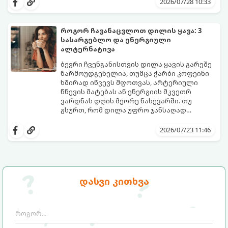
2026/07/28 10:33
განმავლობაში საჭირო ოდენობის წყლის
გეჩვენებათ, დიეტოლოგების ეს 5
დალევა ბევრისთვის ნამდვილ
მარტივი და ეფექტური რჩევა
გამოწვევად რჩება.
დაგეხმარებათ, წყლის სმა
როგორ ჩავანაცვლოთ დილის ყავა: 3
ყოველდღიურ, სასიამოვნო ჩვევად
სასარგებლო და ენერგიული
აქციოთ.
ალტერნატივა
ბევრი ჩვენგანისთვის დილა ყავის გარეშე
წარმოუდგენელია, თუმცა ჭარბი კოფეინი
ხშირად იწვევს შფოთვას, არტერიული
წნევის მატებას ან ენერგიის მკვეთრ
ვარდნას დღის მეორე ნახევარში. თუ
გსურთ, რომ დილა უფრო ჯანსაღად
დაიწყოთ და ენერგია დიდხანს
მიჰყევით ამ გზამკვლევს და აღმოაჩინეთ
შეინარჩუნოთ, ექსპერტები ყავის სამ
თქვენთვის სასურველი სასმელი:
2026/07/23 11:46
საუკეთესო ალტერნატივას გვთავაზობენ.
დასვი კითხვა