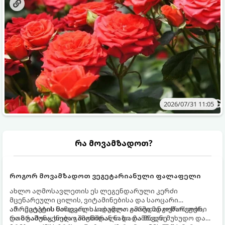
2026/07/31 11:05
რა მოვამზადოთ?
როგორ მოვამზადოთ ვეგეტარიანული ფალაფელი
ახლო აღმოსავლეთის ეს ლეგენდარული კერძი
მცენარეული ცილის, ვიტამინებისა და საოცარი
არომატების ნამდვილი საბადოა. გარედან ოქროსფერი
ამ რეცეპტის მთავარი საიდუმლო იმაში მდგომარეობს,
და ხრაშუნა, ხოლო შიგნიდან ნაზი და მწვანე
რომ გამოიყენება გამომშრალი და ჩამბალი მუხუდო და