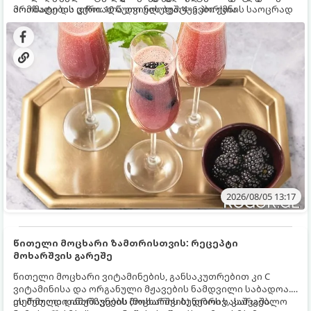
არომატი და ცქრიალა ღვინის ბუშტუკები ქმნის საოცრად
მომზადების დრო: 10 წუთი ულუფა: 4–6 პორცია
დახვეწილ და მაგრილებელ კოქტეილს.
2026/08/05 13:17
წითელი მოცხარი ზამთრისთვის: რეცეპტი
მოხარშვის გარეშე
წითელი მოცხარი ვიტამინების, განსაკუთრებით კი C
ვიტამინისა და ორგანული მჟავების ნამდვილი საბადოა.
თერმული დამუშავების (მოხარშვის) დროს სასარგებლო
ეს მეთოდი ინარჩუნებს მოცხარის ბუნებრივ, კაშკაშა