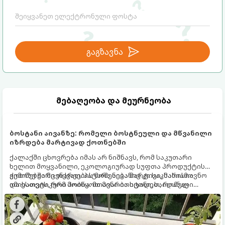
გაგზავნა
მებაღეობა და მეურნეობა
ბოსტანი აივანზე: რომელი ბოსტნეული და მწვანილი
იზრდება მარტივად ქოთნებში
ქალაქში ცხოვრება იმას არ ნიშნავს, რომ საკუთარი
ხელით მოყვანილი, ეკოლოგიურად სუფთა პროდუქტის
გემოზე უარი თქვათ. პატარა აივანიც კი საკმარისია
ქოთნებში მცენარეების მოშენება მარტივი, სასიამოვნო
იმისათვის, რომ მოიწყოთ მინი-ბოსტანი, საიდანაც
და ესთეტიკური ჰობია. მთავარია იცოდეთ, რომელი
ყოველდღიურად ახალ, არომატულ მწვანილსა და
კულტურები ეგუებიან ქოთნის პირობებს ყველაზე კარგად
ბოსტნეულს მოკრეფთ.
და როგორ მოუაროთ მათ სწორად.