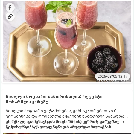
დახვეწილ და მაგრილებელ კოქტეილს.
2026/08/05 13:17
წითელი მოცხარი ზამთრისთვის: რეცეპტი
მოხარშვის გარეშე
წითელი მოცხარი ვიტამინების, განსაკუთრებით კი C
ვიტამინისა და ორგანული მჟავების ნამდვილი საბადოა.
თერმული დამუშავების (მოხარშვის) დროს სასარგებლო
ეს მეთოდი ინარჩუნებს მოცხარის ბუნებრივ, კაშკაშა
ნივთიერებების დიდი ნაწილი იშლება. ამიტომ, ამ
გემოს, არომატს და ყველა სასარგებლო თვისებას.
კენკრის ზამთრისთვის შესანახად საუკეთესო გზა