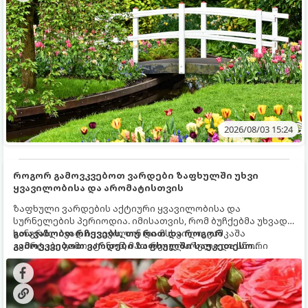
2026/08/03 15:24
როგორ გამოვკვებოთ ვარდები ზაფხულში უხვი
ყვავილობისა და არომატისთვის
ზაფხული ვარდების აქტიური ყვავილობისა და
სურნელების პერიოდია. იმისათვის, რომ ბუჩქებმა უხვად,
ხანგრძლივად იყვავილონ და მსხვილი, კაშკაშა
გთავაზობთ რჩევებს, თუ რით და როგორ
კვირტები გამოიტანონ, მათ რეგულარული და სწორი
გამოვკვებოთ ვარდები ზაფხულში საუკეთესო
გამოკვება სჭირდებათ. ზაფხულის პერიოდში მცენარის
შედეგის მისაღწევად:
მოთხოვნილებები იცვლება, ამიტომ მნიშვნელოვანია
ვიცოდეთ, რომელი სასუქები გამოიყენება ამ დროს.