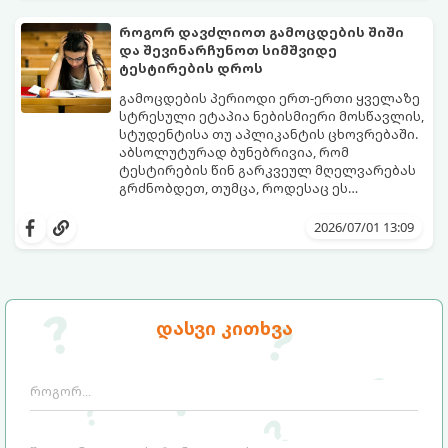
უპირატესობები თუ გამოწვევები აქვთ
მათ ყოველდღიურ ცხოვრებაში.
როგორ დავძლიოთ გამოცდების შიში
და შევინარჩუნოთ სიმშვიდე
ტესტირების დროს
გამოცდების პერიოდი ერთ-ერთი ყველაზე
სტრესული ეტაპია ნებისმიერი მოსწავლის,
სტუდენტისა თუ აპლიკანტის ცხოვრებაში.
აბსოლუტურად ბუნებრივია, რომ
ტესტირების წინ გარკვეულ მღელვარებას
გრძნობდეთ, თუმცა, როდესაც ეს
მღელვარება პანიკასა და ძლიერ შიშში
გამოცდების შიში (ტესტური შფოთვა)
გადადის, ის ბლოკავს ტვინის რესურსებს.
მხოლოდ ცოდნის ნაკლებობით არ არის
2026/07/01 13:09
ხშირად ხდება, რომ ნასწავლი მასალა
გამოწვეული. ეს არის ფსიქოლოგიური
გამოცდის ოთახში შესვლისთანავე
რეაქცია წარუმატებლობის შიშზე.
ადამიანს სრულიად ავიწყდება (ე.წ.
საბედნიეროდ, არსებობს კონკრეტული
„ბლექაუტის“ ეფექტი).
მეცნიერული ხრიკები, რომლებიც
დაგეხმარებათ ემოციების მართვასა და
გთავაზობთ ნაბიჯ-ნაბიჯ გზამკვლევს, თუ
დასვი კითხვა
ტესტირებისას მაქსიმალური
როგორ დაამარცხოთ საგამოცდო
კონცენტრაციის შენარჩუნებაში.
პანიკა: