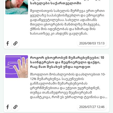
სახელები საქართველოში
შვილისთვის სახელის შერჩევა ერთ-ერთი
ყველაზე საპასუხისმგებლო და ემოციური
გადაწყვეტილებაა. სახელი ადამიანს
მთელი ცხოვრების მანძილზე მიჰყვება,
ქმნის მის იდენტობას და ხშირად მის
ხასიათზეც კი ახდენს გავლენას.
ბოლო წლებში საქართველოში ტენდენცია
საგრძნობლად შეიცვალა: ტრადიციულ და
2026/08/03 15:13
კლასიკურ სახელებთან ერთად, მშობლები
სულ უფრო ხშირად ირჩევენ მოკლე,
ჟღერად და თანამედროვე სახელებს.
როგორ ცხოვრობენ მემარცხენეები: 10
საინტერესო და მეცნიერული ფაქტი,
რაც მათ შესახებ უნდა იცოდეთ
მსოფლიო მოსახლეობის დაახლოებით 10-
12% მემარცხენეა. საუკუნეების
განმავლობაში მემარცხენეობას
ცრურწმენებითა და ეჭვით უყურებდნენ,
თუმცა თანამედროვე მეცნიერებამ
დაამტკიცა, რომ ეს უბრალოდ ტვინისა და
ნერვული სისტემის მუშაობის უნიკალური
გთავაზობთ 10 საინტერესო მეცნიერულ
თავისებურებაა.
ფაქტს იმის შესახებ, თუ როგორ მუშაობს
2026/07/27 12:46
მემარცხენეების ტვინი და რა