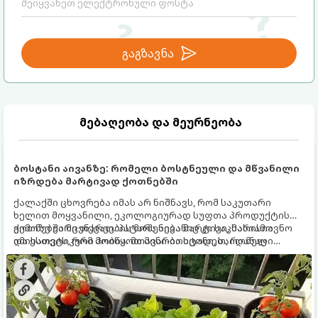
გაგზავნა
მებაღეობა და მეურნეობა
ბოსტანი აივანზე: რომელი ბოსტნეული და მწვანილი
იზრდება მარტივად ქოთნებში
ქალაქში ცხოვრება იმას არ ნიშნავს, რომ საკუთარი
ხელით მოყვანილი, ეკოლოგიურად სუფთა პროდუქტის
გემოზე უარი თქვათ. პატარა აივანიც კი საკმარისია
ქოთნებში მცენარეების მოშენება მარტივი, სასიამოვნო
იმისათვის, რომ მოიწყოთ მინი-ბოსტანი, საიდანაც
და ესთეტიკური ჰობია. მთავარია იცოდეთ, რომელი
ყოველდღიურად ახალ, არომატულ მწვანილსა და
კულტურები ეგუებიან ქოთნის პირობებს ყველაზე კარგად
ბოსტნეულს მოკრეფთ.
და როგორ მოუაროთ მათ სწორად.