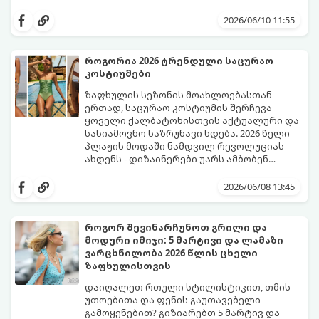
ფრჩხილებს ნამდვილი საზაფხულო,
წითელი ფერის სხვადასხვა ტონალობა -
წვნიანი და რომანტიკული განწყობა
კლასიკური ალისფერიდან დაწყებული,
2026/06/10 11:55
მივცეთ.
მუქი შინდისფერით დასრულებული
იდეალური ბაზაა ნათელი და თამამი
ექსპერიმენტებისთვის. გაიგეთ, რომელი
როგორია 2026 ტრენდული საცურაო
სამი მთავარი პრინტი იქნება ივნისის
კოსტიუმები
ყველაზე ცხელი ტრენდი ფრჩხილების
მოდაში:
ზაფხულის სეზონის მოახლოებასთან
ერთად, საცურაო კოსტიუმის შერჩევა
ყოველი ქალბატონისთვის აქტუალური და
სასიამოვნო საზრუნავი ხდება. 2026 წელი
პლაჟის მოდაში ნამდვილ რევოლუციას
ახდენს - დიზაინერები უარს ამბობენ
მოსაწყენ, სტანდარტულ ფორმებზე და
წლევანდელი ტენდენციები საშუალებას
აქცენტს აკეთებენ კომფორტის,
გაძლევთ იყოთ მაქსიმალურად თამამი,
2026/06/08 13:45
ფუტურიზმისა და რეტრო სტილის
გამოხატოთ თქვენი ინდივიდუალურობა და
იდეალურ სინთეზზე.
ამავდროულად თავი სრულიად
კომფორტულად იგრძნოთ. გაიგეთ,
როგორ შევინარჩუნოთ გრილი და
რომელი საცურაო კოსტიუმები იქნება 2026
მოდური იმიჯი: 5 მარტივი და ლამაზი
წლის ზაფხულის მთავარი ჰიტი:
ვარცხნილობა 2026 წლის ცხელი
ზაფხულისთვის
დაიღალეთ რთული სტილისტიკით, თმის
უთოებითა და ფენის გაუთავებელი
გამოყენებით? გიზიარებთ 5 მარტივ და