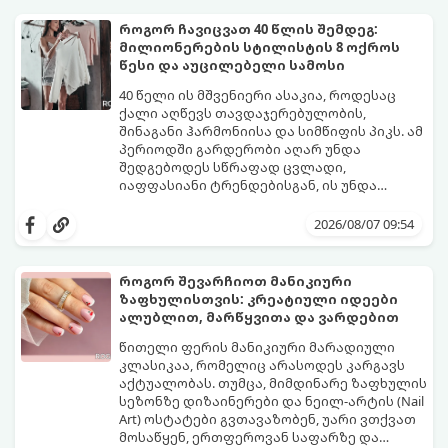
როგორ ჩავიცვათ 40 წლის შემდეგ:
მილიონერების სტილისტის 8 ოქროს
წესი და აუცილებელი სამოსი
40 წელი ის მშვენიერი ასაკია, როდესაც
ქალი აღწევს თავდაჯერებულობის,
შინაგანი ჰარმონიისა და სიმწიფის პიკს. ამ
პერიოდში გარდერობი აღარ უნდა
შედგებოდეს სწრაფად ცვლადი,
იაფფასიანი ტრენდებისგან, ის უნდა
უსვამდეს ხაზს ელეგანტურობას, სტატუსსა
ცნობილმა ჰოლივუდელმა სტილისტმა,
და ინდივიდუალურობას.
რომელიც მილიონერებსა და
2026/08/07 09:54
ვარსკვლავებს ამშვენებს, დაასახელა ის
საბაზისო ნივთები და წესები, რომლებიც 40
წელს გადაცილებული თითოეული
როგორ შევარჩიოთ მანიკიური
ქალბატონის გარდერობში უნდა იყოს:
ზაფხულისთვის: კრეატიული იდეები
ალუბლით, მარწყვითა და ვარდებით
წითელი ფერის მანიკიური მარადიული
კლასიკაა, რომელიც არასოდეს კარგავს
აქტუალობას. თუმცა, მიმდინარე ზაფხულის
სეზონზე დიზაინერები და ნეილ-არტის (Nail
Art) ოსტატები გვთავაზობენ, უარი ვთქვათ
მოსაწყენ, ერთფეროვან საფარზე და