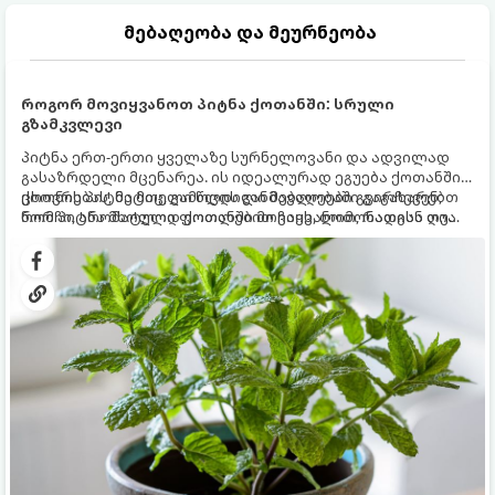
მებაღეობა და მეურნეობა
როგორ მოვიყვანოთ პიტნა ქოთანში: სრული
გზამკვლევი
პიტნა ერთ-ერთი ყველაზე სურნელოვანი და ადვილად
გასაზრდელი მცენარეა. ის იდეალურად ეგუება ქოთანში
ცხოვრებას, მეტიც, გამოცდილი მებაღეები გვირჩევენ,
ქოთნის პიტნა მთელი წლის განმავლობაში გაგახარებთ
რომ პიტნა მხოლოდ ქოთანში მოვიყვანოთ, რადგან ღია
ნორჩი, არომატული ფოთლებით ჩაის, ლიმონათისა თუ
გრუნტში (ბაღში) დარგვისას ის ფესვებით ძალიან
კერძებისთვის.
სწრაფად ვრცელდება და სხვა მცენარეებს ავიწროებს.