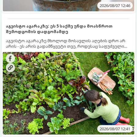
2026/08/07 12:46
აგვისტო აგარაკზე: ეს 5 საქმე უნდა მოასწროთ
შემოდგომის დადგომამდე
აგვისტო აგარაკზე მხოლოდ მოსავლის აღების დრო არ
არის - ეს არის გადამწყვეტი თვე, როდესაც საფუძველი
ეყრება მომავალი წლის მოსავალს და ბაღი მზადდება
შემოდგომა-ზამთრის სეზონისთვის. იმისათვის, რომ
ნიადაგმა ენერგია აღიდგინოს, ხოლო მცენარეებმა
ზამთარს გაუძლონ, აგვისტოს ბოლომდე 5
მნიშვნელოვანი საქმის გაკეთება უნდა მოასწროთ:
2026/08/07 12:41