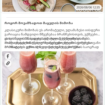
2026/08/06 12:35
როგორ მოვამზადოთ მაყვლის მიმოზა
კლასიკური მიმოზას ეს არომატული, ულამაზესი იისფერი
ვარიაცია ნამდვილი მშვენებაა ბრანჩებისთვის, უქმეების
დილისთვის ან სადღესასწაულო წვეულებებისთვის.
ეს სასმელი მზადდება სულ რაღაც 10 წუთში და მის
ახალი მაყვლის ტკბილ-მჟავე გემო, ლაიმის ციტრუსოვანი
მომზადებას მინიმალური ინგრედიენტები სჭირდება.
არომატი და ცქრიალა ღვინის ბუშტუკები ქმნის საოცრად
მომზადების დრო: 10 წუთი ულუფა: 4–6 პორცია
დახვეწილ და მაგრილებელ კოქტეილს.