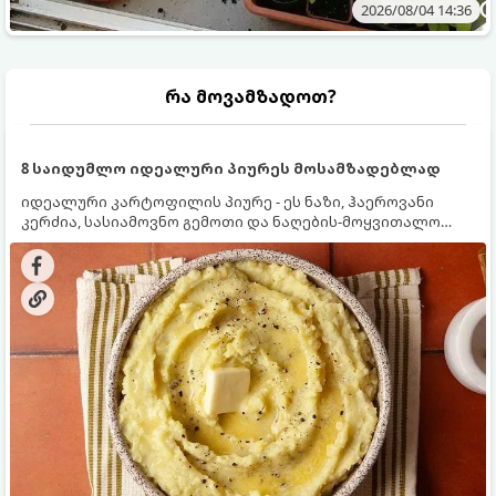
2026/08/04 14:36
რა მოვამზადოთ?
8 საიდუმლო იდეალური პიურეს მოსამზადებლად
იდეალური კარტოფილის პიურე - ეს ნაზი, ჰაეროვანი
კერძია, სასიამოვნო გემოთი და ნაღების-მოყვითალო
ფერით. მისი მომზადება ძალიან მარტივია, მაგრამ
არსებობს რამდენიმე საიდუმლო, რომლებიც უნდა
იცოდეთ, რომ პიურე იდეალურად გემრიელი გამოვიდეს.