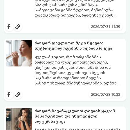
ასაკის დასასრულს აღნიშნავს.
სამედიცინო განმარტებით, მენოპაუზა
დამდგარად ითვლება, როდესაც ქალს
ზედიზედ 12 თვის განმავლობაში არ ჰქონია
თუმცა, ორგანიზმში ჰორმონალური
მენსტრუაცია.
ცვლილებები ამ მომენტამდე ბევრად ადრე
2026/07/31 11:39
იწყება - ამ გარდამავალ ეტაპს
პერიმენოპაუზა ეწოდება (რომელიც
საშუალოდ 40-დან 50 წლამდე ასაკში იწყება
როგორ დავლიოთ მეტი წყალი:
და შესაძლოა 4-დან 8 წლამდე
ნუტრიციოლოგების 5 ოქროს რჩევა
გაგრძელდეს).
იმისათვის, რომ ეს პერიოდი შფოთვის
გარეშე გაიაროთ, მნიშვნელოვანია
ყველამ ვიცით, რომ ორგანიზმის
იცოდეთ, რა სიგნალებს გზავნის ორგანიზმი
ნორმალური ფუნქციონირებისთვის,
და როგორ შეიმსუბუქოთ მდგომარეობა
ენერგიისთვის, კანის სილამაზისა და
მეან-გინეკოლოგებისა და
ნივთიერებათა ცვლისთვის წყლის
ნუტრიციოლოგების რეკომენდაციებით.
საკმარისი რაოდენობით მიღება
სასიცოცხლოდ მნიშვნელოვანია. თუმცა,
ყოველდღიური ფუსფუსის, საქმეებისა თუ
თუ ხშირად გავიწყდებათ წყლის
უბრალოდ ჩვევის არქონის გამო, დღის
დალევა ან მისი გემო მოსაწყენი
2026/07/28 10:33
განმავლობაში საჭირო ოდენობის წყლის
გეჩვენებათ, დიეტოლოგების ეს 5
დალევა ბევრისთვის ნამდვილ
მარტივი და ეფექტური რჩევა
გამოწვევად რჩება.
დაგეხმარებათ, წყლის სმა
როგორ ჩავანაცვლოთ დილის ყავა: 3
ყოველდღიურ, სასიამოვნო ჩვევად
სასარგებლო და ენერგიული
აქციოთ.
ალტერნატივა