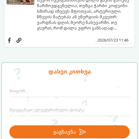
ბევრი ჩვენგანისთვის დილა ყავის გარეშე
წარმოუდგენელია, თუმცა ჭარბი კოფეინი
ხშირად იწვევს შფოთვას, არტერიული
წნევის მატებას ან ენერგიის მკვეთრ
ვარდნას დღის მეორე ნახევარში. თუ
გსურთ, რომ დილა უფრო ჯანსაღად
დაიწყოთ და ენერგია დიდხანს
მიჰყევით ამ გზამკვლევს და აღმოაჩინეთ
შეინარჩუნოთ, ექსპერტები ყავის სამ
თქვენთვის სასურველი სასმელი:
2026/07/23 11:46
საუკეთესო ალტერნატივას გვთავაზობენ.
დასვი კითხვა
გაგზავნა