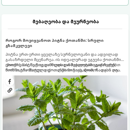
მებაღეობა და მეურნეობა
როგორ მოვიყვანოთ პიტნა ქოთანში: სრული
გზამკვლევი
პიტნა ერთ-ერთი ყველაზე სურნელოვანი და ადვილად
გასაზრდელი მცენარეა. ის იდეალურად ეგუება ქოთანში
ცხოვრებას, მეტიც, გამოცდილი მებაღეები გვირჩევენ,
ქოთნის პიტნა მთელი წლის განმავლობაში გაგახარებთ
რომ პიტნა მხოლოდ ქოთანში მოვიყვანოთ, რადგან ღია
ნორჩი, არომატული ფოთლებით ჩაის, ლიმონათისა თუ
გრუნტში (ბაღში) დარგვისას ის ფესვებით ძალიან
კერძებისთვის.
სწრაფად ვრცელდება და სხვა მცენარეებს ავიწროებს.