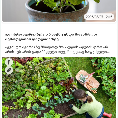
2026/08/07 12:46
აგვისტო აგარაკზე: ეს 5 საქმე უნდა მოასწროთ
შემოდგომის დადგომამდე
აგვისტო აგარაკზე მხოლოდ მოსავლის აღების დრო არ
არის - ეს არის გადამწყვეტი თვე, როდესაც საფუძველი
ეყრება მომავალი წლის მოსავალს და ბაღი მზადდება
შემოდგომა-ზამთრის სეზონისთვის. იმისათვის, რომ
ნიადაგმა ენერგია აღიდგინოს, ხოლო მცენარეებმა
ზამთარს გაუძლონ, აგვისტოს ბოლომდე 5
მნიშვნელოვანი საქმის გაკეთება უნდა მოასწროთ: