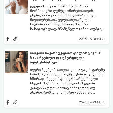
გაგრძელდეს).
იმისათვის, რომ ეს პერიოდი შფოთვის
გარეშე გაიაროთ, მნიშვნელოვანია
ყველამ ვიცით, რომ ორგანიზმის
იცოდეთ, რა სიგნალებს გზავნის ორგანიზმი
ნორმალური ფუნქციონირებისთვის,
და როგორ შეიმსუბუქოთ მდგომარეობა
ენერგიისთვის, კანის სილამაზისა და
მეან-გინეკოლოგებისა და
ნივთიერებათა ცვლისთვის წყლის
ნუტრიციოლოგების რეკომენდაციებით.
საკმარისი რაოდენობით მიღება
სასიცოცხლოდ მნიშვნელოვანია. თუმცა,
ყოველდღიური ფუსფუსის, საქმეებისა თუ
თუ ხშირად გავიწყდებათ წყლის
უბრალოდ ჩვევის არქონის გამო, დღის
დალევა ან მისი გემო მოსაწყენი
2026/07/28 10:33
განმავლობაში საჭირო ოდენობის წყლის
გეჩვენებათ, დიეტოლოგების ეს 5
დალევა ბევრისთვის ნამდვილ
მარტივი და ეფექტური რჩევა
გამოწვევად რჩება.
დაგეხმარებათ, წყლის სმა
როგორ ჩავანაცვლოთ დილის ყავა: 3
ყოველდღიურ, სასიამოვნო ჩვევად
სასარგებლო და ენერგიული
აქციოთ.
ალტერნატივა
ბევრი ჩვენგანისთვის დილა ყავის გარეშე
წარმოუდგენელია, თუმცა ჭარბი კოფეინი
ხშირად იწვევს შფოთვას, არტერიული
წნევის მატებას ან ენერგიის მკვეთრ
ვარდნას დღის მეორე ნახევარში. თუ
გსურთ, რომ დილა უფრო ჯანსაღად
დაიწყოთ და ენერგია დიდხანს
მიჰყევით ამ გზამკვლევს და აღმოაჩინეთ
შეინარჩუნოთ, ექსპერტები ყავის სამ
თქვენთვის სასურველი სასმელი:
2026/07/23 11:46
საუკეთესო ალტერნატივას გვთავაზობენ.