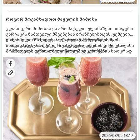
როგორ მოვამზადოთ მაყვლის მიმოზა
კლასიკური მიმოზას ეს არომატული, ულამაზესი იისფერი
ვარიაცია ნამდვილი მშვენებაა ბრანჩებისთვის, უქმეების
დილისთვის ან სადღესასწაულო წვეულებებისთვის.
ეს სასმელი მზადდება სულ რაღაც 10 წუთში და მის
ახალი მაყვლის ტკბილ-მჟავე გემო, ლაიმის ციტრუსოვანი
მომზადებას მინიმალური ინგრედიენტები სჭირდება.
არომატი და ცქრიალა ღვინის ბუშტუკები ქმნის საოცრად
მომზადების დრო: 10 წუთი ულუფა: 4–6 პორცია
დახვეწილ და მაგრილებელ კოქტეილს.
2026/08/05 13:17