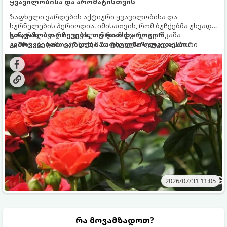
ყვავილობისა და არომატისთვის
ზაფხული ვარდების აქტიური ყვავილობისა და
სურნელების პერიოდია. იმისათვის, რომ ბუჩქებმა უხვად,
ხანგრძლივად იყვავილონ და მსხვილი, კაშკაშა
გთავაზობთ რჩევებს, თუ რით და როგორ
კვირტები გამოიტანონ, მათ რეგულარული და სწორი
გამოვკვებოთ ვარდები ზაფხულში საუკეთესო
გამოკვება სჭირდებათ. ზაფხულის პერიოდში მცენარის
შედეგის მისაღწევად:
მოთხოვნილებები იცვლება, ამიტომ მნიშვნელოვანია
ვიცოდეთ, რომელი სასუქები გამოიყენება ამ დროს.
2026/07/31 11:05
რა მოვამზადოთ?