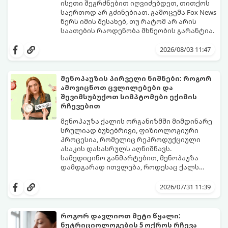
ისეთი შეგრძნებით იღვიძებდეთ, თითქოს
საერთოდ არ გძინებიათ. გამოცემა Fox News
წერს იმის შესახებ, თუ რატომ არ არის
საათების რაოდენობა მხნეობის გარანტია.
2026/08/03 11:47
მენოპაუზის პირველი ნიშნები: როგორ
ამოვიცნოთ ცვლილებები და
შევიმსუბუქოთ სიმპტომები ექიმის
რჩევებით
მენოპაუზა ქალის ორგანიზმში მიმდინარე
სრულიად ბუნებრივი, ფიზიოლოგიური
პროცესია, რომელიც რეპროდუქციული
ასაკის დასასრულს აღნიშნავს.
სამედიცინო განმარტებით, მენოპაუზა
დამდგარად ითვლება, როდესაც ქალს
ზედიზედ 12 თვის განმავლობაში არ ჰქონია
თუმცა, ორგანიზმში ჰორმონალური
მენსტრუაცია.
ცვლილებები ამ მომენტამდე ბევრად ადრე
2026/07/31 11:39
იწყება - ამ გარდამავალ ეტაპს
პერიმენოპაუზა ეწოდება (რომელიც
საშუალოდ 40-დან 50 წლამდე ასაკში იწყება
როგორ დავლიოთ მეტი წყალი:
და შესაძლოა 4-დან 8 წლამდე
ნუტრიციოლოგების 5 ოქროს რჩევა