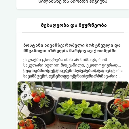
სილამაზე და პირადი ჰიგიენა
მებაღეობა და მეურნეობა
ბოსტანი აივანზე: რომელი ბოსტნეული და
მწვანილი იზრდება მარტივად ქოთნებში
ქალაქში ცხოვრება იმას არ ნიშნავს, რომ
საკუთარი ხელით მოყვანილი, ეკოლოგიურად
სუფთა პროდუქტის გემოზე უარი თქვათ. პატარა
ქოთნებში მცენარეების მოშენება მარტივი,
აივანიც კი საკმარისია იმისათვის, რომ
სასიამოვნო და ესთეტიკური ჰობია. მთავარია
მოიწყოთ მინი-ბოსტანი, საიდანაც
იცოდეთ, რომელი კულტურები ეგუებიან
ყოველდღიურად ახალ, არომატულ მწვანილსა
ქოთნის პირობებს ყველაზე კარგად და როგორ
და ბოსტნეულს მოკრეფთ.
მოუაროთ მათ სწორად.