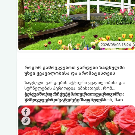
2026/08/03 15:24
როგორ გამოვკვებოთ ვარდები ზაფხულში
უხვი ყვავილობისა და არომატისთვის
ზაფხული ვარდების აქტიური ყვავილობისა და
სურნელების პერიოდია. იმისათვის, რომ
ბუჩქებმა უხვად, ხანგრძლივად იყვავილონ და
გთავაზობთ რჩევებს, თუ რით და როგორ
მსხვილი, კაშკაშა კვირტები გამოიტანონ, მათ
გამოვკვებოთ ვარდები ზაფხულში
რეგულარული და სწორი გამოკვება
საუკეთესო შედეგის მისაღწევად:
სჭირდებათ. ზაფხულის პერიოდში მცენარის
მოთხოვნილებები იცვლება, ამიტომ
მნიშვნელოვანია ვიცოდეთ, რომელი სასუქები
გამოიყენება ამ დროს.