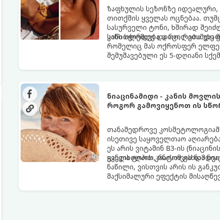
ზაფხულის სეზონზე იდეალური,
თითქმის ყველას ოცნებაა. თუმ
სასურველი ტონი, ხშირად შეიძ
სიწითლემდე და აცილებამდე მ
კანს სჭირდება დრო, რათა უსაფ
რომელიც მას ოქროსფერ ელფერ
შემუშავებული ეს 5-დღიანი სქე
ხანგრძლივი რუჯი კანის ჯანმრ
ნიაცინამიდი - კანის მოვლი
როგორ გამოვიყენოთ ის სწო
თანამედროვე კოსმეტოლოგიაში
ისეთივე საყოველთაო აღიარება
ეს არის ვიტამინ B3-ის (ნიაცი
ყველა ტიპის კანისთვის ნამდვ
განვიხილოთ, რატომ გახდა ნი
ნაწილი, ვისთვის არის ის გან
მაქსიმალური ეფექტის მისაღწე