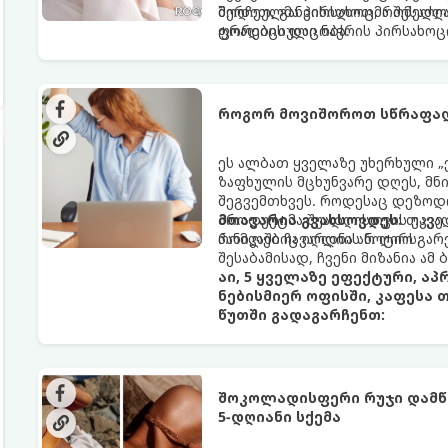
შერჩეულმა პირსახოცმა შესაძლო
მოდით, განვიხილოთ, რომელია
ფორების დაცობა.
ტრადიციული ნაჭრის პირსახოც
როგორ მოვიშოროთ სწრაფად
ეს ალბათ ყველაზე უხერხული „
ზაფხულის მცხუნვარე დღეს, მნი
შეგვემთხვეს. როდესაც დეზოდო
პროდუქტმა შუადღისთვის უკვე გ
მთავარია გვახსოვდეს:
თავად
პანიკაში ჩავარდნა არ ღირს.
რომლებიც იღლიის ნოტიო გარ
შესაბამისად, ჩვენი მიზანია ამ
აი, 5 ყველაზე ეფექტური, ა
ნებისმიერ ოფისში, კაფესა 
წუთში გადაგარჩენთ:
შოკოლადისფერი რუჯი დამწვ
5-დღიანი სქემა