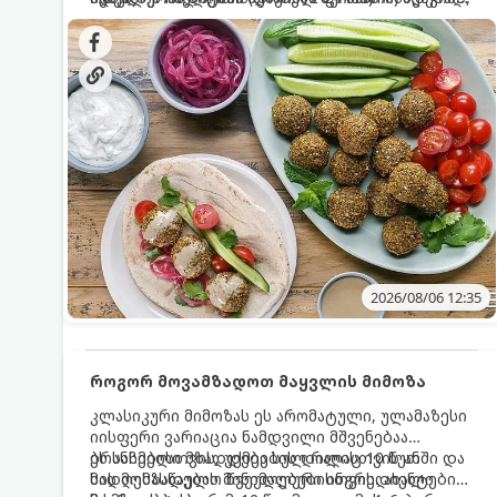
სალათებთან ერთად ან ტახინის (სესამის)
იდეალურად შეინარჩუნოს და არ დაიშალოს.
დრო: 10–15 წუთი ულუფა: 20–24 ცალი ბურთულა
სოუსთან მირთმევისთვის.
(4–6 პორცია)
2026/08/06 12:35
როგორ მოვამზადოთ მაყვლის მიმოზა
კლასიკური მიმოზას ეს არომატული, ულამაზესი
იისფერი ვარიაცია ნამდვილი მშვენებაა
ბრანჩებისთვის, უქმეების დილისთვის ან
ეს სასმელი მზადდება სულ რაღაც 10 წუთში და
სადღესასწაულო წვეულებებისთვის. ახალი
მის მომზადებას მინიმალური ინგრედიენტები