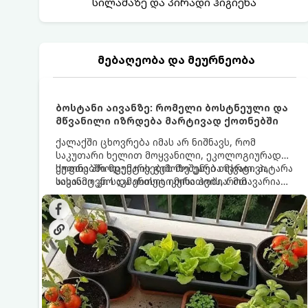
სილამაზე და პირადი ჰიგიენა
მებაღეობა და მეურნეობა
ბოსტანი აივანზე: რომელი ბოსტნეული და
მწვანილი იზრდება მარტივად ქოთნებში
ქალაქში ცხოვრება იმას არ ნიშნავს, რომ
საკუთარი ხელით მოყვანილი, ეკოლოგიურად
სუფთა პროდუქტის გემოზე უარი თქვათ. პატარა
ქოთნებში მცენარეების მოშენება მარტივი,
აივანიც კი საკმარისია იმისათვის, რომ
სასიამოვნო და ესთეტიკური ჰობია. მთავარია
მოიწყოთ მინი-ბოსტანი, საიდანაც
იცოდეთ, რომელი კულტურები ეგუებიან
ყოველდღიურად ახალ, არომატულ მწვანილსა
ქოთნის პირობებს ყველაზე კარგად და როგორ
და ბოსტნეულს მოკრეფთ.
მოუაროთ მათ სწორად.