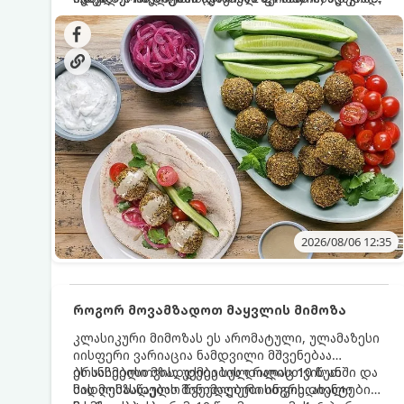
სალათებთან ერთად ან ტახინის (სესამის)
იდეალურად შეინარჩუნოს და არ დაიშალოს.
დრო: 10–15 წუთი ულუფა: 20–24 ცალი ბურთულა
სოუსთან მირთმევისთვის.
(4–6 პორცია)
2026/08/06 12:35
როგორ მოვამზადოთ მაყვლის მიმოზა
კლასიკური მიმოზას ეს არომატული, ულამაზესი
იისფერი ვარიაცია ნამდვილი მშვენებაა
ბრანჩებისთვის, უქმეების დილისთვის ან
ეს სასმელი მზადდება სულ რაღაც 10 წუთში და
სადღესასწაულო წვეულებებისთვის. ახალი
მის მომზადებას მინიმალური ინგრედიენტები