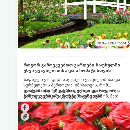
2026/08/03 15:24
როგორ გამოვკვებოთ ვარდები ზაფხულში
უხვი ყვავილობისა და არომატისთვის
ზაფხული ვარდების აქტიური ყვავილობისა და
სურნელების პერიოდია. იმისათვის, რომ
ბუჩქებმა უხვად, ხანგრძლივად იყვავილონ და
გთავაზობთ რჩევებს, თუ რით და როგორ
მსხვილი, კაშკაშა კვირტები გამოიტანონ, მათ
გამოვკვებოთ ვარდები ზაფხულში
რეგულარული და სწორი გამოკვება
საუკეთესო შედეგის მისაღწევად:
სჭირდებათ. ზაფხულის პერიოდში მცენარის
მოთხოვნილებები იცვლება, ამიტომ
მნიშვნელოვანია ვიცოდეთ, რომელი სასუქები
გამოიყენება ამ დროს.