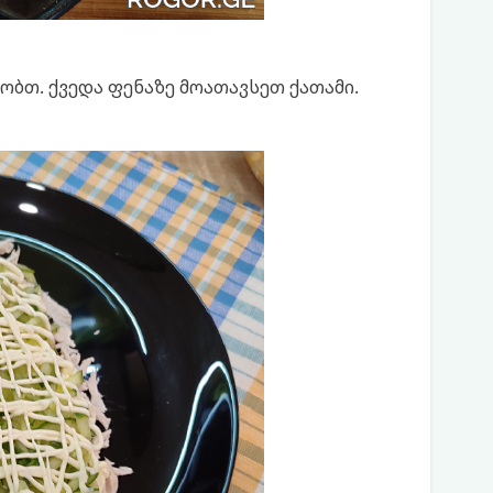
ობთ. ქვედა ფენაზე მოათავსეთ ქათამი.