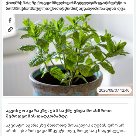
ცხოვრებას, მეტიც, გამოცდილი მებაღეები გვირჩევენ,
ქოთნის პიტნა მთელი წლის განმავლობაში გაგახარებთ
რომ პიტნა მხოლოდ ქოთანში მოვიყვანოთ, რადგან ღია
ნორჩი, არომატული ფოთლებით ჩაის, ლიმონათისა თუ
გრუნტში (ბაღში) დარგვისას ის ფესვებით ძალიან
კერძებისთვის.
სწრაფად ვრცელდება და სხვა მცენარეებს ავიწროებს.
2026/08/07 12:46
აგვისტო აგარაკზე: ეს 5 საქმე უნდა მოასწროთ
შემოდგომის დადგომამდე
აგვისტო აგარაკზე მხოლოდ მოსავლის აღების დრო არ
არის - ეს არის გადამწყვეტი თვე, როდესაც საფუძველი
ეყრება მომავალი წლის მოსავალს და ბაღი მზადდება