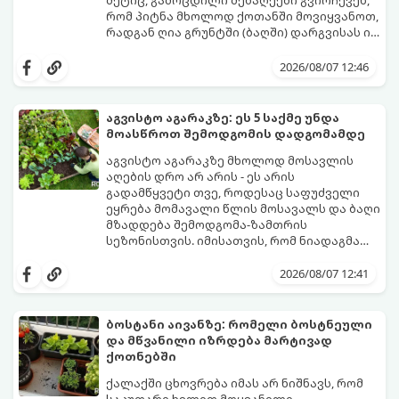
რომ პიტნა მხოლოდ ქოთანში მოვიყვანოთ,
რადგან ღია გრუნტში (ბაღში) დარგვისას ის
ფესვებით ძალიან სწრაფად ვრცელდება
ქოთნის პიტნა მთელი წლის განმავლობაში
და სხვა მცენარეებს ავიწროებს.
გაგახარებთ ნორჩი, არომატული
2026/08/07 12:46
ფოთლებით ჩაის, ლიმონათისა თუ
კერძებისთვის.
აგვისტო აგარაკზე: ეს 5 საქმე უნდა
მოასწროთ შემოდგომის დადგომამდე
აგვისტო აგარაკზე მხოლოდ მოსავლის
აღების დრო არ არის - ეს არის
გადამწყვეტი თვე, როდესაც საფუძველი
ეყრება მომავალი წლის მოსავალს და ბაღი
მზადდება შემოდგომა-ზამთრის
სეზონისთვის. იმისათვის, რომ ნიადაგმა
ენერგია აღიდგინოს, ხოლო მცენარეებმა
ზამთარს გაუძლონ, აგვისტოს ბოლომდე 5
2026/08/07 12:41
მნიშვნელოვანი საქმის გაკეთება უნდა
მოასწროთ:
ბოსტანი აივანზე: რომელი ბოსტნეული
და მწვანილი იზრდება მარტივად
ქოთნებში
ქალაქში ცხოვრება იმას არ ნიშნავს, რომ
საკუთარი ხელით მოყვანილი,