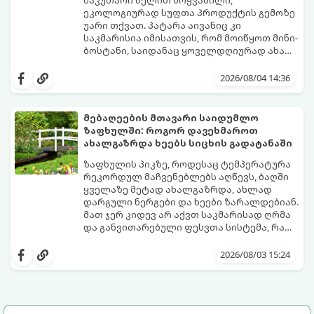
ეკოლოგიურად სუფთა პროდუქტის გემოზე
უარი თქვათ. პატარა აივანიც კი
საკმარისია იმისათვის, რომ მოიწყოთ მინი-
ბოსტანი, საიდანაც ყოველდღიურად ახალ,
არომატულ მწვანილსა და ბოსტნეულს
ქოთნებში მცენარეების მოშენება მარტივი,
მოკრეფთ.
სასიამოვნო და ესთეტიკური ჰობია.
2026/08/04 14:36
მთავარია იცოდეთ, რომელი კულტურები
ეგუებიან ქოთნის პირობებს ყველაზე
კარგად და როგორ მოუაროთ მათ სწორად.
მებაღეების მთავარი საიდუმლო
ზაფხულში: როგორ დავეხმაროთ
ახალგაზრდა ხეებს სიცხის გადატანაში
ზაფხულის პიკზე, როდესაც ტემპერატურა
რეკორდულ მაჩვენებლებს აღწევს, ბაღში
ყველაზე მეტად ახალგაზრდა, ახლად
დარგული ნერგები და ხეები ზარალდებიან.
მათ ჯერ კიდევ არ აქვთ საკმარისად ღრმა
და განვითარებული ფესვთა სისტემა, რათა
ნიადაგის ქვედა ფენებიდან ტენი
თუ ახალგაზრდა ხეებს ზაფხულში სწორად
დამოუკიდებლად მოიპოვონ.
არ დავეხმარებით, მათ შესაძლოა
2026/08/03 15:24
ფოთლები დასცვივდეთ, ხმობა დაიწყონ ან
ზამთრის ყინვებს სუსტი ორგანიზმით
შეხვდნენ.
გთავაზობთ მებაღეების გამოცდილ