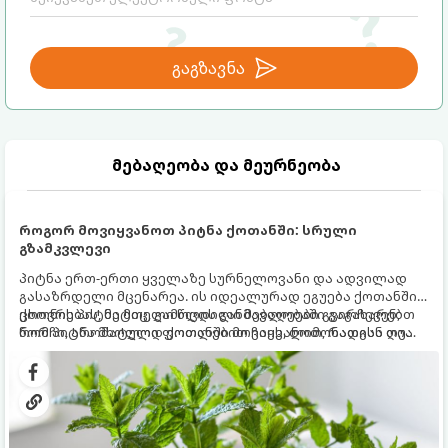
გაგზავნა
მებაღეობა და მეურნეობა
როგორ მოვიყვანოთ პიტნა ქოთანში: სრული
გზამკვლევი
პიტნა ერთ-ერთი ყველაზე სურნელოვანი და ადვილად
გასაზრდელი მცენარეა. ის იდეალურად ეგუება ქოთანში
ცხოვრებას, მეტიც, გამოცდილი მებაღეები გვირჩევენ,
ქოთნის პიტნა მთელი წლის განმავლობაში გაგახარებთ
რომ პიტნა მხოლოდ ქოთანში მოვიყვანოთ, რადგან ღია
ნორჩი, არომატული ფოთლებით ჩაის, ლიმონათისა თუ
გრუნტში (ბაღში) დარგვისას ის ფესვებით ძალიან
კერძებისთვის.
სწრაფად ვრცელდება და სხვა მცენარეებს ავიწროებს.