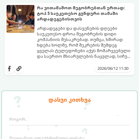
ხალისიანად და აქტიურად გაატარებენ.
პრობლემის მარტივად გადაჭრაში
ჯანსაღი რუტინა დასვენების დღეებშიც
დაგეხმარებათ. აქ ყველა ასაკისა და
რა ვითამაშოთ მეგობრებთან ერთად:
აუცილებელია.
ინტერესის მქონე ბავშვისთვის მოიძებნება
ტოპ 5 საუკეთესო გუნდური თამაში
იდეალური გასართობი საშუალება.
არდადეგებისთვის
არდადეგები და დასვენების დღეები
საუკეთესო დროა მეგობრების დიდი
კომპანიის შესაკრებად. თუმცა, ხშირად
ხდება ხოლმე, რომ შეკრების შემდეგ
ყველას ტელეფონები აქვს მომარჯვებული
და საერთო მხიარულების ნაცვლად, სიჩუმე
ისადგურებს. ამ სიტუაციიდან თავის
ინტელექტუალური, აზარტული და
დასაღწევად და ნამდვილი, ცოცხალი
იუმორით სავსე აქტივობები მეგობრებს
2026/06/12 11:30
ემოციების გასაღვიძებლად საუკეთესო გზა
კიდევ უფრო აახლოებს და დაუვიწყარ
გუნდური თამაშებია.
მოგონებებს ტოვებს. გთავაზობთ ტოპ 5
საუკეთესო გუნდურ თამაშს, რომლებიც
თქვენს არდადეგებს ნამდვილ
დღესასწაულად აქცევს:
დასვი კითხვა