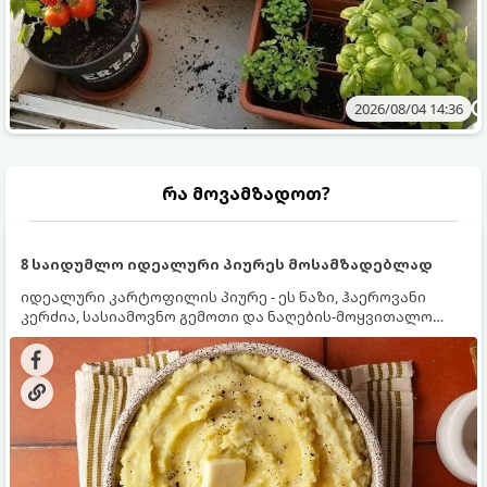
2026/08/04 14:36
რა მოვამზადოთ?
8 საიდუმლო იდეალური პიურეს მოსამზადებლად
იდეალური კარტოფილის პიურე - ეს ნაზი, ჰაეროვანი
კერძია, სასიამოვნო გემოთი და ნაღების-მოყვითალო
ფერით. მისი მომზადება ძალიან მარტივია, მაგრამ
არსებობს რამდენიმე საიდუმლო, რომლებიც უნდა
იცოდეთ, რომ პიურე იდეალურად გემრიელი გამოვიდეს.