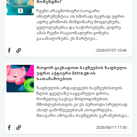
მომენტში?
ჩვენი არაცნობიერი საოცარი
ინსტრუმენტია. ის ხშირად ბევრად უფრო
ადრე გრძნობს მიმდინარე მოვლენებს,
ცვლილებებსა და საჭიროებებს, ვიდრე
ამას ჩვენი რაციონალური გონება
გააანალიზებს. ეს მარტივი
ფსიქოლოგიური ტესტი, რომელიც
დახუჭეთ თვალები, ღრმად ჩაისუნთქეთ,
ასოციაციურ აღქმაზეა დაფუძნებული,
აირჩიეთ სამი წერილიდან ის ერთი,
2026/07/07 10:46
დაგეხმარებათ გაიგოთ, თუ რა მთავარი
რომელიც ყველაზე მეტად გიზიდავთ და
გზავნილი ან რჩევა აქვს სამყაროს
წაიკითხეთ თქვენი პასუხი.
თქვენთვის ცხოვრების ამ ეტაპზე.
როგორ გავხადოთ ბავშვების ზაფხული
უფრო აქტიური Extra.ge-ის
სათამაშოებით
ზაფხულის არდადეგები ბავშვებისთვის
წლის ყველაზე საყვარელი დროა,
რომელიც სავსეა მოლოდინებით.
მშობლებისთვის კი ეს პერიოდი სრულიად
ახალ გამოწვევებთან ასოცირდება.
მთავარი ამოცანა ბავშვების ეკრანებისგან
მოწყვეტა და მათი ენერგიის სწორად
extra.ge
- ყველაზე დიდი ციფრული
მიმართვაა. მნიშვნელოვანია მათთვის
მარკეტფლეისი საქართველოში,
2026/06/17 17:30
ისეთი გარემოს შექმნა, სადაც დროს
გთავაზობთ პლატფორმას, რომელიც ამ