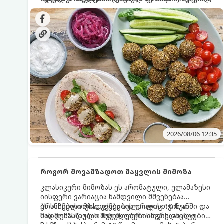
სალათებთან ერთად ან ტახინის (სესამის)
იდეალურად შეინარჩუნოს და არ დაიშალოს.
დრო: 10–15 წუთი ულუფა: 20–24 ცალი ბურთულა
სოუსთან მირთმევისთვის.
(4–6 პორცია)
2026/08/06 12:35
როგორ მოვამზადოთ მაყვლის მიმოზა
კლასიკური მიმოზას ეს არომატული, ულამაზესი
იისფერი ვარიაცია ნამდვილი მშვენებაა
ბრანჩებისთვის, უქმეების დილისთვის ან
ეს სასმელი მზადდება სულ რაღაც 10 წუთში და
სადღესასწაულო წვეულებებისთვის. ახალი
მის მომზადებას მინიმალური ინგრედიენტები