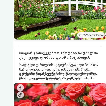
2026/08/03 15:24
როგორ გამოვკვებოთ ვარდები ზაფხულში
უხვი ყვავილობისა და არომატისთვის
ზაფხული ვარდების აქტიური ყვავილობისა და
სურნელების პერიოდია. იმისათვის, რომ
ბუჩქებმა უხვად, ხანგრძლივად იყვავილონ და
გთავაზობთ რჩევებს, თუ რით და როგორ
მსხვილი, კაშკაშა კვირტები გამოიტანონ, მათ
გამოვკვებოთ ვარდები ზაფხულში
რეგულარული და სწორი გამოკვება
საუკეთესო შედეგის მისაღწევად:
სჭირდებათ. ზაფხულის პერიოდში მცენარის
მოთხოვნილებები იცვლება, ამიტომ
მნიშვნელოვანია ვიცოდეთ, რომელი სასუქები
გამოიყენება ამ დროს.