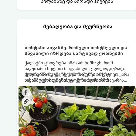
სილამაზე და პირადი ჰიგიენა
მებაღეობა და მეურნეობა
ბოსტანი აივანზე: რომელი ბოსტნეული და
მწვანილი იზრდება მარტივად ქოთნებში
ქალაქში ცხოვრება იმას არ ნიშნავს, რომ
საკუთარი ხელით მოყვანილი, ეკოლოგიურად
სუფთა პროდუქტის გემოზე უარი თქვათ. პატარა
ქოთნებში მცენარეების მოშენება მარტივი,
აივანიც კი საკმარისია იმისათვის, რომ
სასიამოვნო და ესთეტიკური ჰობია. მთავარია
მოიწყოთ მინი-ბოსტანი, საიდანაც
იცოდეთ, რომელი კულტურები ეგუებიან
ყოველდღიურად ახალ, არომატულ მწვანილსა
ქოთნის პირობებს ყველაზე კარგად და როგორ
და ბოსტნეულს მოკრეფთ.
მოუაროთ მათ სწორად.