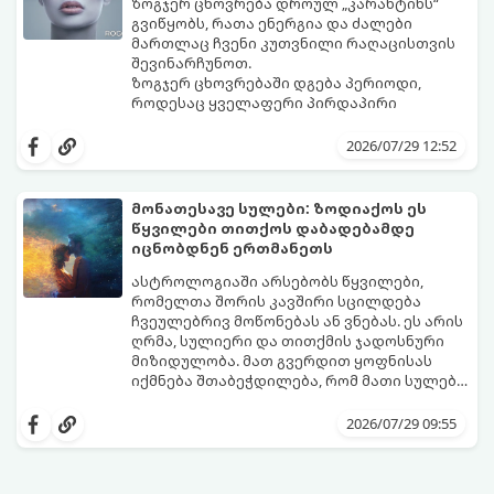
ზოგჯერ ცხოვრება დროულ „კარანტინს“
გვიწყობს, რათა ენერგია და ძალები
მართლაც ჩვენი კუთვნილი რაღაცისთვის
შევინარჩუნოთ.
ზოგჯერ ცხოვრებაში დგება პერიოდი,
როდესაც ყველაფერი პირდაპირი
მნიშვნელობით ხელიდან გვეცლება:
იშლება მნიშვნელოვანი გარიგებები,
2026/07/29 12:52
უქმდება დიდხანს ნანატრი მოგზაურობები,
ხოლო ადამიანები, რომლებსაც
ახლობლებად ვთვლიდით, უეცრად მიდიან.
აი, 5 აშკარა ნიშანი იმისა, რომ
მონათესავე სულები: ზოდიაქოს ეს
ასეთ მომენტებში ადვილია
მომხდარი მარცხი სასჯელი კი არა,
წყვილები თითქოს დაბადებამდე
სასოწარკვეთილებაში ჩავარდნა. თუმცა
თქვენი დაცვისკენ მიმართული
იცნობდნენ ერთმანეთს
ეზოთერიკასა და ფსიქოლოგიაში ეს
სამყაროს მცდელობაა:
ფენომენი ხშირად სხვანაირად
ასტროლოგიაში არსებობს წყვილები,
განიხილება: როგორც სამყაროს (ან ჩვენი
რომელთა შორის კავშირი სცილდება
არაცნობიერის) ფარული დამცავი
ჩვეულებრივ მოწონებას ან ვნებას. ეს არის
მექანიზმების მუშაობა, რომელთაც
ღრმა, სულიერი და თითქმის ჯადოსნური
რეალური, მაგრამ ჯერ კიდევ უხილავი
მიზიდულობა. მათ გვერდით ყოფნისას
საფრთხისგან შორს მივყავართ.
იქმნება შთაბეჭდილება, რომ მათი სულები
ერთმანეთს ჯერ კიდევ ამ ქვეყნად
გთავაზობთ ზოდიაქოს ნიშნების იმ
მოვლენამდე შეხვდნენ.
იდეალურ წყვილებს, რომლებიც
2026/07/29 09:55
ერთმანეთისთვის ნამდვილ
მონათესავე სულებს წარმოადგენენ: