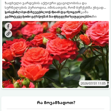
ზაფხული ვარდების აქტიური ყვავილობისა და
სურნელების პერიოდია. იმისათვის, რომ ბუჩქებმა უხვად,
ხანგრძლივად იყვავილონ და მსხვილი, კაშკაშა
გთავაზობთ რჩევებს, თუ რით და როგორ
კვირტები გამოიტანონ, მათ რეგულარული და სწორი
გამოვკვებოთ ვარდები ზაფხულში საუკეთესო
გამოკვება სჭირდებათ. ზაფხულის პერიოდში მცენარის
შედეგის მისაღწევად:
მოთხოვნილებები იცვლება, ამიტომ მნიშვნელოვანია
ვიცოდეთ, რომელი სასუქები გამოიყენება ამ დროს.
2026/07/31 11:05
რა მოვამზადოთ?