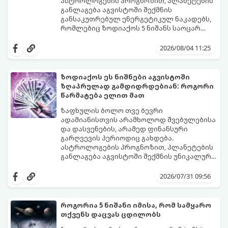
ასტროლოგების პროგნოზით, პლანეტების
განლაგება აგვისტოში შექმნის
განსაკუთრებულ ენერგეტიკულ ნაკადებს,
რომლებიც ზოდიაქოს 5 ნიშანს საოცარ
იღბალს, ჰარმონიასა და წარმატებას
მათთვის აგვისტო გარდამტეხი და წლის
მოუტანს.
ყველაზე ბედნიერი თვე აღმოჩნდება.
2026/08/04 11:25
გაიგეთ, მოხვდით თუ არა ამ იღბლიანთა
შორის:
ზოდიაქოს ეს ნიშნები აგვისტოში
ზღაპრულად გამდიდრდებიან: როგორი
წარმატება ელით მათ
ზაფხულის ბოლო თვე ბევრი
ადამიანისთვის არამხოლოდ შვებულებისა
და დასვენების, არამედ ფინანსური
გარღვევის პერიოდიც გახდება.
ასტროლოგების პროგნოზით, პლანეტების
განლაგება აგვისტოში შექმნის უნიკალურ
ენერგეტიკულ ნაკადებს, რომლებიც
გაიგეთ, მოხვდით თუ არა იმ იღბლიანთა
ზოდიაქოს 4 ნიშანს ფინანსური წარმატების
შორის, ვისაც აგვისტოში ფინანსური
2026/07/31 09:56
მიღწევასა და შემოსავლების
იღბალი გაუღიმებს:
საგრძნობლად გაზრდაში დაეხმარება.
როგორია 5 ნიშანი იმისა, რომ სამყარო
თქვენს დაცვას ცდილობს