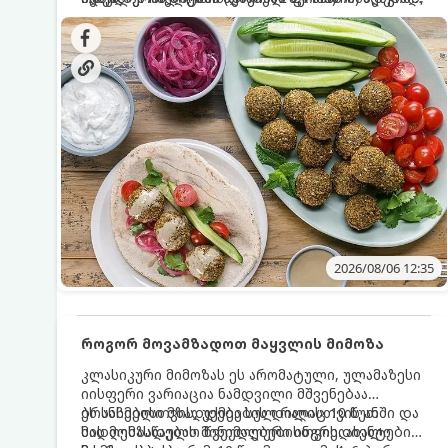
სალათებთან ერთად ან ტახინის (სესამის)
იდეალურად შეინარჩუნოს და არ დაიშალოს.
დრო: 10–15 წუთი ულუფა: 20–24 ცალი ბურთულა
სოუსთან მირთმევისთვის.
(4–6 პორცია)
2026/08/06 12:35
როგორ მოვამზადოთ მაყვლის მიმოზა
კლასიკური მიმოზას ეს არომატული, ულამაზესი
იისფერი ვარიაცია ნამდვილი მშვენებაა
ბრანჩებისთვის, უქმეების დილისთვის ან
ეს სასმელი მზადდება სულ რაღაც 10 წუთში და
სადღესასწაულო წვეულებებისთვის. ახალი
მის მომზადებას მინიმალური ინგრედიენტები