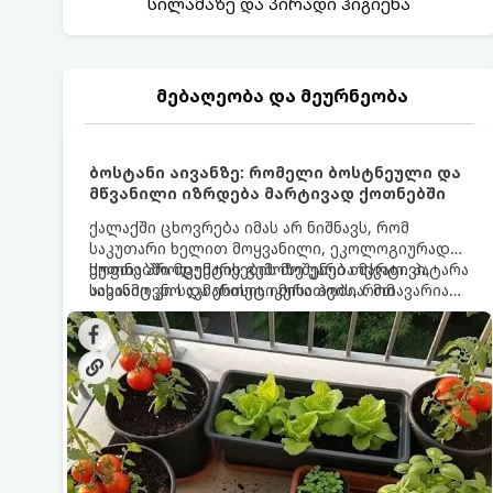
სილამაზე და პირადი ჰიგიენა
მებაღეობა და მეურნეობა
ბოსტანი აივანზე: რომელი ბოსტნეული და
მწვანილი იზრდება მარტივად ქოთნებში
ქალაქში ცხოვრება იმას არ ნიშნავს, რომ
საკუთარი ხელით მოყვანილი, ეკოლოგიურად
სუფთა პროდუქტის გემოზე უარი თქვათ. პატარა
ქოთნებში მცენარეების მოშენება მარტივი,
აივანიც კი საკმარისია იმისათვის, რომ
სასიამოვნო და ესთეტიკური ჰობია. მთავარია
მოიწყოთ მინი-ბოსტანი, საიდანაც
იცოდეთ, რომელი კულტურები ეგუებიან
ყოველდღიურად ახალ, არომატულ მწვანილსა
ქოთნის პირობებს ყველაზე კარგად და როგორ
და ბოსტნეულს მოკრეფთ.
მოუაროთ მათ სწორად.