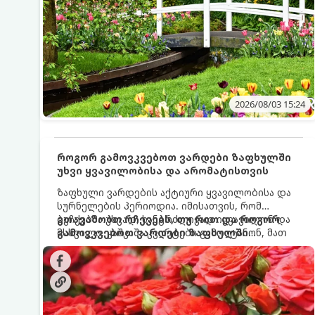
2026/08/03 15:24
როგორ გამოვკვებოთ ვარდები ზაფხულში
უხვი ყვავილობისა და არომატისთვის
ზაფხული ვარდების აქტიური ყვავილობისა და
სურნელების პერიოდია. იმისათვის, რომ
ბუჩქებმა უხვად, ხანგრძლივად იყვავილონ და
გთავაზობთ რჩევებს, თუ რით და როგორ
მსხვილი, კაშკაშა კვირტები გამოიტანონ, მათ
გამოვკვებოთ ვარდები ზაფხულში
რეგულარული და სწორი გამოკვება
საუკეთესო შედეგის მისაღწევად:
სჭირდებათ. ზაფხულის პერიოდში მცენარის
მოთხოვნილებები იცვლება, ამიტომ
მნიშვნელოვანია ვიცოდეთ, რომელი სასუქები
გამოიყენება ამ დროს.