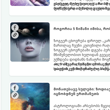
ენერგეტიკულ ნაკადებს, რომლე
გაიგეთ, მოხვდით თუ არა იმ
მიღწევასა და შემოსავლების ს
ფინანსური იღბალი გაუღიმე
როგორია 5 ნიშანი იმისა, რ
ზოგჯერ ცხოვრება დროულ „კარა
მართლაც ჩვენი კუთვნილი რაღ
ზოგჯერ ცხოვრებაში დგება პე
მნიშვნელობით ხელიდან გვეცლე
უქმდება დიდხანს ნანატრი მოგ
ახლობლებად ვთვლიდით, უეცრა
აი, 5 აშკარა ნიშანი იმისა, 
სასოწარკვეთილებაში ჩავარდნა
დაცვისკენ მიმართული სამყ
ფენომენი ხშირად სხვანაირად გ
არაცნობიერის) ფარული დამცავ
მაგრამ ჯერ კიდევ უხილავი სა
მონათესავე სულები: ზოდია
იცნობდნენ ერთმანეთს
ასტროლოგიაში არსებობს წყვი