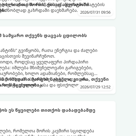
ბიც ზოდიაქოს 4 ნიშანს ფინანსური წარმატების
 იღბლიანთა შორის, ვისაც აგვისტოში
აგრძნობლად გაზრდაში დაეხმარება.
ბს:
2026/07/31 09:56
ომ სამყარო თქვენს დაცვას ცდილობს
ნტინს“ გვიწყობს, რათა ენერგია და ძალები
აცისთვის შევინარჩუნოთ.
რიოდი, როდესაც ყველაფერი პირდაპირი
ბა: იშლება მნიშვნელოვანი გარიგებები,
ზაურობები, ხოლო ადამიანები, რომლებსაც
დ მიდიან. ასეთ მომენტებში ადვილია
რომ მომხდარი მარცხი სასჯელი კი არა, თქვენი
. თუმცა ეზოთერიკასა და ფსიქოლოგიაში ეს
აროს მცდელობაა:
2026/07/29 12:52
ანიხილება: როგორც სამყაროს (ან ჩვენი
ი მექანიზმების მუშაობა, რომელთაც რეალური,
ფრთხისგან შორს მივყავართ.
ქოს ეს წყვილები თითქოს დაბადებამდე
ლები, რომელთა შორის კავშირი სცილდება