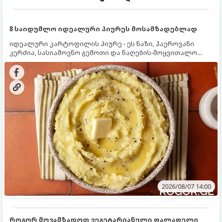
8 საიდუმლო იდეალური პიურეს მოსამზადებლად
იდეალური კარტოფილის პიურე - ეს ნაზი, ჰაეროვანი
კერძია, სასიამოვნო გემოთი და ნაღების-მოყვითალო
ფერით. მისი მომზადება ძალიან მარტივია, მაგრამ
არსებობს რამდენიმე საიდუმლო, რომლებიც უნდა
იცოდეთ, რომ პიურე იდეალურად გემრიელი გამოვიდეს.
2026/08/07 14:00
როგორ მოვამზადოთ ვეგეტარიანული ფალაფელი