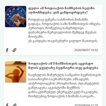
ფული ამ ზოდიაქოს ნიშნების ხელში
აღმოჩნდება: ვინ გამდიდრდება?
როდესაც ვენერა სასწორის ნიშანში
გადავა, ზოდიაქოს სამი ნიშნისთვის იწყება
პერიოდი, რომელიც ხანგრძლივი
ფინანსური ნერვიულობის შემდეგ შვებას
მოიტანს.
ეს გახდება თავისებური ჯილდო მათთვის,
ვინც დიდხანს შრომობდა, მოთმინებას
იჩენდა და სირთულეების მიუხედავად წინ
2026/08/07 10:32
სვლას განაგრძობდა. ბევრი მიეჩვია
სტაბილურობისთვის ბრძოლას,
სურვილების გადადებასა და ხარჯების
ზოდიაქოს ამ 5 ნიშნისთვის აგვისტო
მკაცრ კონტროლს. თუმცა, ახლა სიტუაცია
პრობლემები, რომლებიც უსასრულო
წლის ყველაზე ბედნიერი თვე გახდება
თანდათან შეიცვლება.
გეგონათ, უკან დაიხევს, ამასთან ერთად კი
გაჩნდება მეტი ნდობა მომავლის მიმართ.
ზაფხულის მიწურულს სამყარო ბევრისთვის
რთული პერიოდის შემდეგ ეს ნიშნები
სასიამოვნო სიურპრიზებს ამზადებს.
შეძლებენ ამოისუნთქონ და დაინახონ
ასტროლოგების პროგნოზით, პლანეტების
ახალი შესაძლებლობები.
განლაგება აგვისტოში შექმნის
განსაკუთრებულ ენერგეტიკულ ნაკადებს,
რომლებიც ზოდიაქოს 5 ნიშანს საოცარ
იღბალს, ჰარმონიასა და წარმატებას
მათთვის აგვისტო გარდამტეხი და წლის
მოუტანს.
ყველაზე ბედნიერი თვე აღმოჩნდება.
2026/08/04 11:25