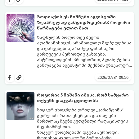
გაიგეთ, მოხვდით თუ არა ამ იღბლიანთა
შორის:
ზოდიაქოს ეს ნიშნები აგვისტოში
ზღაპრულად გამდიდრდებიან: როგორი
წარმატება ელით მათ
ზაფხულის ბოლო თვე ბევრი
ადამიანისთვის არამხოლოდ შვებულებისა
და დასვენების, არამედ ფინანსური
გარღვევის პერიოდიც გახდება.
ასტროლოგების პროგნოზით, პლანეტების
განლაგება აგვისტოში შექმნის უნიკალურ
ენერგეტიკულ ნაკადებს, რომლებიც
გაიგეთ, მოხვდით თუ არა იმ იღბლიანთა
ზოდიაქოს 4 ნიშანს ფინანსური წარმატების
შორის, ვისაც აგვისტოში ფინანსური
2026/07/31 09:56
მიღწევასა და შემოსავლების
იღბალი გაუღიმებს:
საგრძნობლად გაზრდაში დაეხმარება.
როგორია 5 ნიშანი იმისა, რომ სამყარო
თქვენს დაცვას ცდილობს
ზოგჯერ ცხოვრება დროულ „კარანტინს“
გვიწყობს, რათა ენერგია და ძალები
მართლაც ჩვენი კუთვნილი რაღაცისთვის
შევინარჩუნოთ.
ზოგჯერ ცხოვრებაში დგება პერიოდი,
როდესაც ყველაფერი პირდაპირი