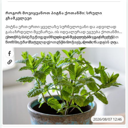
როგორ მოვიყვანოთ პიტნა ქოთანში: სრული
გზამკვლევი
პიტნა ერთ-ერთი ყველაზე სურნელოვანი და ადვილად
გასაზრდელი მცენარეა. ის იდეალურად ეგუება ქოთანში
ცხოვრებას, მეტიც, გამოცდილი მებაღეები გვირჩევენ,
ქოთნის პიტნა მთელი წლის განმავლობაში გაგახარებთ
რომ პიტნა მხოლოდ ქოთანში მოვიყვანოთ, რადგან ღია
ნორჩი, არომატული ფოთლებით ჩაის, ლიმონათისა თუ
გრუნტში (ბაღში) დარგვისას ის ფესვებით ძალიან
კერძებისთვის.
სწრაფად ვრცელდება და სხვა მცენარეებს ავიწროებს.
2026/08/07 12:46