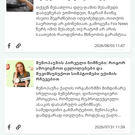
თქვენ შესაძლოა დღე-ღამის მესამედს
დასვენებას უთმობდეთ, მაგრამ მაინც
ისეთი შეგრძნებით იღვიძებდეთ, თითქოს
საერთოდ არ გძინებიათ. გამოცემა Fox News
წერს იმის შესახებ, თუ რატომ არ არის
საათების რაოდენობა მხნეობის გარანტია.
2026/08/03 11:47
მენოპაუზის პირველი ნიშნები: როგორ
ამოვიცნოთ ცვლილებები და
შევიმსუბუქოთ სიმპტომები ექიმის
რჩევებით
მენოპაუზა ქალის ორგანიზმში მიმდინარე
სრულიად ბუნებრივი, ფიზიოლოგიური
პროცესია, რომელიც რეპროდუქციული
ასაკის დასასრულს აღნიშნავს.
სამედიცინო განმარტებით, მენოპაუზა
დამდგარად ითვლება, როდესაც ქალს
ზედიზედ 12 თვის განმავლობაში არ ჰქონია
თუმცა, ორგანიზმში ჰორმონალური
მენსტრუაცია.
ცვლილებები ამ მომენტამდე ბევრად ადრე
2026/07/31 11:39
იწყება - ამ გარდამავალ ეტაპს