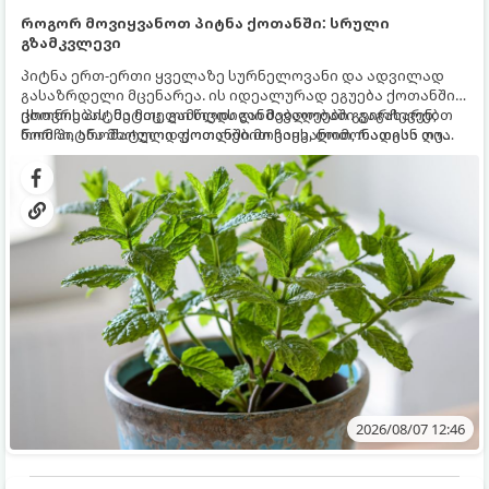
როგორ მოვიყვანოთ პიტნა ქოთანში: სრული
გზამკვლევი
პიტნა ერთ-ერთი ყველაზე სურნელოვანი და ადვილად
გასაზრდელი მცენარეა. ის იდეალურად ეგუება ქოთანში
ცხოვრებას, მეტიც, გამოცდილი მებაღეები გვირჩევენ,
ქოთნის პიტნა მთელი წლის განმავლობაში გაგახარებთ
რომ პიტნა მხოლოდ ქოთანში მოვიყვანოთ, რადგან ღია
ნორჩი, არომატული ფოთლებით ჩაის, ლიმონათისა თუ
გრუნტში (ბაღში) დარგვისას ის ფესვებით ძალიან
კერძებისთვის.
სწრაფად ვრცელდება და სხვა მცენარეებს ავიწროებს.
2026/08/07 12:46