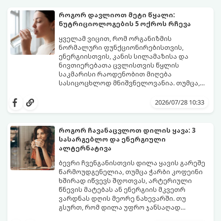
პერიმენოპაუზა ეწოდება (რომელიც
საშუალოდ 40-დან 50 წლამდე ასაკში იწყება
როგორ დავლიოთ მეტი წყალი:
და შესაძლოა 4-დან 8 წლამდე
ნუტრიციოლოგების 5 ოქროს რჩევა
გაგრძელდეს).
იმისათვის, რომ ეს პერიოდი შფოთვის
გარეშე გაიაროთ, მნიშვნელოვანია
ყველამ ვიცით, რომ ორგანიზმის
იცოდეთ, რა სიგნალებს გზავნის ორგანიზმი
ნორმალური ფუნქციონირებისთვის,
და როგორ შეიმსუბუქოთ მდგომარეობა
ენერგიისთვის, კანის სილამაზისა და
მეან-გინეკოლოგებისა და
ნივთიერებათა ცვლისთვის წყლის
ნუტრიციოლოგების რეკომენდაციებით.
საკმარისი რაოდენობით მიღება
სასიცოცხლოდ მნიშვნელოვანია. თუმცა,
ყოველდღიური ფუსფუსის, საქმეებისა თუ
თუ ხშირად გავიწყდებათ წყლის
უბრალოდ ჩვევის არქონის გამო, დღის
დალევა ან მისი გემო მოსაწყენი
2026/07/28 10:33
განმავლობაში საჭირო ოდენობის წყლის
გეჩვენებათ, დიეტოლოგების ეს 5
დალევა ბევრისთვის ნამდვილ
მარტივი და ეფექტური რჩევა
გამოწვევად რჩება.
დაგეხმარებათ, წყლის სმა
როგორ ჩავანაცვლოთ დილის ყავა: 3
ყოველდღიურ, სასიამოვნო ჩვევად
სასარგებლო და ენერგიული
აქციოთ.
ალტერნატივა
ბევრი ჩვენგანისთვის დილა ყავის გარეშე
წარმოუდგენელია, თუმცა ჭარბი კოფეინი
ხშირად იწვევს შფოთვას, არტერიული
წნევის მატებას ან ენერგიის მკვეთრ
ვარდნას დღის მეორე ნახევარში. თუ
გსურთ, რომ დილა უფრო ჯანსაღად
დაიწყოთ და ენერგია დიდხანს
მიჰყევით ამ გზამკვლევს და აღმოაჩინეთ