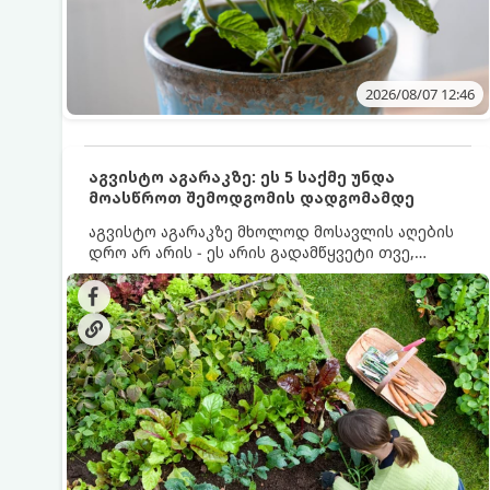
2026/08/07 12:46
აგვისტო აგარაკზე: ეს 5 საქმე უნდა
მოასწროთ შემოდგომის დადგომამდე
აგვისტო აგარაკზე მხოლოდ მოსავლის აღების
დრო არ არის - ეს არის გადამწყვეტი თვე,
როდესაც საფუძველი ეყრება მომავალი წლის
მოსავალს და ბაღი მზადდება შემოდგომა-
ზამთრის სეზონისთვის. იმისათვის, რომ
ნიადაგმა ენერგია აღიდგინოს, ხოლო
მცენარეებმა ზამთარს გაუძლონ, აგვისტოს
ბოლომდე 5 მნიშვნელოვანი საქმის გაკეთება
უნდა მოასწროთ: