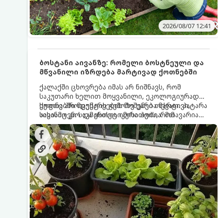
2026/08/07 12:41
ბოსტანი აივანზე: რომელი ბოსტნეული და
მწვანილი იზრდება მარტივად ქოთნებში
ქალაქში ცხოვრება იმას არ ნიშნავს, რომ
საკუთარი ხელით მოყვანილი, ეკოლოგიურად
სუფთა პროდუქტის გემოზე უარი თქვათ. პატარა
ქოთნებში მცენარეების მოშენება მარტივი,
აივანიც კი საკმარისია იმისათვის, რომ
სასიამოვნო და ესთეტიკური ჰობია. მთავარია
მოიწყოთ მინი-ბოსტანი, საიდანაც
იცოდეთ, რომელი კულტურები ეგუებიან
ყოველდღიურად ახალ, არომატულ მწვანილსა
ქოთნის პირობებს ყველაზე კარგად და როგორ
და ბოსტნეულს მოკრეფთ.
მოუაროთ მათ სწორად.