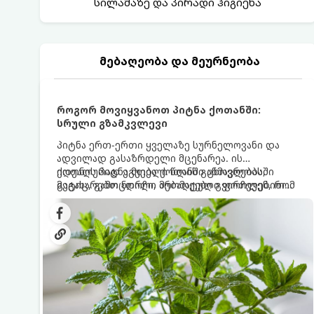
სილამაზე და პირადი ჰიგიენა
მებაღეობა და მეურნეობა
როგორ მოვიყვანოთ პიტნა ქოთანში:
სრული გზამკვლევი
პიტნა ერთ-ერთი ყველაზე სურნელოვანი და
ადვილად გასაზრდელი მცენარეა. ის
იდეალურად ეგუება ქოთანში ცხოვრებას,
ქოთნის პიტნა მთელი წლის განმავლობაში
მეტიც, გამოცდილი მებაღეები გვირჩევენ, რომ
გაგახარებთ ნორჩი, არომატული ფოთლებით
პიტნა მხოლოდ ქოთანში მოვიყვანოთ, რადგან
ჩაის, ლიმონათისა თუ კერძებისთვის.
ღია გრუნტში (ბაღში) დარგვისას ის ფესვებით
ძალიან სწრაფად ვრცელდება და სხვა
მცენარეებს ავიწროებს.