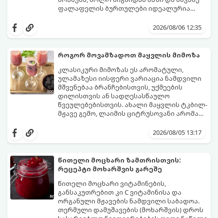
ფალაფელის ბურთულები იდეალურია
პიტაში (არაბულ პურში) ჩასადებად,
ამ რეცეპტის მთავარი საიდუმლო იმაში
სალათებთან ერთად ან ტახინის (სესამის)
მდგომარეობს, რომ გამოიყენება
2026/08/06 12:35
სოუსთან მირთმევისთვის.
გამომშრალი და ჩამბალი მუხუდო და არა
დაკონსერვებული, რათა ბურთულებმა
შეწვისას ფორმა იდეალურად შეინარჩუნოს
როგორ მოვამზადოთ მაყვლის მიმოზა
და არ დაიშალოს.
მომზადების დრო: 20 წუთი (დამატებით
კლასიკური მიმოზას ეს არომატული,
მუხუდოს ჩალბობის დრო: 12-24 საათი)
ულამაზესი იისფერი ვარიაცია ნამდვილი
შეწვის დრო: 10–15 წუთი ულუფა: 20–24 ცალი
მშვენებაა ბრანჩებისთვის, უქმეების
ბურთულა (4–6 პორცია)
დილისთვის ან სადღესასწაულო
წვეულებებისთვის. ახალი მაყვლის ტკბილ-
მჟავე გემო, ლაიმის ციტრუსოვანი არომატი
და ცქრიალა ღვინის ბუშტუკები ქმნის
ეს სასმელი მზადდება სულ რაღაც 10 წუთში
საოცრად დახვეწილ და მაგრილებელ
და მის მომზადებას მინიმალური
2026/08/05 13:17
კოქტეილს.
ინგრედიენტები სჭირდება.
მომზადების დრო: 10 წუთი ულუფა: 4–6
პორცია
წითელი მოცხარი ზამთრისთვის:
რეცეპტი მოხარშვის გარეშე
წითელი მოცხარი ვიტამინების,
განსაკუთრებით კი C ვიტამინისა და
ორგანული მჟავების ნამდვილი საბადოა.
თერმული დამუშავების (მოხარშვის) დროს