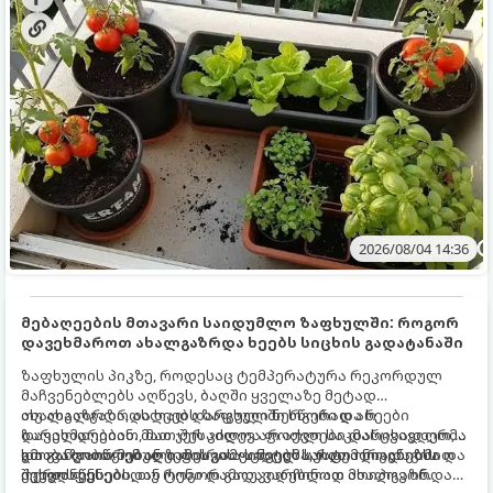
2026/08/04 14:36
მებაღეების მთავარი საიდუმლო ზაფხულში: როგორ
დავეხმაროთ ახალგაზრდა ხეებს სიცხის გადატანაში
ზაფხულის პიკზე, როდესაც ტემპერატურა რეკორდულ
მაჩვენებლებს აღწევს, ბაღში ყველაზე მეტად
ახალგაზრდა, ახლად დარგული ნერგები და ხეები
თუ ახალგაზრდა ხეებს ზაფხულში სწორად არ
ზარალდებიან. მათ ჯერ კიდევ არ აქვთ საკმარისად ღრმა
დავეხმარებით, მათ შესაძლოა ფოთლები დასცვივდეთ,
და განვითარებული ფესვთა სისტემა, რათა ნიადაგის
ხმობა დაიწყონ ან ზამთრის ყინვებს სუსტი ორგანიზმით
გთავაზობთ მებაღეების გამოცდილ საიდუმლოებებსა და
ქვედა ფენებიდან ტენი დამოუკიდებლად მოიპოვონ.
შეხვდნენ.
ოქროს წესებს, თუ როგორ გადავარჩინოთ ახალგაზრდა