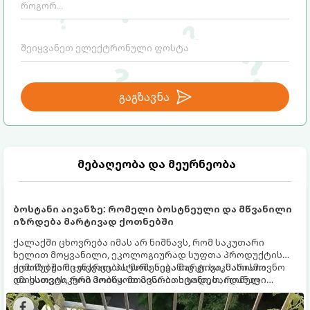
გაგზავნა
მებაღეობა და მეურნეობა
ბოსტანი აივანზე: რომელი ბოსტნეული და მწვანილი
იზრდება მარტივად ქოთნებში
ქალაქში ცხოვრება იმას არ ნიშნავს, რომ საკუთარი
ხელით მოყვანილი, ეკოლოგიურად სუფთა პროდუქტის
გემოზე უარი თქვათ. პატარა აივანიც კი საკმარისია
ქოთნებში მცენარეების მოშენება მარტივი, სასიამოვნო
იმისათვის, რომ მოიწყოთ მინი-ბოსტანი, საიდანაც
და ესთეტიკური ჰობია. მთავარია იცოდეთ, რომელი
ყოველდღიურად ახალ, არომატულ მწვანილსა და
კულტურები ეგუებიან ქოთნის პირობებს ყველაზე კარგად
ბოსტნეულს მოკრეფთ.
და როგორ მოუაროთ მათ სწორად.