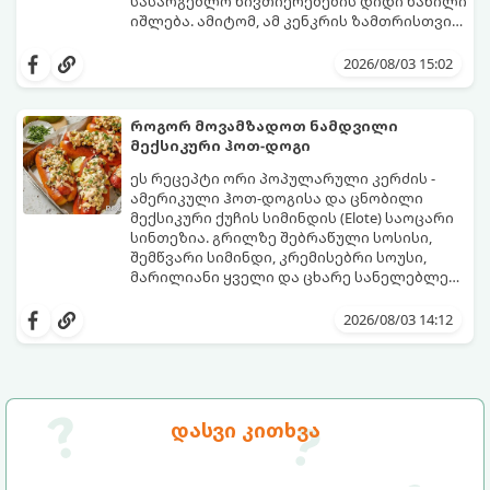
სასარგებლო ნივთიერებების დიდი ნაწილი
იშლება. ამიტომ, ამ კენკრის ზამთრისთვის
შესანახად საუკეთესო გზა „ცოცხალი ჯემის“
ეს მეთოდი ინარჩუნებს მოცხარის
მომზადებაა - მოხარშვის გარეშე.
ბუნებრივ, კაშკაშა გემოს, არომატს და
2026/08/03 15:02
ყველა სასარგებლო თვისებას.
როგორ მოვამზადოთ ნამდვილი
მექსიკური ჰოთ-დოგი
ეს რეცეპტი ორი პოპულარული კერძის -
ამერიკული ჰოთ-დოგისა და ცნობილი
მექსიკური ქუჩის სიმინდის (Elote) საოცარი
სინთეზია. გრილზე შებრაწული სოსისი,
შემწვარი სიმინდი, კრემისებრი სოუსი,
მარილიანი ყველი და ცხარე სანელებლები
ქმნის ნამდვილი გემოების აფეთქებას.
ეს იდეალური კერძია ეზოს
წვეულებებისთვის, ბარბექიუსთვის ან
2026/08/03 14:12
უბრალოდ მეგობრებთან ერთად გემრიელი
ვახშმისთვის.
მომზადების დრო: 15 წუთი
ულუფა: 8 პორცია
დასვი კითხვა