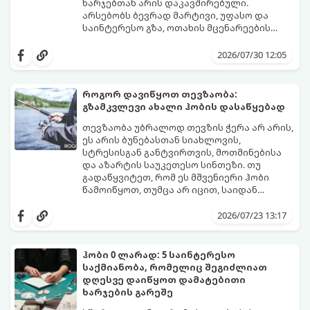
ხარჯებთან არის დაკავშირებული.
არსებობს ბევრად მარტივი, უფასო და
საინტერესო გზა, ოთახის მცენარეების
გამრავლება წყალში (ჰიდროპონიკური
ეს მეთოდი იდეალურია დამწყები
დაფესვიანება).
მებაღეებისთვისაც კი, რადგან პროცესი
2026/07/30 12:05
უმარტივესი, თვალსაჩინო და საიმედოა -
გამჭვირვალე ჭურჭელში თვალს ადევნებთ,
როგორ იზრდება ახალი ფესვები
როგორ დავიწყოთ თევზაობა:
ყოველდღიურად.
გზამკვლევი ახალი ჰობის დასაწყებად
თევზაობა უბრალოდ თევზის ჭერა არ არის,
ეს არის ბუნებასთან სიახლოვის,
სტრესისგან განტვირთვის, მოთმინებისა
და აზარტის საუკეთესო სინთეზი. თუ
გადაწყვიტეთ, რომ ეს მშვენიერი ჰობი
წამოიწყოთ, თუმცა არ იცით, საიდან
დაიწყოთ და რა აღჭურვილობა შეიძინოთ,
ეს ამომწურავი გზამკვლევი სწორედ
2026/07/23 13:17
თქვენთვისაა.
ჰობი 0 ლარად: 5 საინტერესო
საქმიანობა, რომელიც შეგიძლიათ
დღესვე დაიწყოთ დამატებითი
ხარჯების გარეშე