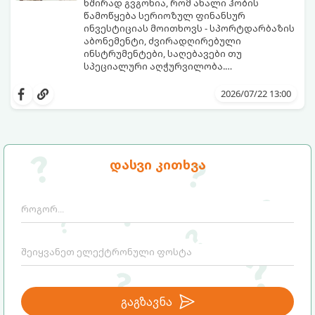
ხშირად გვგონია, რომ ახალი ჰობის
წამოწყება სერიოზულ ფინანსურ
ინვესტიციას მოითხოვს - სპორტდარბაზის
აბონემენტი, ძვირადღირებული
ინსტრუმენტები, საღებავები თუ
სპეციალური აღჭურვილობა.
სინამდვილეში, უამრავი საინტერესო,
ყველაფერი, რაც გჭირდებათ, უკვე გაქვთ
შემოქმედებითი და სასარგებლო
ხელთ: ინტერნეტი, სმარტფონი, ფურცელი
2026/07/22 13:00
საქმიანობა არსებობს, რომლებსაც
და მონდომება!
ნულოვანი ბიუჯეტით, პირდაპირ სახლში,
გთავაზობთ 5 საინტერესო ჰობის,
დღესვე შეგიძლიათ შეუდგეთ.
რომლებიც სრულიად უფასოა და
თანაბრად ავითარებს გონებასა და
შემოქმედებით უნარებს.
დასვი კითხვა
გაგზავნა