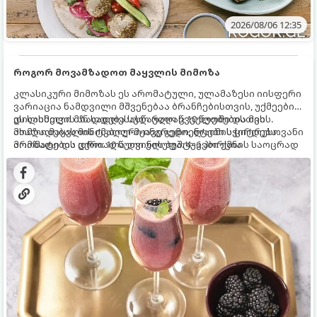
2026/08/06 12:35
როგორ მოვამზადოთ მაყვლის მიმოზა
კლასიკური მიმოზას ეს არომატული, ულამაზესი იისფერი
ვარიაცია ნამდვილი მშვენებაა ბრანჩებისთვის, უქმეების
დილისთვის ან სადღესასწაულო წვეულებებისთვის.
ეს სასმელი მზადდება სულ რაღაც 10 წუთში და მის
ახალი მაყვლის ტკბილ-მჟავე გემო, ლაიმის ციტრუსოვანი
მომზადებას მინიმალური ინგრედიენტები სჭირდება.
არომატი და ცქრიალა ღვინის ბუშტუკები ქმნის საოცრად
მომზადების დრო: 10 წუთი ულუფა: 4–6 პორცია
დახვეწილ და მაგრილებელ კოქტეილს.