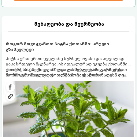
მებაღეობა და მეურნეობა
როგორ მოვიყვანოთ პიტნა ქოთანში: სრული
გზამკვლევი
პიტნა ერთ-ერთი ყველაზე სურნელოვანი და ადვილად
გასაზრდელი მცენარეა. ის იდეალურად ეგუება ქოთანში
ცხოვრებას, მეტიც, გამოცდილი მებაღეები გვირჩევენ,
ქოთნის პიტნა მთელი წლის განმავლობაში გაგახარებთ
რომ პიტნა მხოლოდ ქოთანში მოვიყვანოთ, რადგან ღია
ნორჩი, არომატული ფოთლებით ჩაის, ლიმონათისა თუ
გრუნტში (ბაღში) დარგვისას ის ფესვებით ძალიან
კერძებისთვის.
სწრაფად ვრცელდება და სხვა მცენარეებს ავიწროებს.