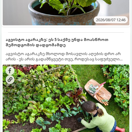
2026/08/07 12:46
აგვისტო აგარაკზე: ეს 5 საქმე უნდა მოასწროთ
შემოდგომის დადგომამდე
აგვისტო აგარაკზე მხოლოდ მოსავლის აღების დრო არ
არის - ეს არის გადამწყვეტი თვე, როდესაც საფუძველი
ეყრება მომავალი წლის მოსავალს და ბაღი მზადდება
შემოდგომა-ზამთრის სეზონისთვის. იმისათვის, რომ
ნიადაგმა ენერგია აღიდგინოს, ხოლო მცენარეებმა
ზამთარს გაუძლონ, აგვისტოს ბოლომდე 5
მნიშვნელოვანი საქმის გაკეთება უნდა მოასწროთ: