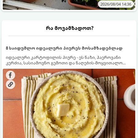
2026/08/04 14:36
რა მოვამზადოთ?
8 საიდუმლო იდეალური პიურეს მოსამზადებლად
იდეალური კარტოფილის პიურე - ეს ნაზი, ჰაეროვანი
კერძია, სასიამოვნო გემოთი და ნაღების-მოყვითალო
ფერით. მისი მომზადება ძალიან მარტივია, მაგრამ
არსებობს რამდენიმე საიდუმლო, რომლებიც უნდა
იცოდეთ, რომ პიურე იდეალურად გემრიელი გამოვიდეს.