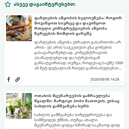
ასევე დაგაინტერესებთ:
ფაზლების აწყობის ხელოვნება: როგორ
მოვაწყოთ სივრცე და დავიწყოთ
რთული კონსტრუქციების აწყობა
ნერვების მოშლის გარეშე
ფაზლების აწყობა უბრალო გასართობი არ
არის - ეს არის საუკეთესო გზა გონების
გასავარჯიშებლად, კონცენტრაციის
ასამაღლებლად და სტრესისგან
განსატვირთად. თუმცა, როდესაც საქმე 1000
ან მეტ დეტალიან რთულ გამოსახულებას
ეხება, პროცესი შესაძლოა ქაოსურ,
იმისათვის, რომ ფაზლის აწყობამ მხოლოდ
გაჭიმულ და ნერვებისმომშლელ პროცესად
სიამოვნება მოგიტანოთ, გთავაზობთ
2026/08/06 14:26
იქცეს, თუ სწორ ტაქტიკას არ გამოიყენებთ.
სივრცის ორგანიზებისა და ეფექტური
აწყობის ნაცად მეთოდებს.
ოთახის მცენარეების გამრავლება
წყალში: მარტივი ჰობი მათთვის, ვისაც
სახლის გამწვანება სურს
სახლის გამწვანება სიმყუდროვესა და
სიმშვიდეს ქმნის, თუმცა ახალი
მცენარეების ყიდვა ხშირად საკმაოდ დიდ