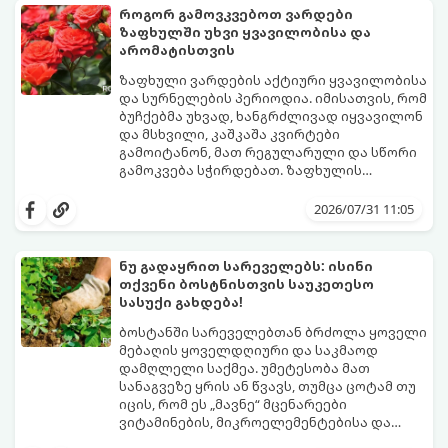
შეხვდნენ.
როგორ გამოვკვებოთ ვარდები
გთავაზობთ მებაღეების გამოცდილ
ზაფხულში უხვი ყვავილობისა და
საიდუმლოებებსა და ოქროს წესებს, თუ
არომატისთვის
როგორ გადავარჩინოთ ახალგაზრდა ხეები
ზაფხულის სიცხეში:
ზაფხული ვარდების აქტიური ყვავილობისა
და სურნელების პერიოდია. იმისათვის, რომ
ბუჩქებმა უხვად, ხანგრძლივად იყვავილონ
და მსხვილი, კაშკაშა კვირტები
გამოიტანონ, მათ რეგულარული და სწორი
გამოკვება სჭირდებათ. ზაფხულის
პერიოდში მცენარის მოთხოვნილებები
გთავაზობთ რჩევებს, თუ რით და როგორ
იცვლება, ამიტომ მნიშვნელოვანია
გამოვკვებოთ ვარდები ზაფხულში
2026/07/31 11:05
ვიცოდეთ, რომელი სასუქები გამოიყენება
საუკეთესო შედეგის მისაღწევად:
ამ დროს.
ნუ გადაყრით სარეველებს: ისინი
თქვენი ბოსტნისთვის საუკეთესო
სასუქი გახდება!
ბოსტანში სარეველებთან ბრძოლა ყოველი
მებაღის ყოველდღიური და საკმაოდ
დამღლელი საქმეა. უმეტესობა მათ
სანაგვეზე ყრის ან წვავს, თუმცა ცოტამ თუ
იცის, რომ ეს „მავნე“ მცენარეები
ვიტამინების, მიკროელემენტებისა და
აზოტის ნამდვილი საბადოა.
სარეველებისგან შესაძლებელია უფასო,