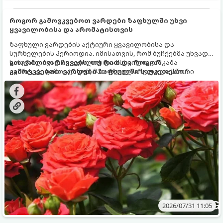
როგორ გამოვკვებოთ ვარდები ზაფხულში უხვი
ყვავილობისა და არომატისთვის
ზაფხული ვარდების აქტიური ყვავილობისა და
სურნელების პერიოდია. იმისათვის, რომ ბუჩქებმა უხვად,
ხანგრძლივად იყვავილონ და მსხვილი, კაშკაშა
გთავაზობთ რჩევებს, თუ რით და როგორ
კვირტები გამოიტანონ, მათ რეგულარული და სწორი
გამოვკვებოთ ვარდები ზაფხულში საუკეთესო
გამოკვება სჭირდებათ. ზაფხულის პერიოდში მცენარის
შედეგის მისაღწევად:
მოთხოვნილებები იცვლება, ამიტომ მნიშვნელოვანია
ვიცოდეთ, რომელი სასუქები გამოიყენება ამ დროს.
2026/07/31 11:05