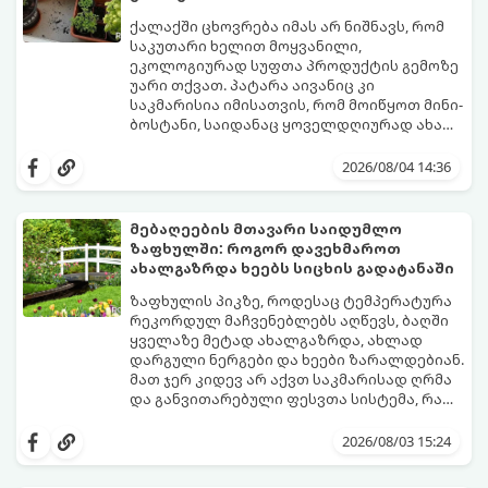
ქალაქში ცხოვრება იმას არ ნიშნავს, რომ
საკუთარი ხელით მოყვანილი,
ეკოლოგიურად სუფთა პროდუქტის გემოზე
უარი თქვათ. პატარა აივანიც კი
საკმარისია იმისათვის, რომ მოიწყოთ მინი-
ბოსტანი, საიდანაც ყოველდღიურად ახალ,
არომატულ მწვანილსა და ბოსტნეულს
ქოთნებში მცენარეების მოშენება მარტივი,
მოკრეფთ.
სასიამოვნო და ესთეტიკური ჰობია.
2026/08/04 14:36
მთავარია იცოდეთ, რომელი კულტურები
ეგუებიან ქოთნის პირობებს ყველაზე
კარგად და როგორ მოუაროთ მათ სწორად.
მებაღეების მთავარი საიდუმლო
ზაფხულში: როგორ დავეხმაროთ
ახალგაზრდა ხეებს სიცხის გადატანაში
ზაფხულის პიკზე, როდესაც ტემპერატურა
რეკორდულ მაჩვენებლებს აღწევს, ბაღში
ყველაზე მეტად ახალგაზრდა, ახლად
დარგული ნერგები და ხეები ზარალდებიან.
მათ ჯერ კიდევ არ აქვთ საკმარისად ღრმა
და განვითარებული ფესვთა სისტემა, რათა
ნიადაგის ქვედა ფენებიდან ტენი
თუ ახალგაზრდა ხეებს ზაფხულში სწორად
დამოუკიდებლად მოიპოვონ.
არ დავეხმარებით, მათ შესაძლოა
2026/08/03 15:24
ფოთლები დასცვივდეთ, ხმობა დაიწყონ ან
ზამთრის ყინვებს სუსტი ორგანიზმით