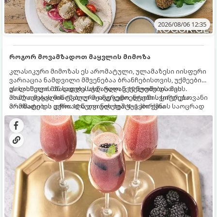
2026/08/06 12:35
როგორ მოვამზადოთ მაყვლის მიმოზა
კლასიკური მიმოზას ეს არომატული, ულამაზესი იისფერი
ვარიაცია ნამდვილი მშვენებაა ბრანჩებისთვის, უქმეების
დილისთვის ან სადღესასწაულო წვეულებებისთვის.
ეს სასმელი მზადდება სულ რაღაც 10 წუთში და მის
ახალი მაყვლის ტკბილ-მჟავე გემო, ლაიმის ციტრუსოვანი
მომზადებას მინიმალური ინგრედიენტები სჭირდება.
არომატი და ცქრიალა ღვინის ბუშტუკები ქმნის საოცრად
მომზადების დრო: 10 წუთი ულუფა: 4–6 პორცია
დახვეწილ და მაგრილებელ კოქტეილს.