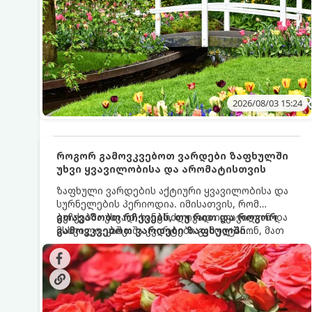
2026/08/03 15:24
როგორ გამოვკვებოთ ვარდები ზაფხულში
უხვი ყვავილობისა და არომატისთვის
ზაფხული ვარდების აქტიური ყვავილობისა და
სურნელების პერიოდია. იმისათვის, რომ
ბუჩქებმა უხვად, ხანგრძლივად იყვავილონ და
გთავაზობთ რჩევებს, თუ რით და როგორ
მსხვილი, კაშკაშა კვირტები გამოიტანონ, მათ
გამოვკვებოთ ვარდები ზაფხულში
რეგულარული და სწორი გამოკვება
საუკეთესო შედეგის მისაღწევად:
სჭირდებათ. ზაფხულის პერიოდში მცენარის
მოთხოვნილებები იცვლება, ამიტომ
მნიშვნელოვანია ვიცოდეთ, რომელი სასუქები
გამოიყენება ამ დროს.