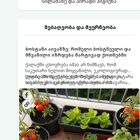
სილამაზე და პირადი ჰიგიენა
მებაღეობა და მეურნეობა
ბოსტანი აივანზე: რომელი ბოსტნეული და
მწვანილი იზრდება მარტივად ქოთნებში
ქალაქში ცხოვრება იმას არ ნიშნავს, რომ
საკუთარი ხელით მოყვანილი, ეკოლოგიურად
სუფთა პროდუქტის გემოზე უარი თქვათ. პატარა
ქოთნებში მცენარეების მოშენება მარტივი,
აივანიც კი საკმარისია იმისათვის, რომ
სასიამოვნო და ესთეტიკური ჰობია. მთავარია
მოიწყოთ მინი-ბოსტანი, საიდანაც
იცოდეთ, რომელი კულტურები ეგუებიან
ყოველდღიურად ახალ, არომატულ მწვანილსა
ქოთნის პირობებს ყველაზე კარგად და როგორ
და ბოსტნეულს მოკრეფთ.
მოუაროთ მათ სწორად.