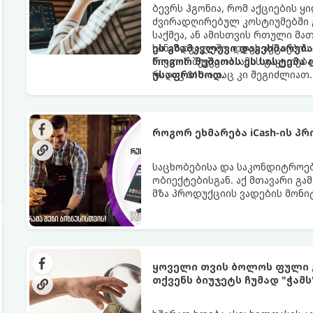
ბევრს ჰგონია, რომ აქციების 
ძვირადღირებულ კოსტიუმებში
საქმეა, ან ამისთვის რთული მ
სინამდვილეში, დღეს აქციების 
ეს გზამკვლევი დაგეხმარება
ნივთის შეკვეთა. ამის გაკეთე
როგორ მუშაობს ეს სისტემა
რაღაც $10-ითაც კი შეგიძლიათ.
უსაფრთხოდ.
როგორ ეხმარება iCash-ის პ
საცხობებისა და საკონდიტროები
ობიექტებისგან. აქ მთავარი 
მზა პროდუქციის ვადების მონი
icash.ge
სპეციალურად ამ ნიში
აწვდის საცხობებსა და საკონდ
ყოველი ეტაპის ოპტიმიზაციაში
ყოველი თვის ბოლოს ფული 
თქვენს ბიუჯეტს ჩუმად "ჭამს