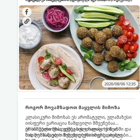
სალათებთან ერთად ან ტახინის (სესამის)
იდეალურად შეინარჩუნოს და არ დაიშალოს.
დრო: 10–15 წუთი ულუფა: 20–24 ცალი ბურთულა
სოუსთან მირთმევისთვის.
(4–6 პორცია)
2026/08/06 12:35
როგორ მოვამზადოთ მაყვლის მიმოზა
კლასიკური მიმოზას ეს არომატული, ულამაზესი
იისფერი ვარიაცია ნამდვილი მშვენებაა
ბრანჩებისთვის, უქმეების დილისთვის ან
ეს სასმელი მზადდება სულ რაღაც 10 წუთში და
სადღესასწაულო წვეულებებისთვის. ახალი
მის მომზადებას მინიმალური ინგრედიენტები